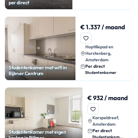
per direct
€ 1.337 / maand
Hoptillepad en
Horstenberg,
Amsterdam
Per direct
Studentenkamer met wifi in
Studentenkamer
Bijlmer Centrum
€ 932 / maand
Karspeldreef,
Amsterdam
Per direct
Studentenkamer met eigen
Studentenkamer
keuken in Bijlmer