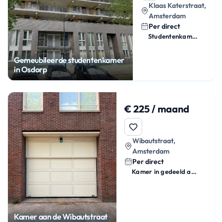
Klaas Katerstraat,
Amsterdam
Per direct
Studentenkamer
Gemeubileerde studentenkamer
in Osdorp
€ 225 / maand
Wibautstraat,
Amsterdam
Per direct
Kamer in gedeeld appartement
Kamer aan de Wibautstraat