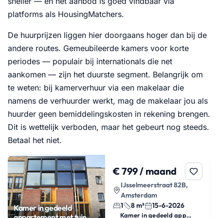
sneller — en het aanbod is goed vindbaar via
platforms als HousingMatchers.
De huurprijzen liggen hier doorgaans hoger dan bij de
andere routes. Gemeubileerde kamers voor korte
periodes — populair bij internationals die net
aankomen — zijn het duurste segment. Belangrijk om
te weten: bij kamerverhuur via een makelaar die
namens de verhuurder werkt, mag de makelaar jou als
huurder geen bemiddelingskosten in rekening brengen.
Dit is wettelijk verboden, maar het gebeurt nog steeds.
Betaal het niet.
€ 799 / maand
IJsselmeerstraat 82B,
Amsterdam
1
8 m²
15-6-2026
Kamer in gedeeld
Kamer in gedeeld appartement
appartement met tuin