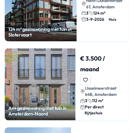
Henri Dunantstraat
67, Amsterdam
3
124 m²
3-9-2026
Huis
124 m² gezinswoning met tuin in
Slotervaart
€ 3.500 /
maand
IJsselmeerstraat
64B, Amsterdam
3
112 m²
Per direct
A++ gezinswoning met tuin in
Rijtjeshuis
Amsterdam-Noord