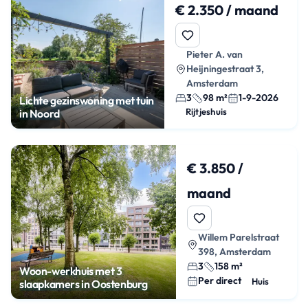
€ 2.350 / maand
Pieter A. van
Heijningestraat 3,
Amsterdam
3
98 m²
1-9-2026
Lichte gezinswoning met tuin
Rijtjeshuis
in Noord
€ 3.850 /
maand
Willem Parelstraat
398, Amsterdam
3
158 m²
Woon-werkhuis met 3
Per direct
Huis
slaapkamers in Oostenburg