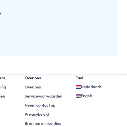
e
ers
Over ons
Taal
Nederlands
ning
Over ons
Engels
gen
Servicevoorwaarden
Neem contact op
Privacybeleid
Bronnen en licenties