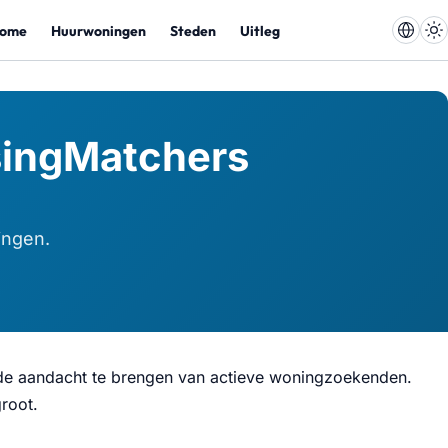
ome
Huurwoningen
Steden
Uitleg
singMatchers
ingen.
 de aandacht te brengen van actieve woningzoekenden.
groot.