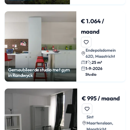
€ 1.064 /
maand
Endepolsdomein
62D, Maastricht
1
25 m²
1-9-2026
Gemeubileerde studio met gym
Studio
in Randwyck
€ 995 / maand
Sint
Maartenslaan,
Maastricht