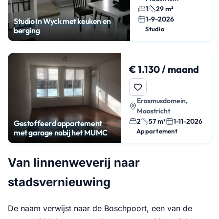
1
29 m²
1-9-2026
Studio in Wyck met keuken en
Studio
berging
€ 1.130 / maand
Erasmusdomein,
Maastricht
2
57 m²
1-11-2026
Gestoffeerd appartement
Appartement
met garage nabij het MUMC
Van linnenweverij naar
stadsvernieuwing
De naam verwijst naar de Boschpoort, een van de