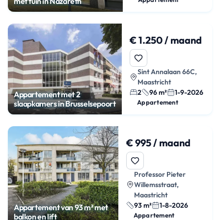
met tuin in Nazareth
€ 1.250 / maand
Sint Annalaan 66C,
Maastricht
2
96 m²
1-9-2026
Appartement met 2
Appartement
slaapkamers in Brusselsepoort
€ 995 / maand
Professor Pieter
Willemsstraat,
Maastricht
93 m²
1-8-2026
Appartement van 93 m² met
Appartement
balkon en lift