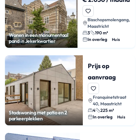
Bisschopsmolengang,
Maastricht
3
190 m²
Wonen in een monumentaal
In overleg
Huis
pand in Jekerkwartier
Prijs op
aanvraag
Franquinetstraat
40, Maastricht
4
225 m²
Stadswoning met patio en 2
In overleg
Huis
parkeerplekken