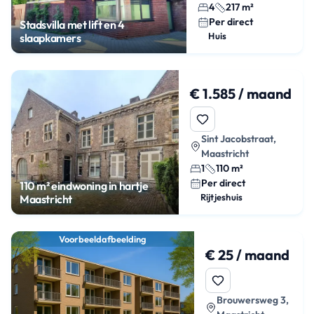
4
217 m²
Per direct
Stadsvilla met lift en 4
Huis
slaapkamers
€ 1.585 / maand
Sint Jacobstraat,
Maastricht
1
110 m²
Per direct
110 m² eindwoning in hartje
Rijtjeshuis
Maastricht
Voorbeeldafbeelding
€ 25 / maand
Brouwersweg 3,