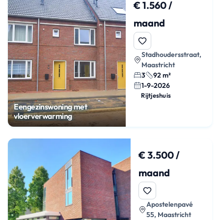
€ 1.560 /
maand
Stadhoudersstraat,
Maastricht
3
92 m²
1-9-2026
Rijtjeshuis
Eengezinswoning met
vloerverwarming
€ 3.500 /
maand
Apostelenpavé
55, Maastricht