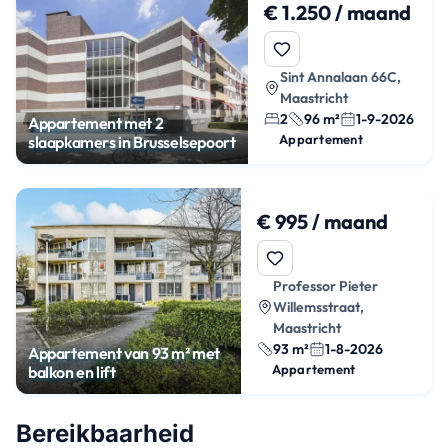
€ 1.250 / maand
Sint Annalaan 66C,
Maastricht
2
96 m²
1-9-2026
Appartement met 2
Appartement
slaapkamers in Brusselsepoort
€ 995 / maand
Professor Pieter
Willemsstraat,
Maastricht
93 m²
1-8-2026
Appartement van 93 m² met
Appartement
balkon en lift
Bereikbaarheid