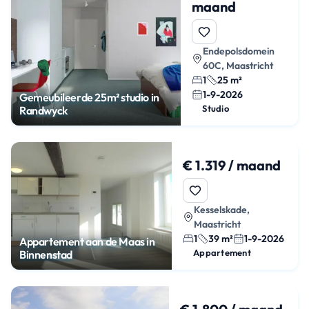
maand
Endepolsdomein
60C, Maastricht
1
25 m²
1-9-2026
Gemeubileerde 25m² studio in
Studio
Randwyck
€ 1.319 / maand
Kesselskade,
Maastricht
1
39 m²
1-9-2026
Appartement aan de Maas in
Appartement
Binnenstad