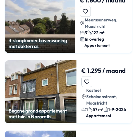
€ 1.800 / maand
Meerssenerweg,
Maastricht
3
122 m²
In overleg
3-slaapkamer bovenwoning
Appartement
met dakterras
€ 1.295 / maand
Kasteel
Schaloenstraat,
Maastricht
1
57 m²
1-9-2026
Begane grond appartement
Appartement
met tuin in Nazareth