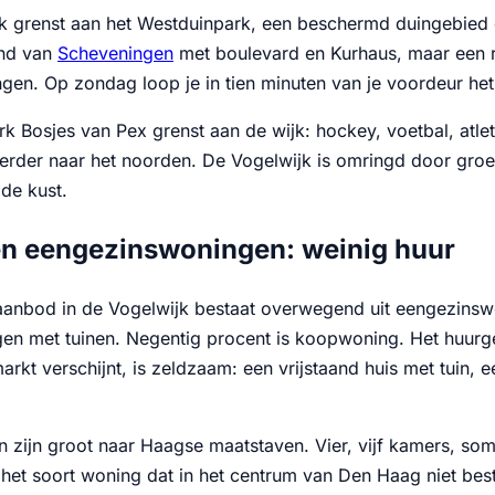
k grenst aan het Westduinpark, een beschermd duingebied da
and van
Scheveningen
met boulevard en Kurhaus, maar een ru
gen. Op zondag loop je in tien minuten van je voordeur he
rk Bosjes van Pex grenst aan de wijk: hockey, voetbal, atl
 verder naar het noorden. De Vogelwijk is omringd door gro
de kust.
 en eengezinswoningen: weinig huur
anbod in de Vogelwijk bestaat overwegend uit eengezinswoni
gen met tuinen. Negentig procent is koopwoning. Het huurged
rkt verschijnt, is zeldzaam: een vrijstaand huis met tuin,
 zijn groot naar Haagse maatstaven. Vier, vijf kamers, som
s het soort woning dat in het centrum van Den Haag niet be