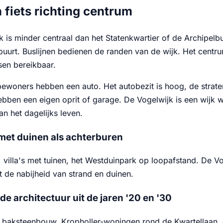
 fiets richting centrum
k is minder centraal dan het Statenkwartier of de Archipelb
urt. Buslijnen bedienen de randen van de wijk. Het centrum
sen bereikbaar.
ewoners hebben een auto. Het autobezit is hoog, de strate
bben een eigen oprit of garage. De Vogelwijk is een wijk w
n het dagelijks leven.
met duinen als achterburen
, villa's met tuinen, het Westduinpark op loopafstand. De 
 de nabijheid van strand en duinen.
e architectuur uit de jaren '20 en '30
 baksteenbouw, Kropholler-woningen rond de Kwartellaan, e