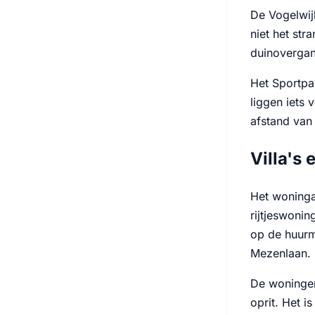
De Vogelwij
niet het str
duinovergan
Het Sportpa
liggen iets
afstand van 
Villa's
Het woninga
rijtjeswonin
op de huurma
Mezenlaan.
De woningen
oprit. Het i