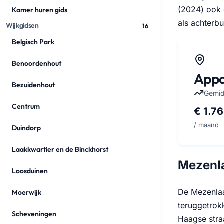
(2024) ook 
Kamer huren gids
als achterbu
Wijkgidsen
16
Belgisch Park
Benoordenhout
Appa
Bezuidenhout
Gemid
Centrum
€ 1.7
/ maand
Duindorp
Laakkwartier en de Binckhorst
Mezenla
Loosduinen
De Mezenlaa
Moerwijk
teruggetrok
Scheveningen
Haagse straa