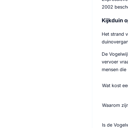
2002 bescher
Kijkduin 
Het strand v
duinovergan
De Vogelwij
vervoer vraa
mensen die 
Wat kost ee
Waarom zijn
Is de Vogel