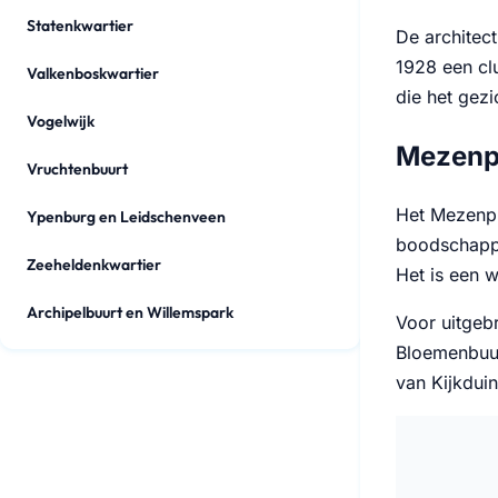
Statenkwartier
De architect
1928 een cl
Valkenboskwartier
die het gez
Vogelwijk
Mezenpl
Vruchtenbuurt
Het Mezenple
Ypenburg en Leidschenveen
boodschappen
Zeeheldenkwartier
Het is een w
Archipelbuurt en Willemspark
Voor uitgeb
Bloemenbuur
van Kijkdui