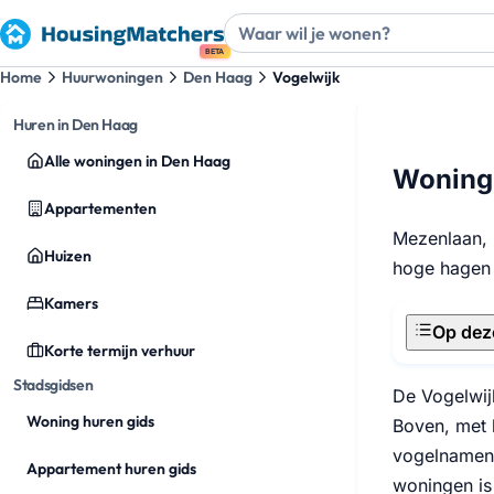
BETA
Home
Huurwoningen
Den Haag
Vogelwijk
Huren in Den Haag
Alle woningen in Den Haag
Woning 
Appartementen
Mezenlaan, 
Huizen
hoge hagen 
Kamers
Op dez
Korte termijn verhuur
Stadsgidsen
De Vogelwij
Woning huren gids
Boven, met 
vogelnamen:
Appartement huren gids
woningen is