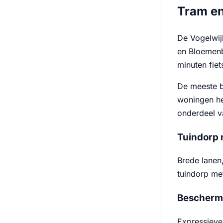
Tram en
De Vogelwij
en Bloemenbu
minuten fiet
De meeste b
woningen he
onderdeel va
Tuindorp 
Brede lanen
tuindorp met
Beschermd
Expressieve