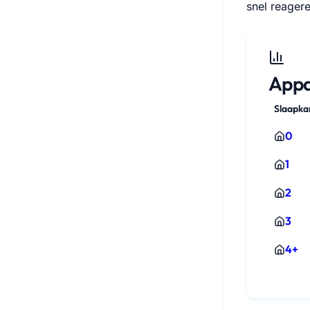
snel reagere
Appa
Slaapk
0
1
2
3
4+