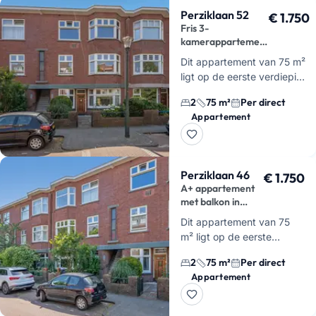
Perziklaan 52
€ 1.750
Fris 3-
kamerappartement
met balkon in
Dit appartement van 75 m²
Vruchtenbuurt
ligt op de eerste verdieping
aan de Perziklaan in de
2
75 m²
Per direct
Vruchtenbuurt. Je woont
Appartement
hier in een 3-
kamerappartement met 2
slaapkamer…
Perziklaan 46
€ 1.750
A+ appartement
met balkon in
Vruchtenbuurt
Dit appartement van 75
m² ligt op de eerste
verdieping aan de
2
75 m²
Per direct
Perziklaan in de
Appartement
Vruchtenbuurt in Den
Haag. Je hebt hier 2
slaapkamers, een