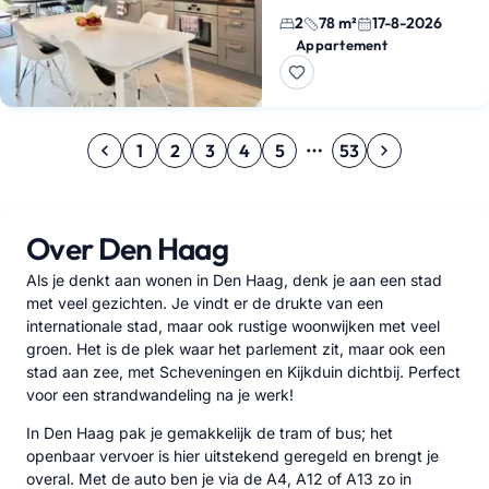
Haag, op de tweede verdiepi
2
78 m²
17-8-2026
heeft twee slaapkamers en e
Appartement
Je wo…
1
2
3
4
5
53
Over Den Haag
Als je denkt aan wonen in Den Haag, denk je aan een stad
met veel gezichten. Je vindt er de drukte van een
internationale stad, maar ook rustige woonwijken met veel
groen. Het is de plek waar het parlement zit, maar ook een
stad aan zee, met Scheveningen en Kijkduin dichtbij. Perfect
voor een strandwandeling na je werk!
In Den Haag pak je gemakkelijk de tram of bus; het
openbaar vervoer is hier uitstekend geregeld en brengt je
overal. Met de auto ben je via de A4, A12 of A13 zo in