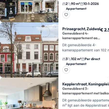
2
90 m²
10-1-2026
en een balkon. Je woont hier
Appartement
midden in Kortenbos, met d…
Prinsegracht, Zuidwal
€ 2.
Gemeubileerd 4-
kamerappartement aan
Prinsegracht
Dit gemeubileerde 4-
kamerappartement van 102 
ligt op de tweede verdieping
3
102 m²
Per direct
een monumentaal pand aan 
Appartement
Prinsegracht in Den Haag. Je
woont hier m…
Kepplerstraat, Koningsplei
Gemeubileerd 3-
kamerappartement met balko
Dit gemeubileerde appartem
m² ligt aan de Kepplerstraat 