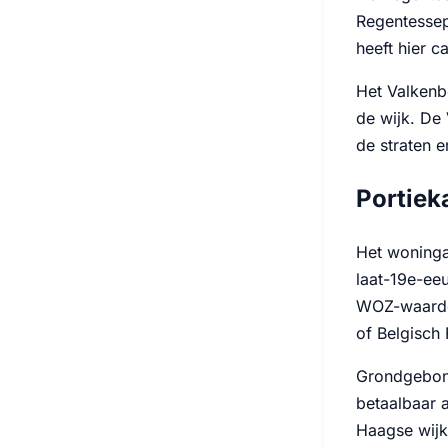
Regentessep
heeft hier c
Het Valkenb
de wijk. De
de straten e
Portiek
Het woninga
laat-19e-ee
WOZ-waarde 
of Belgisch 
Grondgebond
betaalbaar 
Haagse wijk