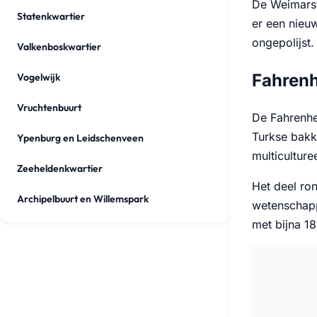
De Weimarst
Statenkwartier
er een nieu
ongepolijst.
Valkenboskwartier
Fahrenh
Vogelwijk
Vruchtenbuurt
De Fahrenhe
Turkse bakke
Ypenburg en Leidschenveen
multiculture
Zeeheldenkwartier
Het deel ro
Archipelbuurt en Willemspark
wetenschapp
met bijna 1