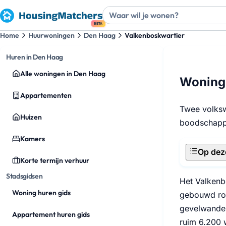
BETA
Home
Huurwoningen
Den Haag
Valkenboskwartier
Huren in Den Haag
Alle woningen in Den Haag
Woning 
Appartementen
Twee volksw
Huizen
boodschappe
Kamers
Op dez
Korte termijn verhuur
Stadsgidsen
Het Valkenb
Woning huren gids
gebouwd ron
gevelwanden
Appartement huren gids
ruim 6.200 