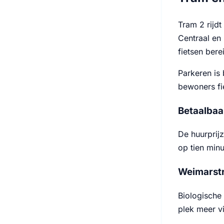
Tram 2 rijd
Centraal en 
fietsen bere
Parkeren is 
bewoners fi
Betaalbaa
De huurprij
op tien min
Weimarstra
Biologische
plek meer vi