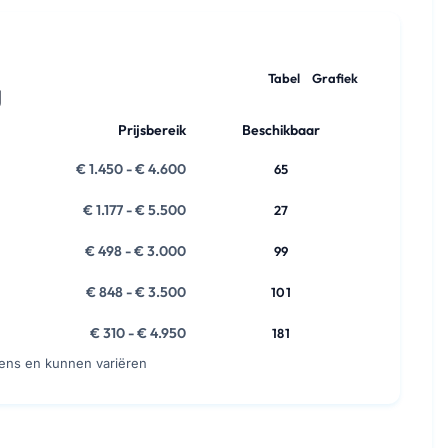
Tabel
Grafiek
g
Prijsbereik
Beschikbaar
€ 1.450 - € 4.600
65
€ 1.177 - € 5.500
27
€ 498 - € 3.000
99
€ 848 - € 3.500
101
€ 310 - € 4.950
181
vens en kunnen variëren