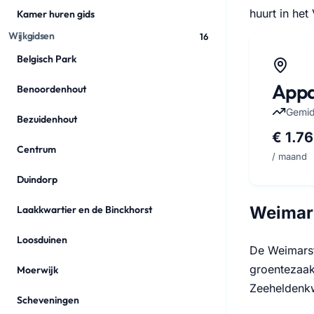
huurt in het
Kamer huren gids
Wijkgidsen
16
Belgisch Park
Appa
Benoordenhout
Gemid
Bezuidenhout
€ 1.7
Centrum
/ maand
Duindorp
Weimars
Laakkwartier en de Binckhorst
Loosduinen
De Weimarst
groentezaak,
Moerwijk
Zeeheldenkwa
Scheveningen