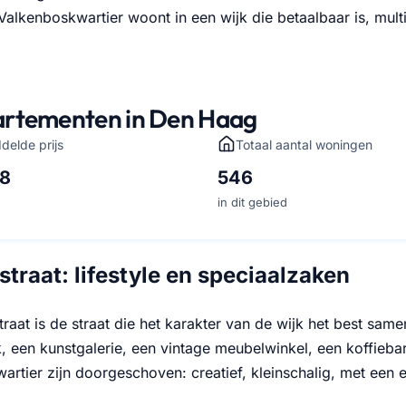
 Valkenboskwartier woont in een wijk die betaalbaar is, multic
rtementen in Den Haag
delde prijs
Totaal aantal woningen
68
546
in dit gebied
traat: lifestyle en speciaalzaken
raat is de straat die het karakter van de wijk het best sam
 een kunstgalerie, een vintage meubelwinkel, een koffiebar
rtier zijn doorgeschoven: creatief, kleinschalig, met een e