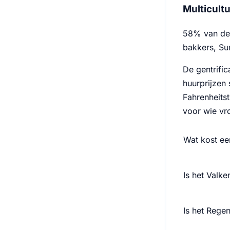
Multicult
58% van de 
bakkers, Su
De gentrifi
huurprijzen 
Fahrenheitst
voor wie vr
Wat kost ee
Is het Valke
Is het Regen