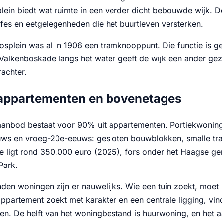
lein biedt wat ruimte in een verder dicht bebouwde wijk. D
afes en eetgelegenheden die het buurtleven versterken.
osplein was al in 1906 een tramknooppunt. Die functie is ge
 Valkenboskade langs het water geeft de wijk een ander gez
rachter.
appartementen en bovenetages
anbod bestaat voor 90% uit appartementen. Portiekwoning
uws en vroeg-20e-eeuws: gesloten bouwblokken, smalle t
ligt rond 350.000 euro (2025), fors onder het Haagse ge
Park.
en woningen zijn er nauwelijks. Wie een tuin zoekt, moet
appartement zoekt met karakter en een centrale ligging, vi
en. De helft van het woningbestand is huurwoning, en het a