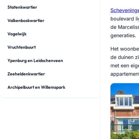
Statenkwartier
Schevening
boulevard l
Valkenboskwartier
de Marcelis
Vogelwijk
generaties.
Vruchtenbuurt
Het woonbes
de duinen zi
Ypenburg en Leidschenveen
met een eige
appartement
Zeeheldenkwartier
Archipelbuurt en Willemspark