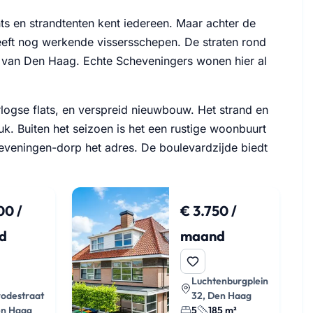
ts en strandtenten kent iedereen. Maar achter de
heeft nog werkende vissersschepen. De straten rond
t van Den Haag. Echte Scheveningers wonen hier al
gse flats, en verspreid nieuwbouw. Het strand en
ruk. Buiten het seizoen is het een rustige woonbuurt
cheveningen-dorp het adres. De boulevardzijde biedt
00 /
€ 3.750 /
d
maand
Luchtenburgplein
rodestraat
32, Den Haag
en Haag
5
185 m²