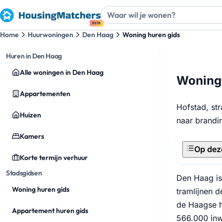
BETA
Home
Huurwoningen
Den Haag
Woning huren gids
Huren in Den Haag
Alle woningen in Den Haag
Woning 
Appartementen
Hofstad, str
Huizen
naar brandi
Kamers
Op dez
Korte termijn verhuur
Stadsgidsen
Den Haag is
Woning huren gids
tramlijnen d
de Haagse h
Appartement huren gids
566.000 inw