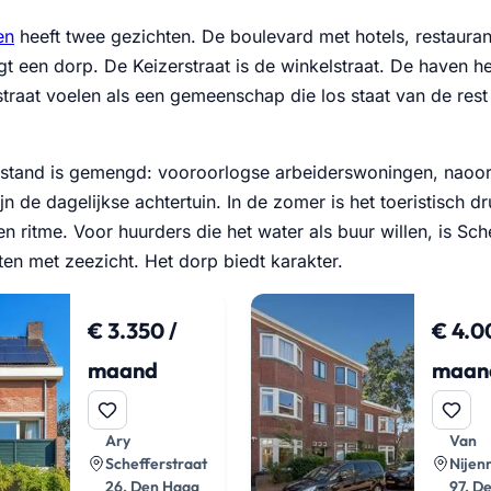
en
heeft twee gezichten. De boulevard met hotels, restauran
igt een dorp. De Keizerstraat is de winkelstraat. De haven 
straat voelen als een gemeenschap die los staat van de res
tand is gemengd: vooroorlogse arbeiderswoningen, naoorlo
jn de dagelijkse achtertuin. In de zomer is het toeristisch d
n ritme. Voor huurders die het water als buur willen, is S
en met zeezicht. Het dorp biedt karakter.
€ 3.350 /
€ 4.0
maand
maan
Ary
Van
Schefferstraat
Nijen
26, Den Haag
97, D