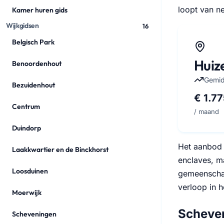
loopt van ne
Kamer huren gids
Wijkgidsen
16
Belgisch Park
Huiz
Benoordenhout
Gemid
Bezuidenhout
€ 1.77
Centrum
/ maand
Duindorp
Het aanbod 
Laakkwartier en de Binckhorst
enclaves, m
Loosduinen
gemeenschap
verloop in h
Moerwijk
Scheven
Scheveningen