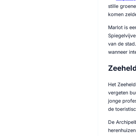
stille groe
komen zelde
Marlot is e
Spiegelvijve
van de stad.
wanneer int
Zeeheld
Het Zeehelde
vergeten bu
jonge profe
de toeristis
De Archipelb
herenhuizen 