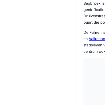
Segbroek is
gentrificati
Druivenstraa
buurt die po
De Fahrenhei
en
Valkenbo
stadsleven v
centrum ook