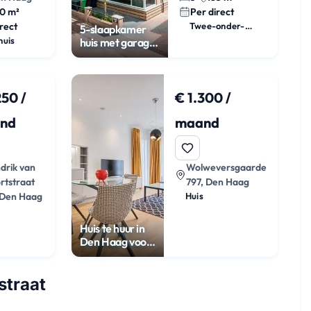
0 m²
Per direct
rect
Twee-onder-een-kap
5-slaapkamer
huis
huis met garage
in Den Haag
250 /
€ 1.300 /
nd
maand
drik van
Wolweversgaarde
rtstraat
797, Den Haag
 Den Haag
Huis
Huis te huur in
Den Haag voor
€1300
straat