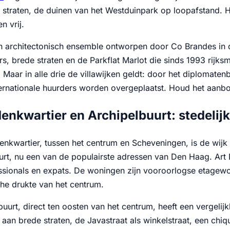
ne straten, de duinen van het Westduinpark op loopafstand.
n vrij.
en architectonisch ensemble ontworpen door Co Brandes in 
rs, brede straten en de Parkflat Marlot die sinds 1993 rijk
 Maar in alle drie de villawijken geldt: door het diplomat
ernationale huurders worden overgeplaatst. Houd het aanbo
enkwartier en Archipelbuurt: stedelij
nkwartier, tussen het centrum en Scheveningen, is de wijk d
urt, nu een van de populairste adressen van Den Haag. Art
ssionals en expats. De woningen zijn vooroorlogse etagewon
che drukte van het centrum.
uurt, direct ten oosten van het centrum, heeft een vergelijk
aan brede straten, de Javastraat als winkelstraat, een chiq