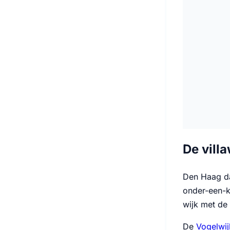
De vill
Den Haag dan
onder-een-k
wijk met de
De
Vogelwij