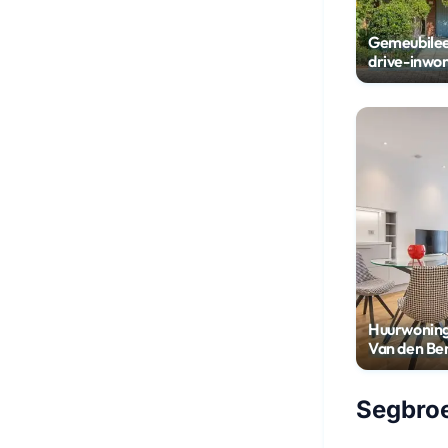
Gemeubile
drive-inwo
met tuin
Huurwoning
Van den Be
Segbroe