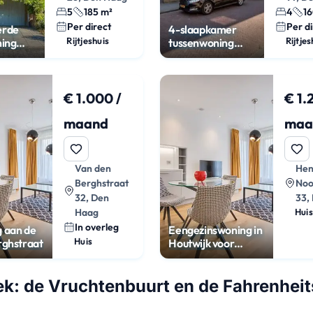
5
185 m²
4
16
Per direct
Per di
erde
4-slaapkamer
Rijtjeshuis
Rijtjes
ning
tussenwoning
Benoordenhout
€ 1.000 /
€ 1.
maand
maa
Van den
Hen
Berghstraat
Noo
32, Den
33,
Haag
Huis
In overleg
 aan de
Eengezinswoning in
Huis
rghstraat
Houtwijk voor
€1250 p/m
k: de Vruchtenbuurt en de Fahrenheit