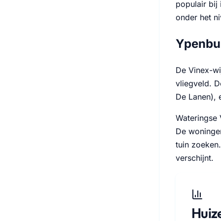
populair bij
onder het ni
Ypenbur
De Vinex-wi
vliegveld. D
De Lanen), 
Wateringse V
De woningen
tuin zoeken.
verschijnt.
Huiz