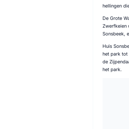
hellingen d
De Grote Wa
Zwerfkeien 
Sonsbeek, e
Huis Sonsbee
het park to
de Zijpendaa
het park.