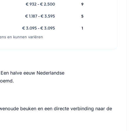
€ 932 - € 2.500
9
€ 1.187 - € 3.595
5
€ 3.095 - € 3.095
1
vens en kunnen variëren
 Een halve eeuw Nederlandse
rnoemd.
uwenoude beuken en een directe verbinding naar de