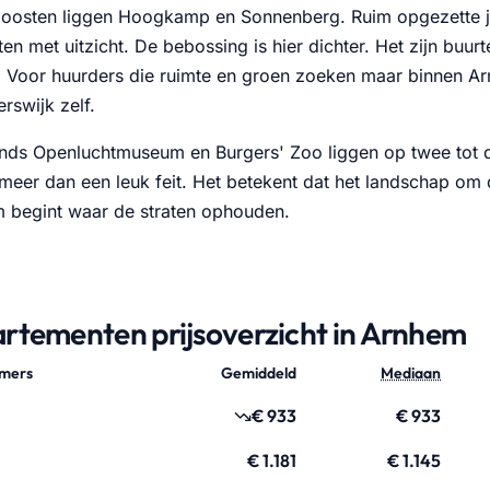
t oosten liggen Hoogkamp en Sonnenberg. Ruim opgezette j
n met uitzicht. De bebossing is hier dichter. Het zijn buurt
 Voor huurders die ruimte en groen zoeken maar binnen Arnh
rswijk zelf.
nds Openluchtmuseum en Burgers' Zoo liggen op twee tot d
s meer dan een leuk feit. Het betekent dat het landschap o
begint waar de straten ophouden.
rtementen prijsoverzicht in Arnhem
amers
Gemiddeld
Mediaan
€ 933
€ 933
€ 1.181
€ 1.145