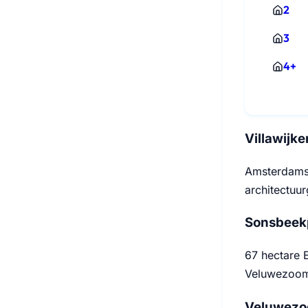
2
3
4+
Villawijk
Amsterdamse
architectuu
Sonsbeekp
67 hectare 
Veluwezoom
Veluwezoo