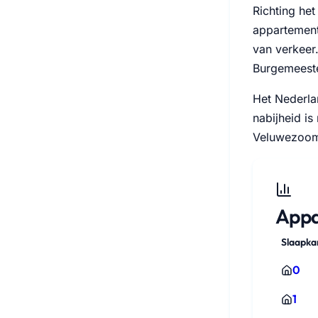
Richting he
appartemente
van verkeer.
Burgemeeste
Het Nederla
nabijheid i
Veluwezoom 
Appa
Slaapk
0
1