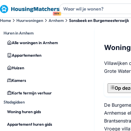
BETA
Home
Huurwoningen
Arnhem
Sonsbeek en Burgemeesterswijk
Huren in Arnhem
Alle woningen in Arnhem
Woning 
Appartementen
Villawijken
Huizen
Grote Water
Kamers
Op dez
Korte termijn verhuur
Stadsgidsen
De Burgemee
Woning huren gids
Arnhemse el
Brantsenstr
Appartement huren gids
Vroege vill