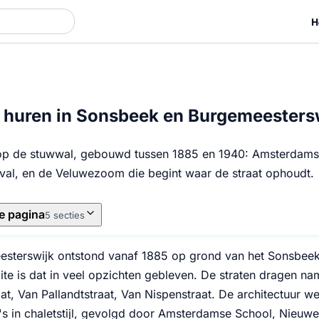
H
huren in Sonsbeek en Burgemeesters
 op de stuwwal, gebouwd tussen 1885 en 1940: Amsterdams
val, en de Veluwezoom die begint waar de straat ophoudt.
e pagina
5 secties
sterswijk ontstond vanaf 1885 op grond van het Sonsbeek-
ite is dat in veel opzichten gebleven. De straten dragen n
aat, Van Pallandtstraat, Van Nispenstraat. De architectuur 
a's in chaletstijl, gevolgd door Amsterdamse School, Nieuw