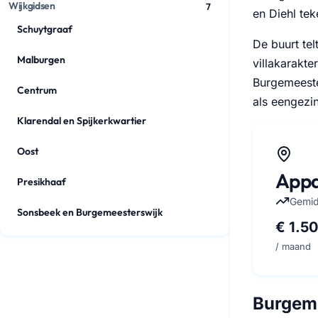
Wijkgidsen
7
en Diehl te
Schuytgraaf
De buurt te
Malburgen
villakarakte
Burgemeeste
Centrum
als eengezi
Klarendal en Spijkerkwartier
Oost
Appa
Presikhaaf
Gemid
Sonsbeek en Burgemeesterswijk
€ 1.5
/ maand
Burgeme