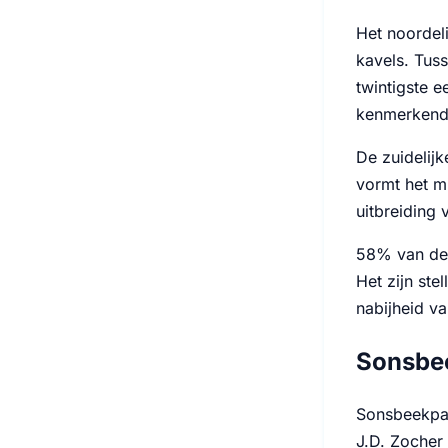
Het noordel
kavels. Tuss
twintigste 
kenmerkend 
De zuidelijk
vormt het m
uitbreiding 
58% van de 
Het zijn ste
nabijheid v
Sonsbee
Sonsbeekpar
J.D. Zocher