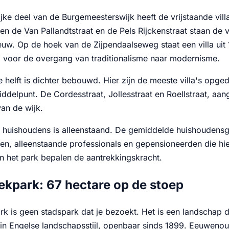
ijke deel van de Burgemeesterswijk heeft de vrijstaande vi
en de Van Pallandtstraat en de Pels Rijckenstraat staan de
eeuw. Op de hoek van de Zijpendaalseweg staat een villa uit
voor de overgang van traditionalisme naar modernisme.
e helft is dichter bebouwd. Hier zijn de meeste villa's op
iddelpunt. De Cordesstraat, Jollesstraat en Roellstraat, aa
van de wijk.
huishoudens is alleenstaand. De gemiddelde huishoudensgro
llen, alleenstaande professionals en gepensioneerden die hi
an het park bepalen de aantrekkingskracht.
kpark: 67 hectare op de stoep
k is geen stadspark dat je bezoekt. Het is een landschap d
 in Engelse landschapsstijl, openbaar sinds 1899. Eeuweno