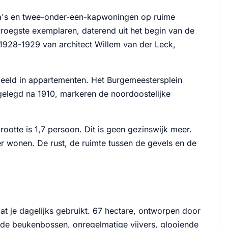
lla's en twee-onder-een-kapwoningen op ruime
 vroegste exemplaren, daterend uit het begin van de
 1928-1929 van architect Willem van der Leck,
gedeeld in appartementen. Het Burgemeestersplein
ngelegd na 1910, markeren de noordoostelijke
otte is 1,7 persoon. Dit is geen gezinswijk meer.
er wonen. De rust, de ruimte tussen de gevels en de
at je dagelijks gebruikt. 67 hectare, ontworpen door
ude beukenbossen, onregelmatige vijvers, glooiende