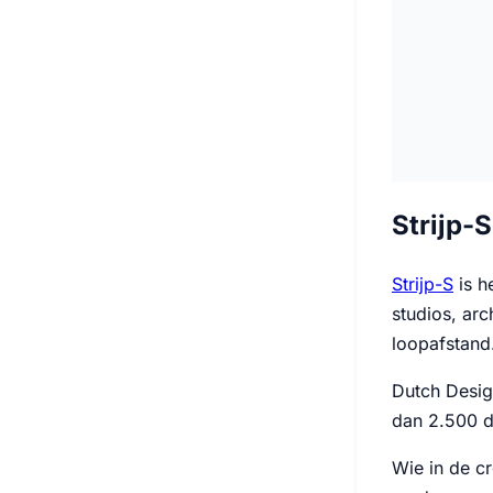
Strijp-S
Strijp-S
is h
studios, arc
loopafstand
Dutch Desi
dan 2.500 d
Wie in de cr