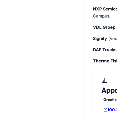
NXP Semic
Campus.
VDL Groep
Signify
(voor
DAF Trucks
Thermo Fish
Appa
Grootte
100-