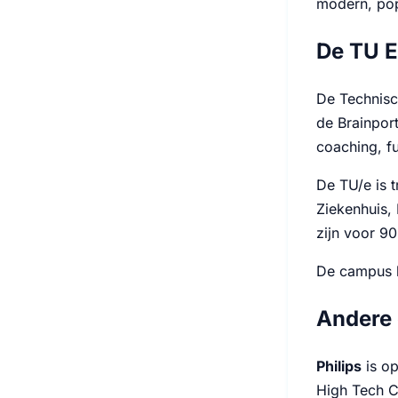
modern, popu
De TU E
De Technisc
de Brainport
coaching, f
De TU/e is 
Ziekenhuis,
zijn voor 9
De campus l
Andere 
Philips
is op
High Tech Ca