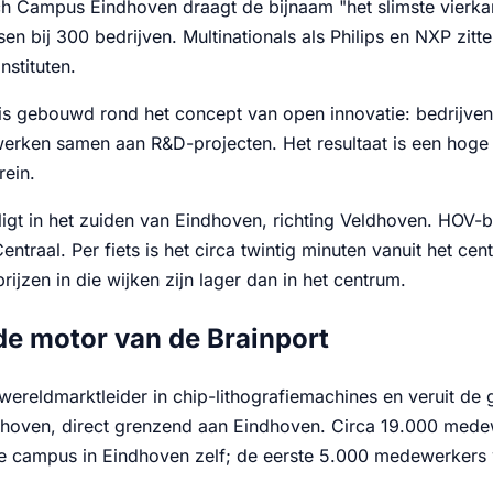
h Campus Eindhoven draagt de bijnaam "het slimste vierkant
n bij 300 bedrijven. Multinationals als Philips en NXP zitte
stituten.
s gebouwd rond het concept van open innovatie: bedrijven d
werken samen aan R&D-projecten. Het resultaat is een hoge 
rein.
igt in het zuiden van Eindhoven, richting Veldhoven. HOV-
ntraal. Per fiets is het circa twintig minuten vanuit het ce
prijzen in die wijken zijn lager dan in het centrum.
e motor van de Brainport
wereldmarktleider in chip-lithografiemachines en veruit de
ldhoven, direct grenzend aan Eindhoven. Circa 19.000 mede
e campus in Eindhoven zelf; de eerste 5.000 medewerkers