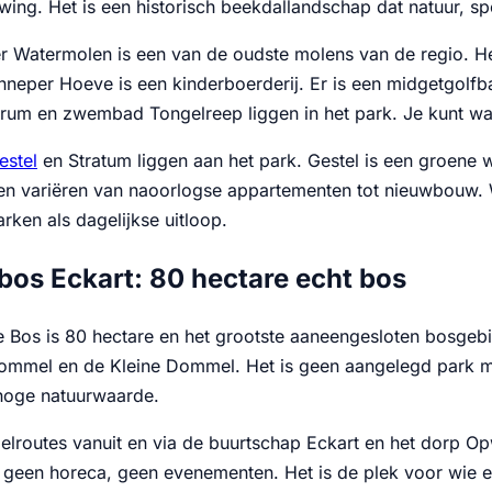
ing. Het is een historisch beekdallandschap dat natuur, sp
 Watermolen is een van de oudste molens van de regio. H
nneper Hoeve is een kinderboerderij. Er is een midgetgolfb
trum en zwembad Tongelreep liggen in het park. Je kunt wa
estel
en Stratum liggen aan het park. Gestel is een groene
n variëren van naoorlogse appartementen tot nieuwbouw. Wi
ken als dagelijkse uitloop.
os Eckart: 80 hectare echt bos
e Bos is 80 hectare en het grootste aaneengesloten bosgebi
ommel en de Kleine Dommel. Het is geen aangelegd park 
hoge natuurwaarde.
elroutes vanuit en via de buurtschap Eckart en het dorp Opw
 geen horeca, geen evenementen. Het is de plek voor wie ec