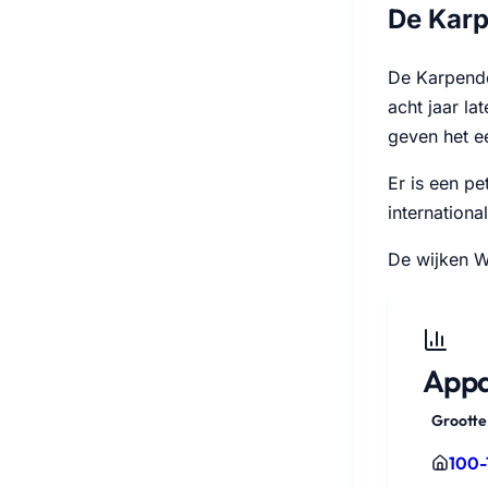
De Karp
De Karpendo
acht jaar la
geven het e
Er is een p
internationa
De wijken W
Appa
Grootte
100-