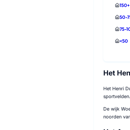
150+
50-7
75-1
<50
Het Hen
Het Henri Du
sportvelden.
De wijk Woe
noorden van