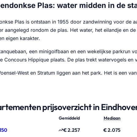
endonkse Plas: water midden in de st
nkse Plas is ontstaan in 1955 door zandwinning voor de 
ter aangelegd rondom de plas. Het water, het eilandje en de
en eigen karakter.
etanquebaan, een minigolfbaan en een wekelijkse parkrun voo
le Concours Hippique plaats. De plas trekt watervogels en v
oensel-West en Stratum liggen aan het park. Het is een van
rtementen prijsoverzicht in Eindhove
Gemiddeld
Mediaan
150
€ 2.257
€ 2.075