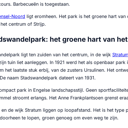
cours. Barbecueën is toegestaan.
nsel-Noord
ligt eromheen. Het park is het groene hart van 
 het centrum of Strijp.
dswandelpark: het groene hart van he
ndelpark ligt ten zuiden van het centrum, in de wijk
Stratu
zijn tuin liet aanleggen. In 1921 werd het als openbaar par
 het laatste stuk erbij, van de zusters Ursulinen. Het ontw
 De naam Stadswandelpark dateert van 1931.
ompact park in Engelse landschapsstijl. Geen sportfacilite
mmel stroomt erlangs. Het Anne Frankplantsoen grenst era
en de wijk Stratum liggen op loopafstand. Het is het type pa
oorheen te lopen, groen genoeg om even weg te zijn.