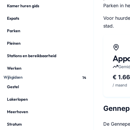
Parken in h
Kamer huren gids
Voor huurde
Expats
stad.
Parken
Pleinen
Appa
Stations en bereikbaarheid
Gemid
Werken
€ 1.6
Wijkgidsen
14
/ maand
Gestel
Lakerlopen
Gennepe
Meerhoven
De Genneper
Stratum