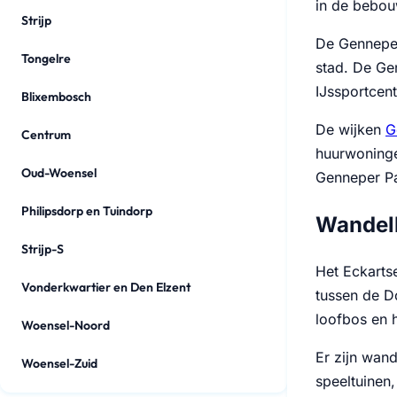
in de bebouw
Strijp
De Genneper
Tongelre
stad. De Ge
IJssportcen
Blixembosch
De wijken
G
Centrum
huurwoninge
Oud-Woensel
Genneper Par
Philipsdorp en Tuindorp
Wandelb
Strijp-S
Het Eckarts
Vonderkwartier en Den Elzent
tussen de D
loofbos en 
Woensel-Noord
Er zijn wand
Woensel-Zuid
speeltuinen,