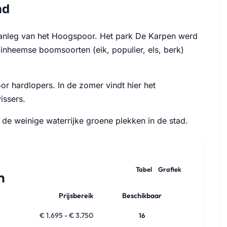
ad
aanleg van het Hoogspoor. Het park De Karpen werd
 inheemse boomsoorten (eik, populier, els, berk)
r hardlopers. In de zomer vindt hier het
issers.
 de weinige waterrijke groene plekken in de stad.
Tabel
Grafiek
n
Prijsbereik
Beschikbaar
€ 1.695 - € 3.750
16