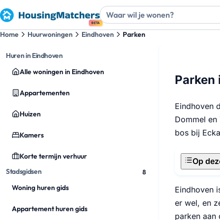
BETA
Home
Huurwoningen
Eindhoven
Parken
Huren in Eindhoven
Alle woningen in Eindhoven
Parken 
Appartementen
Eindhoven d
Huizen
Dommel en T
bos bij Ecka
Kamers
Korte termijn verhuur
Op dez
Stadsgidsen
8
Woning huren gids
Eindhoven is
er wel, en z
Appartement huren gids
parken aan 