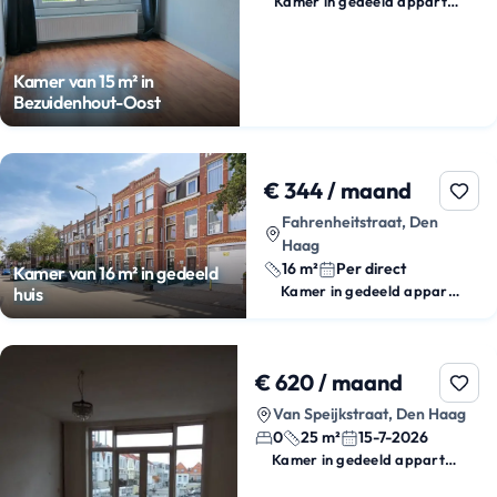
Kamer in gedeeld appartement
Kamer van 15 m² in
Bezuidenhout-Oost
€ 344 / maand
Fahrenheitstraat, Den
Haag
16 m²
Per direct
Kamer van 16 m² in gedeeld
Kamer in gedeeld appartement
huis
€ 620 / maand
Van Speijkstraat, Den Haag
0
25 m²
15-7-2026
Kamer in gedeeld appartement