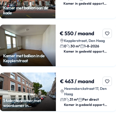
Kamer in gedeeld appartement
Kamer met balkon aan de
kade
€ 550 / maand
Kepplerstraat, Den Haag
0
30 m²
1-8-2026
Kamer in gedeeld appartement
Kamer met balkon in de
Kepplerstraat
€ 463 / maand
Heemskerckstraat 17, Den
Haag
1
31 m²
Per direct
Studentenkamer met
Kamer in gedeeld appartement
woonkamer in
Zeeheldenkwartier