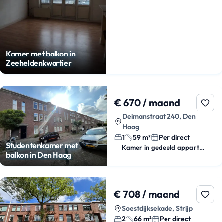
Kamer met balkon in
Zeeheldenkwartier
€ 670 / maand
Deimanstraat 240, Den
Haag
1
59 m²
Per direct
Studentenkamer met
Kamer in gedeeld appartement
balkon in Den Haag
€ 708 / maand
Soestdijksekade, Strijp
2
66 m²
Per direct