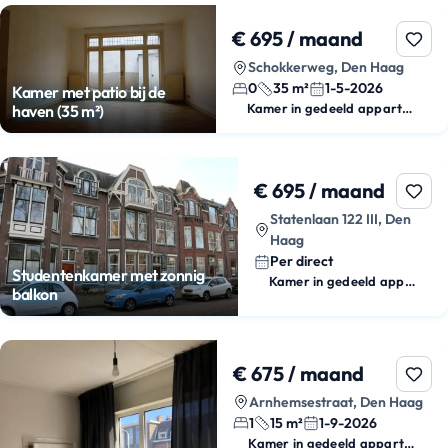
€ 695 / maand
Schokkerweg, Den Haag
0
35 m²
1-5-2026
Kamer met patio bij de
Kamer in gedeeld appartement
haven (35 m²)
€ 695 / maand
Statenlaan 122 III, Den
Haag
Per direct
Studentenkamer met zonnig
Kamer in gedeeld appartement
balkon
€ 675 / maand
Arnhemsestraat, Den Haag
1
15 m²
1-9-2026
Kamer in gedeeld appartement