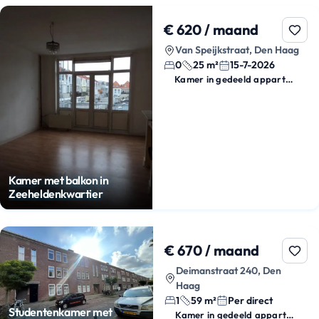
€ 620 / maand
Van Speijkstraat, Den Haag
0
25 m²
15-7-2026
Kamer in gedeeld appartement
Kamer met balkon in
Zeeheldenkwartier
€ 670 / maand
Deimanstraat 240, Den
Haag
1
59 m²
Per direct
Studentenkamer met
Kamer in gedeeld appartement