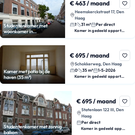
€ 463 / maand
Heemskerckstraat 17, Den
Haag
1
31 m²
Per direct
Studentenkamer met
Kamer in gedeeld appartement
woonkamer in
Zeeheldenkwartier
€ 695 / maand
Schokkerweg, Den Haag
0
35 m²
1-5-2026
Kamer met patio bij de
Kamer in gedeeld appartement
haven (35 m²)
€ 695 / maand
Statenlaan 122 III, Den
Haag
Per direct
Studentenkamer met zonnig
Kamer in gedeeld appartement
balkon