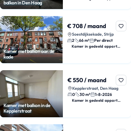
balkon in Den Haag
€ 708 / maand
Soestdijksekade, Strijp
2
66 m²
Per direct
Kamer in gedeeld appartement
Kamer met balkon aan de
kade
€ 550 / maand
Kepplerstraat, Den Haag
0
30 m²
1-8-2026
Kamer in gedeeld appartement
Kamer met balkon in de
Kepplerstraat