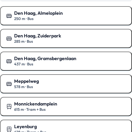
Den Haag, Almeloplein
250 m
·
Bus
Toon op de kaart
Den Haag, Zuiderpark
285 m
·
Bus
Toon op de kaart
Den Haag, Gramsbergenlaan
437 m
·
Bus
Toon op de kaart
Meppelweg
578 m
·
Bus
Toon op de kaart
Monnickendamplein
615 m
·
Tram + Bus
Toon op de kaart
Leyenburg