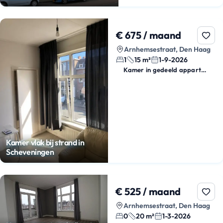
€ 675 / maand
Arnhemsestraat, Den Haag
1
15 m²
1-9-2026
Kamer in gedeeld appartement
Kamer vlak bij strand in
Scheveningen
€ 525 / maand
Arnhemsestraat, Den Haag
0
20 m²
1-3-2026