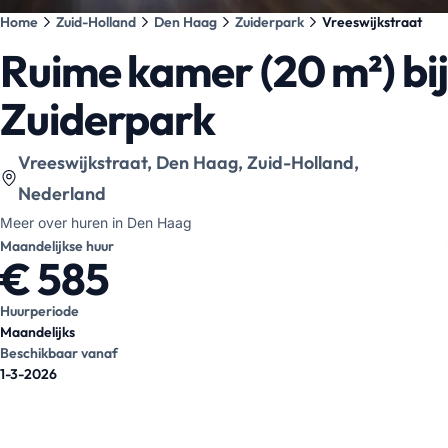
Home
Zuid-Holland
Den Haag
Zuiderpark
Vreeswijkstraat
Ruime kamer (20 m²) bij
Zuiderpark
Bekijk locatie op kaart
:
Vreeswijkstraat, Den Haag, Zuid-Holland,
Nederland
Meer over huren in Den Haag
Maandelijkse huur
€ 585
Huurperiode
Maandelijks
Beschikbaar vanaf
1-3-2026