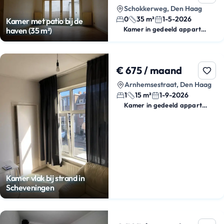
Schokkerweg, Den Haag
0
35 m²
1-5-2026
Kamer met patio bij de
Kamer in gedeeld appartement
haven (35 m²)
€ 675 / maand
Arnhemsestraat, Den Haag
1
15 m²
1-9-2026
Kamer in gedeeld appartement
Kamer vlak bij strand in
Scheveningen