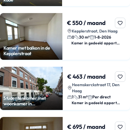
€ 550 / maand
Kepplerstraat, Den Haag
0
30 m²
1-8-2026
Kamer in gedeeld appartement
Kamer met balkon in de
Kepplerstraat
€ 463 / maand
Heemskerckstraat 17, Den
Haag
1
31 m²
Per direct
Studentenkamer met
Kamer in gedeeld appartement
woonkamer in
Zeeheldenkwartier
€ 695 / maand