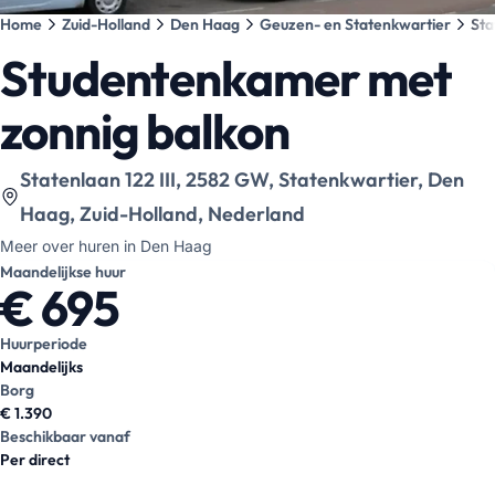
Home
Zuid-Holland
Den Haag
Geuzen- en Statenkwartier
Sta
Studentenkamer met
zonnig balkon
Bekijk locatie op kaart
:
Statenlaan 122 III, 2582 GW, Statenkwartier, Den
Haag, Zuid-Holland, Nederland
Meer over huren in Den Haag
Maandelijkse huur
€ 695
Huurperiode
Maandelijks
Borg
€ 1.390
Beschikbaar vanaf
Per direct