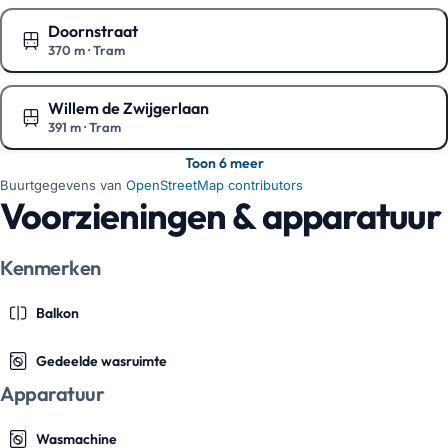
Doornstraat
370 m
·
Tram
Toon op de kaart
Willem de Zwijgerlaan
391 m
·
Tram
Toon op de kaart
Toon 6 meer
Buurtgegevens van
OpenStreetMap contributors
Voorzieningen & apparatuur
Kenmerken
Balkon
Gedeelde wasruimte
Apparatuur
Wasmachine