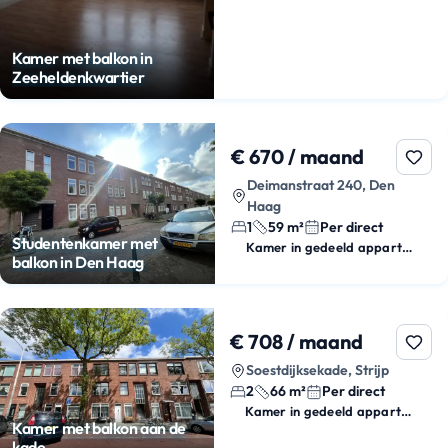
Kamer met balkon in
Zeeheldenkwartier
€ 670 / maand
Deimanstraat 240, Den
Haag
1
59 m²
Per direct
Studentenkamer met
Kamer in gedeeld appartement
balkon in Den Haag
€ 708 / maand
Soestdijksekade, Strijp
2
66 m²
Per direct
Kamer in gedeeld appartement
Kamer met balkon aan de
kade