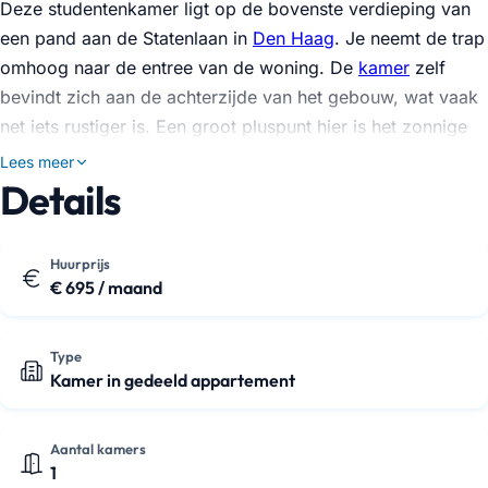
Deze studentenkamer ligt op de bovenste verdieping van
een pand aan de Statenlaan in
Den Haag
. Je neemt de trap
omhoog naar de entree van de woning. De
kamer
zelf
bevindt zich aan de achterzijde van het gebouw, wat vaak
net iets rustiger is. Een groot pluspunt hier is het zonnige
balkon dat direct aan je kamer grenst, fijn om even buiten
Lees meer
te zitten. De ruimte wordt ongemeubileerd verhuurd, dus je
Details
kunt het helemaal naar eigen smaak inrichten.
Je deelt de voorzieningen met twee andere huurders. Er is
Huurprijs
€ 695 / maand
een ruime woonkeuken waar diverse inbouwapparatuur
aanwezig is, en je mag gratis gebruikmaken van …
Type
Kamer in gedeeld appartement
Aantal kamers
1