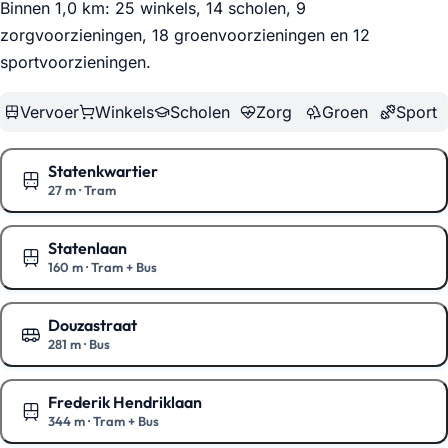
Binnen 1,0 km: 25 winkels, 14 scholen, 9
zorgvoorzieningen, 18 groenvoorzieningen en 12
sportvoorzieningen
.
Vervoer
Winkels
Scholen
Zorg
Groen
Sport
Statenkwartier
27 m
·
Tram
Toon op de kaart
Statenlaan
160 m
·
Tram + Bus
Toon op de kaart
Douzastraat
281 m
·
Bus
Toon op de kaart
Frederik Hendriklaan
344 m
·
Tram + Bus
Toon op de kaart