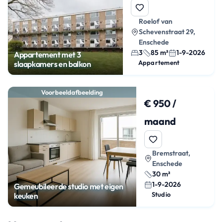
Roelof van
Schevenstraat 29,
Enschede
3
85 m²
1-9-2026
Appartement met 3
Appartement
slaapkamers en balkon
Voorbeeldafbeelding
€ 950 /
maand
Bremstraat,
Enschede
30 m²
1-9-2026
Gemeubileerde studio met eigen
Studio
keuken