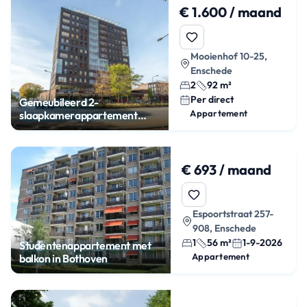
€ 1.600 / maand
Mooienhof 10-25,
Enschede
2
92 m²
Per direct
Gemeubileerd 2-
Appartement
slaapkamerappartement
centrum Enschede
€ 693 / maand
Espoortstraat 257-
908, Enschede
1
56 m²
1-9-2026
Studentenappartement met
Appartement
balkon in Bothoven