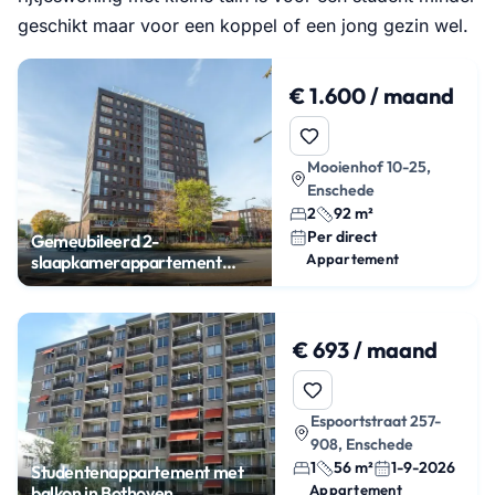
geschikt maar voor een koppel of een jong gezin wel.
€ 1.600 / maand
Mooienhof 10-25,
Enschede
2
92 m²
Per direct
Gemeubileerd 2-
Appartement
slaapkamerappartement
centrum Enschede
€ 693 / maand
Espoortstraat 257-
908, Enschede
1
56 m²
1-9-2026
Studentenappartement met
Appartement
balkon in Bothoven