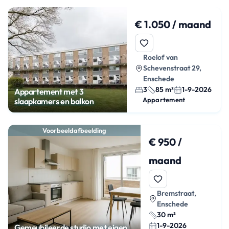
€ 1.050 / maand
Roelof van
Schevenstraat 29,
Enschede
3
85 m²
1-9-2026
Appartement met 3
Appartement
slaapkamers en balkon
Voorbeeldafbeelding
€ 950 /
maand
Bremstraat,
Enschede
30 m²
1-9-2026
Gemeubileerde studio met eigen