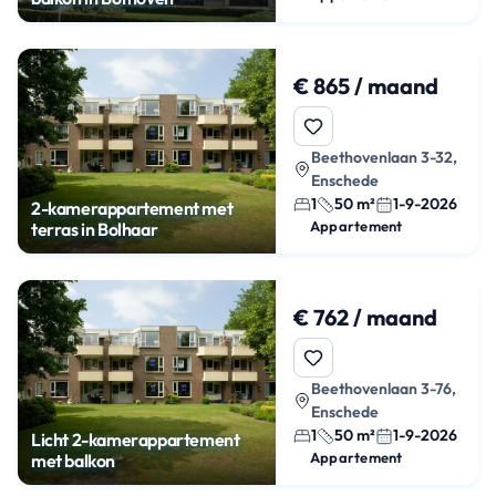
€ 865 / maand
Beethovenlaan 3-32,
Enschede
1
50 m²
1-9-2026
2-kamerappartement met
Appartement
terras in Bolhaar
€ 762 / maand
Beethovenlaan 3-76,
Enschede
1
50 m²
1-9-2026
Licht 2-kamerappartement
Appartement
met balkon