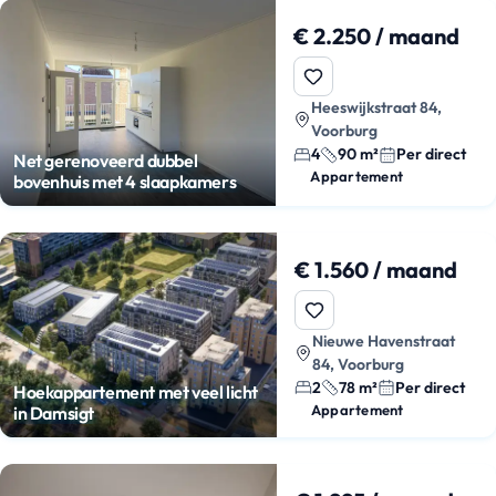
€ 2.250 / maand
Heeswijkstraat 84,
Voorburg
4
90 m²
Per direct
Net gerenoveerd dubbel
Appartement
bovenhuis met 4 slaapkamers
€ 1.560 / maand
Nieuwe Havenstraat
84, Voorburg
2
78 m²
Per direct
Hoekappartement met veel licht
Appartement
in Damsigt