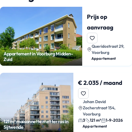
Prijs op
aanvraag
Queridostraat 29,
Voorburg
Appartement in Voorburg Midden-
Appartement
Zuid
€ 2.035 / maand
Johan David
Zocherstraat 154,
Voorburg
3
121 m²
1-9-2026
121 m² maisonnette met terras in
Appartement
Sijtwende