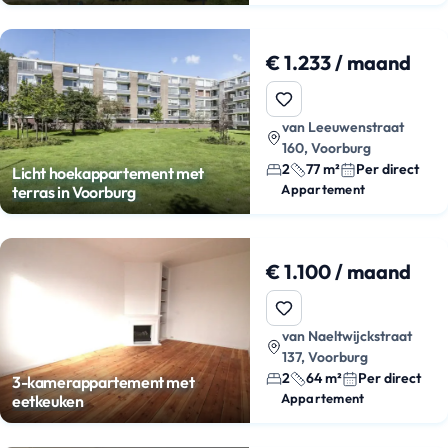
€ 1.233 / maand
van Leeuwenstraat
160, Voorburg
2
77 m²
Per direct
Licht hoekappartement met
Appartement
terras in Voorburg
€ 1.100 / maand
van Naeltwijckstraat
137, Voorburg
2
64 m²
Per direct
3-kamerappartement met
Appartement
eetkeuken