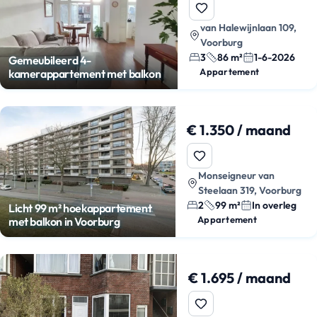
van Halewijnlaan 109,
Voorburg
3
86 m²
1-6-2026
Gemeubileerd 4-
Appartement
kamerappartement met balkon
€ 1.350 / maand
Monseigneur van
Steelaan 319, Voorburg
2
99 m²
In overleg
Licht 99 m² hoekappartement
Appartement
met balkon in Voorburg
€ 1.695 / maand