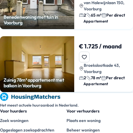
van Halewijnlaan 150,
Voorburg
2
65 m²
Per direct
Benedenwoning met tuin in
Appartement
Voorburg
€ 1.725 / maand
Broekslootkade 43,
Voorburg
2
78 m²
Per direct
Zuinig 78m² appartement met
Appartement
balkon in Voorburg
Het meest actuele huuraanbod in Nederland.
Voor huurders
Voor verhuurders
Zoek woningen
Plaats een woning
Opgeslagen zoekopdrachten
Beheer woningen