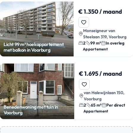
€ 1.350 / maand
Monseigneur van
Steelaan 319, Voorburg
2
99 m²
In overleg
Licht 99 m² hoekappartement
Appartement
met balkon in Voorburg
€ 1.695 / maand
van Halewijnlaan 150,
Voorburg
2
65 m²
Per direct
Benedenwoning met tuin in
Appartement
Voorburg