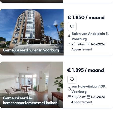
€ 1.850 / maand
Balen van Andelplein 5,
Voorburg
2
74 m²
1-6-2026
Appartement
Gemeubileerd huren in Voorburg
€ 1.895 / maand
van Halewijnlaan 109,
Voorburg
3
86 m²
1-6-2026
Gemeubileerd 4-
Appartement
kamerappartement met balkon