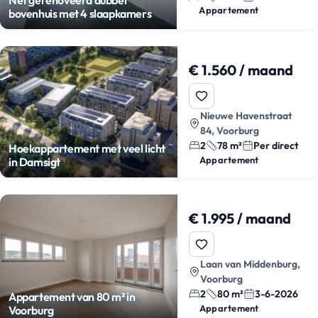
Appartement
bovenhuis met 4 slaapkamers
€ 1.560 / maand
Nieuwe Havenstraat
84, Voorburg
2
78 m²
Per direct
Hoekappartement met veel licht
Appartement
in Damsigt
€ 1.995 / maand
Laan van Middenburg,
Voorburg
2
80 m²
3-6-2026
Appartement van 80 m² in
Appartement
Voorburg