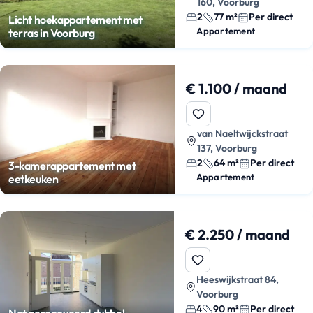
160, Voorburg
2
77 m²
Per direct
Licht hoekappartement met
Appartement
terras in Voorburg
€ 1.100 / maand
van Naeltwijckstraat
137, Voorburg
2
64 m²
Per direct
3-kamerappartement met
Appartement
eetkeuken
€ 2.250 / maand
Heeswijkstraat 84,
Voorburg
4
90 m²
Per direct
Net gerenoveerd dubbel