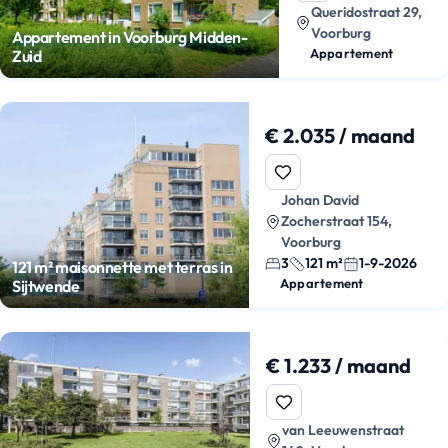
Queridostraat 29,
Voorburg
Appartement in Voorburg Midden-
Appartement
Zuid
€ 2.035 / maand
Johan David
Zocherstraat 154,
Voorburg
3
121 m²
1-9-2026
121 m² maisonnette met terras in
Appartement
Sijtwende
€ 1.233 / maand
van Leeuwenstraat