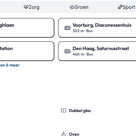
Zorg
Groen
Sport
ghlaan
Voorburg, Diaconessenhuis
302 m
·
Bus
rt
Toon op de kaart
tation
Den Haag, Saturnusstraat
460 m
·
Bus
rt
Toon op de kaart
oon 6 meer
Dubbel glas
Oven