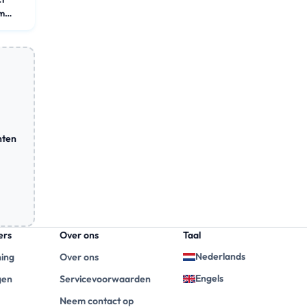
Appartement
nten
ers
Over ons
Taal
Nederlands
ning
Over ons
Engels
gen
Servicevoorwaarden
Neem contact op