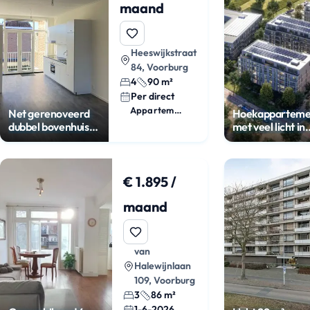
maand
Heeswijkstraat
84, Voorburg
4
90 m²
Per direct
Appartement
Net gerenoveerd
Hoekapparteme
dubbel bovenhuis
met veel licht in
met 4 slaapkamers
Damsigt
€ 1.895 /
maand
van
Halewijnlaan
109, Voorburg
3
86 m²
1-6-2026