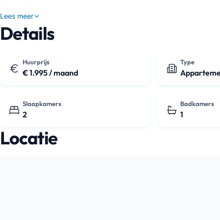
Dankzij het energielabel A+ en de dubbele beglazing hou 
Lees meer
bovendien gelijkmatig verwarmd door elektr…
Details
Huurprijs
Type
€ 1.995 / maand
Apparteme
Slaapkamers
Badkamers
2
1
Locatie