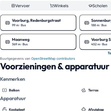
Vervoer
Winkels
Scholen
Voorburg, Redenburgstraat
Sonnenbur
99 m
·
Bus
188 m
·
Bus
Toon op de kaart
Toon op de kaa
Maanweg
Voorburg S
369 m
·
Bus
452 m
·
Bus
Toon op de kaart
Toon op de kaa
T
Buurtgegevens van
OpenStreetMap contributors
Voorzieningen & apparatuur
Kenmerken
Balkon
Terras
Apparatuur
Kookplaat
Afzuigkap