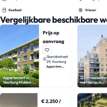
Koelkast
Vriezer
Vergelijkbare beschikbare 
Prijs op
aanvraag
Queridostraat
29, Voorburg
Appartement
Appartement in
121 m² maisonne
Voorburg Midden-
met terras in
Zuid
Sijtwende
€ 2.250 /