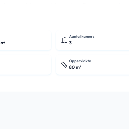
je de maandelijkse energiekosten laag. De woning wordt
Aantal kamers
nt
3
Oppervlakte
80 m²