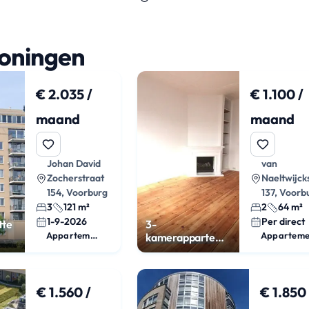
woningen
€ 2.035 /
€ 1.100 /
maand
maand
Johan David
van
Zocherstraat
Naeltwijck
154, Voorburg
137, Voorb
3
121 m²
2
64 m²
1-9-2026
Per direct
tte
3-
Appartement
Apparteme
kamerappartement
met eetkeuken
€ 1.560 /
€ 1.850 