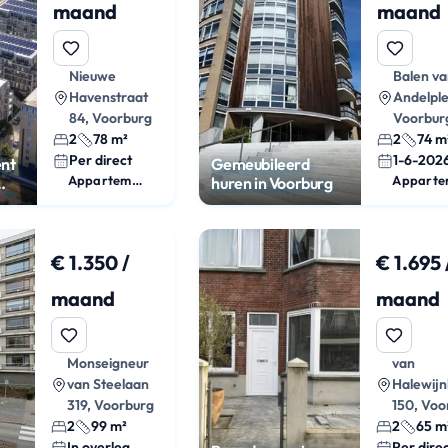
maand
maand
Nieuwe
Balen v
Havenstraat
Andelple
84, Voorburg
Voorbur
2
78 m²
2
74 m
Per direct
1-6-202
nt
Gemeubileerd
Appartement
huren in Voorburg
€ 1.350 /
€ 1.695 
maand
maand
Monseigneur
van
van Steelaan
Halewijn
319, Voorburg
150, Voo
2
99 m²
2
65 m
In overleg
Per dire