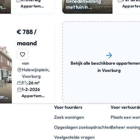
Benedenwoning
Appartement
nt
met tuin in
Voorburg
€ 788 /
maand
Bekijk alle beschikbare apparteme
van
Halewijnplein,
in Voorburg
Voorburg
1
26 m²
1-2-2026
Appartement
or
Voor huurders
Voor verhuurd
Zoek woningen
Plaats een wo
Opgeslagen zoekopdrachten
Beheer wonin
Veelgestelde vragen