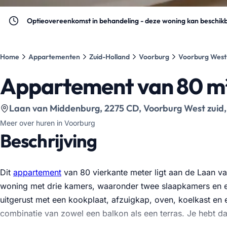
Optieovereenkomst in behandeling - deze woning kan beschikb
Home
Appartementen
Zuid-Holland
Voorburg
Voorburg West 
Appartement van 80 m²
Bekijk locatie op kaart
:
Laan van Middenburg, 2275 CD, Voorburg West zuid,
Meer over huren in Voorburg
Beschrijving
Dit
appartement
van 80 vierkante meter ligt aan de Laan 
woning met drie kamers, waaronder twee slaapkamers en e
uitgerust met een kookplaat, afzuigkap, oven, koelkast en 
combinatie van zowel een balkon als een terras. Je hebt daa