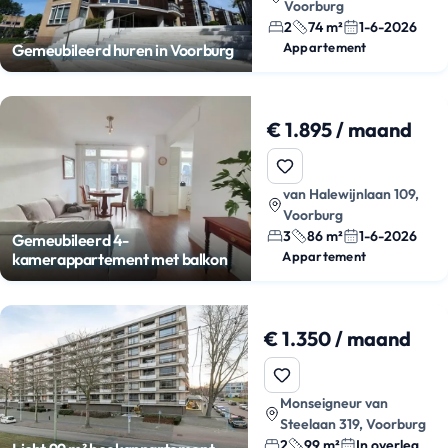
Voorburg
2
74 m²
1-6-2026
Appartement
Gemeubileerd huren in Voorburg
€ 1.895 / maand
van Halewijnlaan 109,
Voorburg
3
86 m²
1-6-2026
Gemeubileerd 4-
Appartement
kamerappartement met balkon
€ 1.350 / maand
Monseigneur van
Steelaan 319, Voorburg
2
99 m²
In overleg