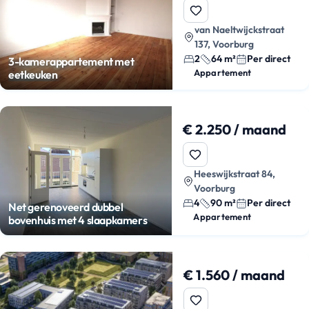
van Naeltwijckstraat
137, Voorburg
2
64 m²
Per direct
3-kamerappartement met
Appartement
eetkeuken
€ 2.250 / maand
Heeswijkstraat 84,
Voorburg
4
90 m²
Per direct
Net gerenoveerd dubbel
Appartement
bovenhuis met 4 slaapkamers
€ 1.560 / maand