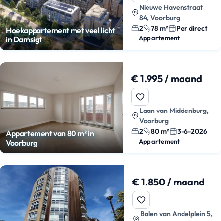
Nieuwe Havenstraat
84, Voorburg
2
78 m²
Per direct
Hoekappartement met veel licht
Appartement
in Damsigt
€ 1.995 / maand
Laan van Middenburg,
Voorburg
2
80 m²
3-6-2026
Appartement van 80 m² in
Appartement
Voorburg
€ 1.850 / maand
Balen van Andelplein 5,