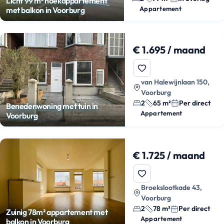
Licht 99 m² hoekappartement
Appartement
met balkon in Voorburg
€ 1.695 / maand
van Halewijnlaan 150,
Voorburg
2
65 m²
Per direct
Benedenwoning met tuin in
Appartement
Voorburg
€ 1.725 / maand
Broekslootkade 43,
Voorburg
2
78 m²
Per direct
Zuinig 78m² appartement met
Appartement
balkon in Voorburg