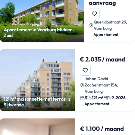
aanvraag
Queridostraat 29,
Voorburg
Appartement in Voorburg Midden-
Appartement
Zuid
€ 2.035 / maand
Johan David
Zocherstraat 154,
Voorburg
3
121 m²
1-9-2026
121 m² maisonnette met terras in
Appartement
Sijtwende
€ 1.100 / maand