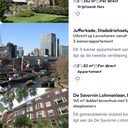
5
382 m²
Per direct
badkamers. Dat merk je mete
Vrijstaand Huis
het huis is o…
Jufferkade, Stadsdriehoek
Uitzicht op Leuvehaven vanuit
3-kamerappartement
Dit 3-kamer appartement va
ligt op de tweede verdieping
Jufferkade, midden in de
2
82 m²
Per direct
Stadsdriehoek van Rotterdam.
Appartement
hier uit over de …
De Savornin Lohmanlaan, 
145 m² dubbel bovenhuis met 5
slaapkamers
Dit gemeubileerde dubbel b
ligt aan de De Savornin Loh
Rotterdam
. Je woont hier v