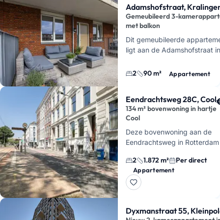
Adamshofstraat, Kralinge
Gemeubileerd 3-kamerappar
met balkon
Dit gemeubileerde appartem
ligt aan de Adamshofstraat i
Rotterdam. Je krijgt hier 3 
2 slaapkamers, 1 b…
2
90 m²
Appartement
Eendrachtsweg 28C, Cool
134 m² bovenwoning in hartje
Cool
Deze bovenwoning aan de
Eendrachtsweg in Rotterdam
heeft 3 kamers, 2 slaapkame
2
1.872 m²
Per direct
134 m² woonoppervlakte. Je 
Appartement
hier een gestoffeerd appart
Dyxmanstraat 55, Kleinpo