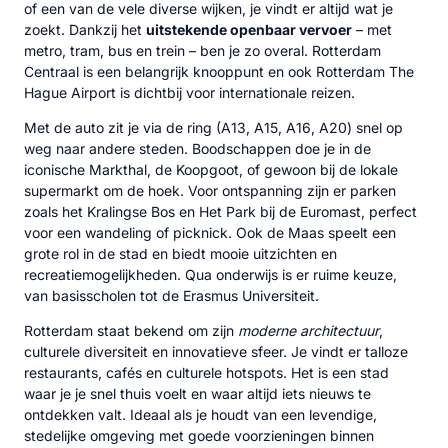
of een van de vele diverse wijken, je vindt er altijd wat je
zoekt. Dankzij het
uitstekende openbaar vervoer
– met
metro, tram, bus en trein – ben je zo overal. Rotterdam
Centraal is een belangrijk knooppunt en ook Rotterdam The
Hague Airport is dichtbij voor internationale reizen.
Met de auto zit je via de ring (A13, A15, A16, A20) snel op
weg naar andere steden. Boodschappen doe je in de
iconische Markthal, de Koopgoot, of gewoon bij de lokale
supermarkt om de hoek. Voor ontspanning zijn er parken
zoals het Kralingse Bos en Het Park bij de Euromast, perfect
voor een wandeling of picknick. Ook de Maas speelt een
grote rol in de stad en biedt mooie uitzichten en
recreatiemogelijkheden. Qua onderwijs is er ruime keuze,
van basisscholen tot de Erasmus Universiteit.
Rotterdam staat bekend om zijn
moderne architectuur
,
culturele diversiteit en innovatieve sfeer. Je vindt er talloze
restaurants, cafés en culturele hotspots. Het is een stad
waar je je snel thuis voelt en waar altijd iets nieuws te
ontdekken valt. Ideaal als je houdt van een levendige,
stedelijke omgeving met goede voorzieningen binnen