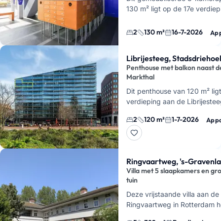
130 m² ligt op de 17e verdie
Montevideo aan het Landverh
de Kop van Zuid. Je hebt hie
2
130 m²
16-7-2026
Ap
Librijesteeg, Stadsdriehoe
Penthouse met balkon naast d
Markthal
Dit penthouse van 120 m² lig
verdieping aan de Librijeste
in de Stadsdriehoek van Rot
2
120 m²
1-7-2026
App
woont hier letterlijk om de h
Ringvaartweg, 's-Gravenl
Villa met 5 slaapkamers en gr
tuin
Deze vrijstaande villa aan de
Ringvaartweg in Rotterdam h
woonruimte, 5 slaapkamers e