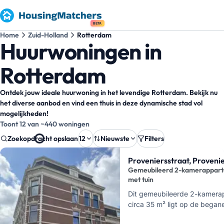
BETA
Home
Zuid-Holland
Rotterdam
Huurwoningen in
Rotterdam
Ontdek jouw ideale huurwoning in het levendige Rotterdam. Bekijk nu
het diverse aanbod en vind een thuis in deze dynamische stad vol
mogelijkheden!
Toont 12 van ~440 woningen
Zoekopdracht opslaan
12
Nieuwste
Filters
Zoekresultaten
Proveniersstraat, Provenie
Gemeubileerd 2-kamerappar
met tuin
Dit gemeubileerde 2-kamera
circa 35 m² ligt op de began
Proveniersstraat in de Proven