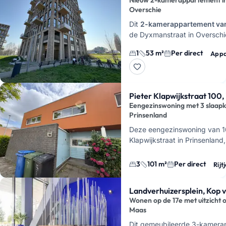
Nieuw 2-kamerappartement i
Overschie
Dit
2-kamerappartement va
de Dyxmanstraat in Overschie
opgeleverd en per direct bes
1
53 m²
Per direct
Appa
woont hier in een modern ap
Pieter Klapwijkstraat 100,
Eengezinswoning met 3 slaapk
Prinsenland
Deze eengezinswoning van 101
Klapwijkstraat in Prinsenland
direct beschikbaar. Je huurt 
3
101 m²
Per direct
Rijt
Landverhuizersplein, Kop 
Wonen op de 17e met uitzicht 
Maas
Dit gemeubileerde 3-kamera