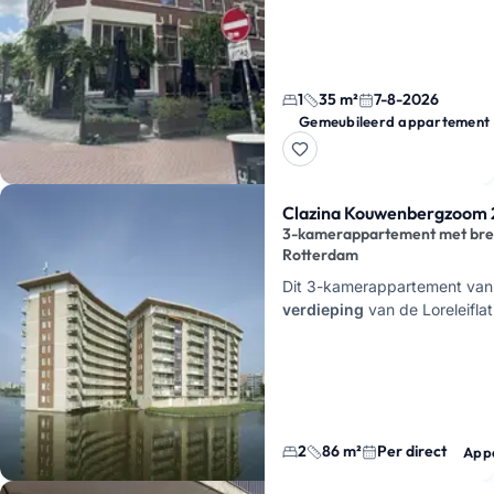
paar minuten lopen v…
1
35 m²
7-8-2026
Gemeubileerd appartement
Clazina Kouwenbergzoom 2
3-kamerappartement met bree
Rotterdam
Dit 3-kamerappartement va
verdieping
van de Loreleifla
Kouwenbergzoom in Rotterdam
woonkamer me…
2
86 m²
Per direct
App