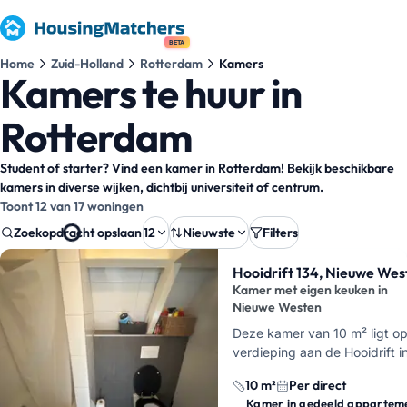
BETA
Home
Zuid-Holland
Rotterdam
Kamers
Kamers te huur in
Rotterdam
Student of starter? Vind een kamer in Rotterdam! Bekijk beschikbare
kamers in diverse wijken, dichtbij universiteit of centrum.
Toont 12 van 17 woningen
Zoekopdracht opslaan
12
Nieuwste
Filters
Zoekresultaten
Hooidrift 134, Nieuwe Wes
Kamer met eigen keuken in
Nieuwe Westen
Deze kamer van 10 m² ligt o
verdieping aan de Hooidrift i
Rotterdam. Je hebt hier een 
10 m²
Per direct
keuken, wat in een flatshare
Kamer in gedeeld appartem