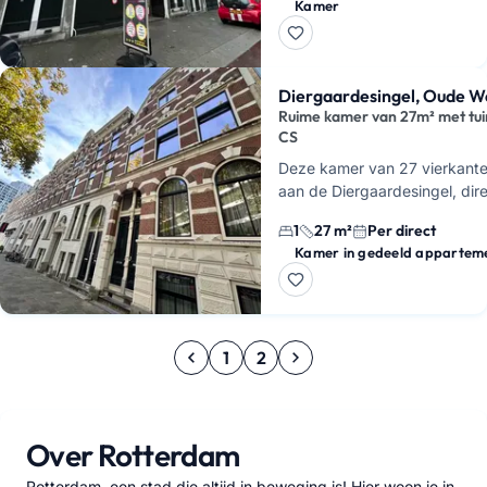
Kamer
beschikt hier over je eigen
ruimte met een handig
keukenblok,…
Diergaardesingel, Oude W
Ruime kamer van 27m² met tuin
CS
Deze kamer van 27 vierkante 
aan de Diergaardesingel, dir
dierentuin en op loopafstand
1
27 m²
Per direct
Rotterdam Centraal. Je hebt 
Kamer in gedeeld appartem
1
2
Over Rotterdam
Rotterdam, een stad die altijd in beweging is! Hier woon je in