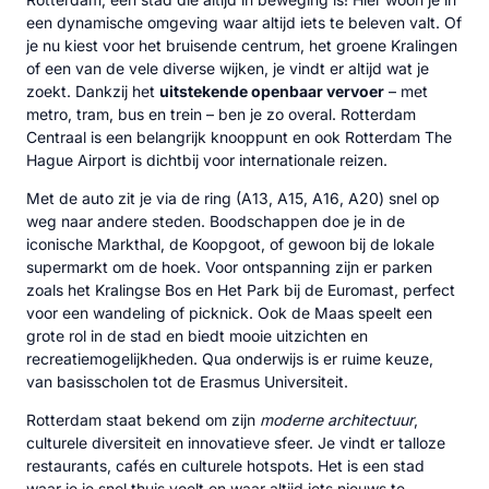
een dynamische omgeving waar altijd iets te beleven valt. Of
je nu kiest voor het bruisende centrum, het groene Kralingen
of een van de vele diverse wijken, je vindt er altijd wat je
zoekt. Dankzij het
uitstekende openbaar vervoer
– met
metro, tram, bus en trein – ben je zo overal. Rotterdam
Centraal is een belangrijk knooppunt en ook Rotterdam The
Hague Airport is dichtbij voor internationale reizen.
Met de auto zit je via de ring (A13, A15, A16, A20) snel op
weg naar andere steden. Boodschappen doe je in de
iconische Markthal, de Koopgoot, of gewoon bij de lokale
supermarkt om de hoek. Voor ontspanning zijn er parken
zoals het Kralingse Bos en Het Park bij de Euromast, perfect
voor een wandeling of picknick. Ook de Maas speelt een
grote rol in de stad en biedt mooie uitzichten en
recreatiemogelijkheden. Qua onderwijs is er ruime keuze,
van basisscholen tot de Erasmus Universiteit.
Rotterdam staat bekend om zijn
moderne architectuur
,
culturele diversiteit en innovatieve sfeer. Je vindt er talloze
restaurants, cafés en culturele hotspots. Het is een stad
waar je je snel thuis voelt en waar altijd iets nieuws te