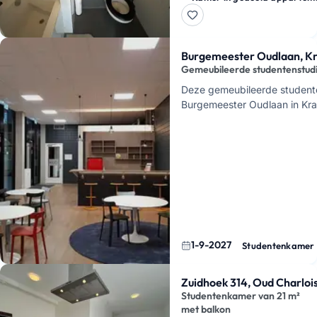
groot pluspu…
Burgemeester Oudlaan, Kr
Gemeubileerde studentenstud
Deze gemeubileerde studente
Burgemeester Oudlaan in Kra
Rotterdam. Je huurt hier een
keuken, internet …
1-9-2027
Studentenkamer
Zuidhoek 314, Oud Charloi
Studentenkamer van 21 m²
met balkon