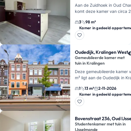
Aan de Zuidhoek in Oud Char
komt deze kamer van circa 2
binnenkort vrij in een woning 
3
98 m²
deelt met twee andere huurd
Kamer in gedeeld appartem
huurt hier een …
Oudedijk, Kralingen West
€
Gemeubileerde kamer met
tuin in Kralingen
Deze gemeubileerde kamer v
m² ligt aan de Oudedijk in Kr
West, Rotterdam. Je huurt hi
1
13 m²
2-11-2026
kamer in een gedeeld 3-kam
Kamer in gedeeld appartem
appartement op de…
Bovenstraat 236, Oud IJs
Studentenkamer met tuin in
IJsselmonde