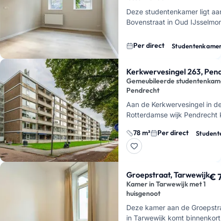
Deze studentenkamer ligt aa
Bovenstraat in Oud IJsselmon
direct beschikbaar.
Je huurt 
op de begane grond van een
Per direct
Studentenkame
Kerkwervesingel 263, Pen
Gemeubileerde studentenkam
Pendrecht
Aan de Kerkwervesingel in d
Rotterdamse wijk Pendrecht 
drie volledig gemeubileerde
78 m²
Per direct
Studen
studentenkamers vrij. Je dee
woning van in tot…
Groepstraat, Tarwewijk
€ 
Kamer in Tarwewijk met 1
huisgenoot
Deze kamer aan de Groepstr
in Tarwewijk komt binnenkort