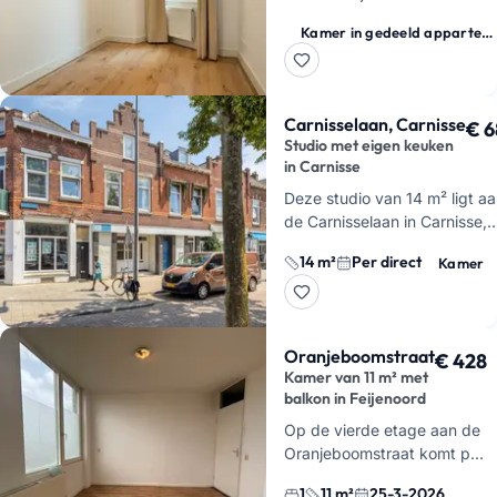
vrij. Je huurt hier een nette
Kamer in gedeeld appartement
kamer in een gedeeld
appartement en deelt de
keuken, badkamer…
Carnisselaan, Carnisse
€ 6
Studio met eigen keuken
in Carnisse
Deze studio van 14 m² ligt a
de Carnisselaan in Carnisse,
Rotterdam-Zuid, en is per dir
14 m²
Per direct
Kamer
beschikbaar. Je woont
compact, maar wel met je ei
keuk…
Oranjeboomstraat
€ 428
Kamer van 11 m² met
balkon in Feijenoord
Op de vierde etage aan de
Oranjeboomstraat komt per
25 maart 2026 een kamer
1
11 m²
25-3-2026