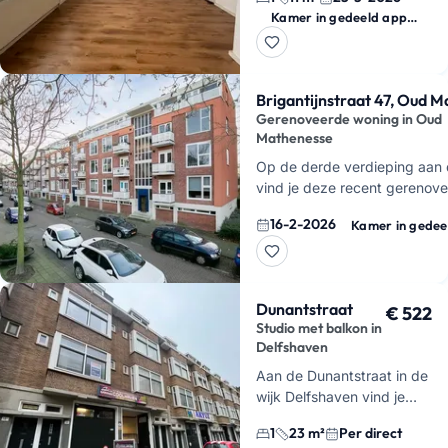
van 11 vierkante meter vrij.
Kamer in gedeeld appartement
Het is belangrijk om direct
te weten dat deze…
Brigantijnstraat 47, Oud 
Gerenoveerde woning in Oud
Mathenesse
Op de derde verdieping aan d
vind je deze recent gerenov
portiekwoning. De locatie in
16-2-2026
Kamer in gedee
praktisch voor studente…
Dunantstraat
€ 522
Studio met balkon in
Delfshaven
Aan de Dunantstraat in de
wijk Delfshaven vind je
deze studio van 23
1
23 m²
Per direct
vierkante meter. Je