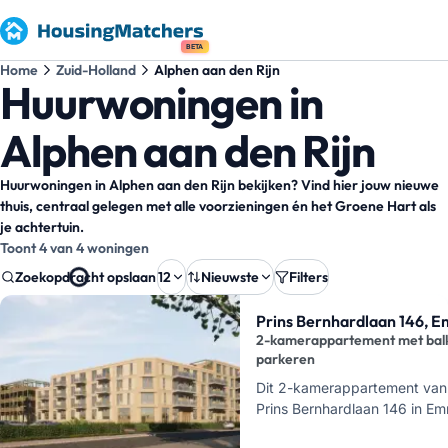
BETA
Home
Zuid-Holland
Alphen aan den Rijn
Huurwoningen in
Alphen aan den Rijn
Huurwoningen in Alphen aan den Rijn bekijken? Vind hier jouw nieuwe
thuis, centraal gelegen met alle voorzieningen én het Groene Hart als
je achtertuin.
Toont 4 van 4 woningen
Zoekopdracht opslaan
12
Nieuwste
Filters
Zoekresultaten
Prins Bernhardlaan 146, 
2-kamerappartement met bal
parkeren
Dit 2-kamerappartement van 
Prins Bernhardlaan 146 in E
aan den Rijn, en bevindt zic