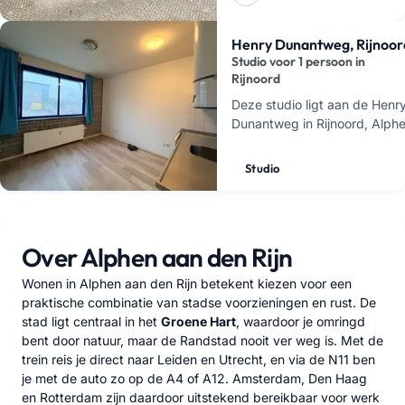
Henry Dunantweg, Rijnoor
Studio voor 1 persoon in
Rijnoord
Deze studio ligt aan de Henr
Dunantweg in Rijnoord, Alph
den Rijn. Je huurt hier een
zelfstandige woonruimte voo
Studio
persoon
, met een huur van
Over Alphen aan den Rijn
Wonen in Alphen aan den Rijn betekent kiezen voor een
praktische combinatie van stadse voorzieningen en rust. De
stad ligt centraal in het
Groene Hart
, waardoor je omringd
bent door natuur, maar de Randstad nooit ver weg is. Met de
trein reis je direct naar Leiden en Utrecht, en via de N11 ben
je met de auto zo op de A4 of A12. Amsterdam, Den Haag
en Rotterdam zijn daardoor uitstekend bereikbaar voor werk