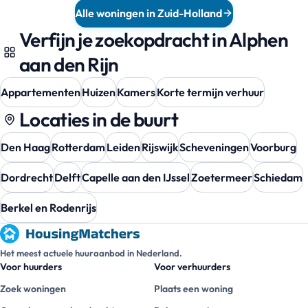
Alle woningen in Zuid-Holland
Verfijn je zoekopdracht in Alphen
aan den Rijn
Appartementen
Huizen
Kamers
Korte termijn verhuur
Locaties in de buurt
Den Haag
Rotterdam
Leiden
Rijswijk
Scheveningen
Voorburg
Dordrecht
Delft
Capelle aan den IJssel
Zoetermeer
Schiedam
Berkel en Rodenrijs
Het meest actuele huuraanbod in Nederland.
Voor huurders
Voor verhuurders
Zoek woningen
Plaats een woning