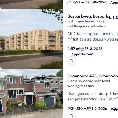
grond. Je hebt hier…
1
57 m²
15-8-2026
App
Bosparkweg, Bospark
€ 1.
55+ appartement aan
het Bospark met balkon
Dit 2-kamerappartement van
m² ligt aan de Bosparkweg in
Alphen aan den Rijn, aan de
53 m²
25-8-2026
rand van het Bospark en op
Appartement
loopafstand van het centrum
huur…
Groenoord 428, Groenoor
Gemeubileerde split-level
woning met tuin
Deze gemeubileerde split-lev
eengezinswoning van 130 m² 
Groenoord in Alphen aan den 
3
130 m²
1-9-2026
Rijt
beschikbaar vanaf 1 septem
Je huurt…