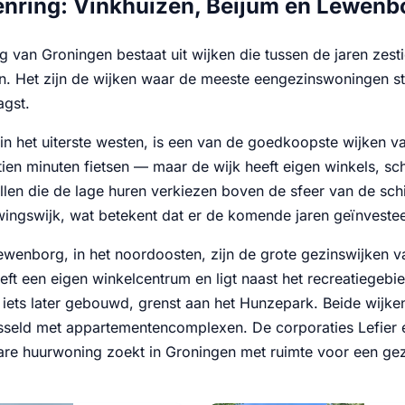
enring: Vinkhuizen, Beijum en Lewenb
ng van Groningen bestaat uit wijken die tussen de jaren ze
n. Het zijn de wijken waar de meeste eengezinswoningen sta
agst.
in het uiterste westen, is een van de goedkoopste wijken van
ftien minuten fietsen — maar de wijk heeft eigen winkels, s
llen die de lage huren verkiezen boven de sfeer van de sch
wingswijk, wat betekent dat er de komende jaren geïnveste
ewenborg, in het noordoosten, zijn de grote gezinswijken 
eeft een eigen winkelcentrum en ligt naast het recreatiegeb
iets later gebouwd, grenst aan het Hunzepark. Beide wijk
isseld met appartementencomplexen. De corporaties Lefier
are huurwoning zoekt in Groningen met ruimte voor een gez