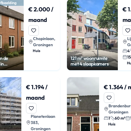
fbeelding
€ 2.000 /
€ 1
maand
ma
Chopinlaan,
Li
Groningen
G
Huis
4
1
n de
121 m² woonruimte
Hu
in
met 4 slaapkamers
€ 1.194 /
€ 1.364 /
maand
Brandenburg
Groningen
Planetenlaan
1
60 m²
383,
Huis
Groningen