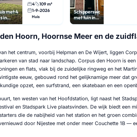
4
109 m²
1-9-2026
uis met 4
Schipperswoning
Huis
s in
met tuin in
Oosterpoort
den Hoorn, Hoornse Meer en de zuidf
van het centrum, voorbij Helpman en De Wijert, liggen Co
rkeren van stad naar landschap. Corpus den Hoorn is een
ingen en flats, vlak bij de zuidelijke ringweg en het Marti
 twintigste eeuw, gebouwd rond het gelijknamige meer dat g
undige opzet, een surfstrand, een skatebaan en een open
uurt, ten westen van het Hoofdstation, ligt naast het Stad
festival en Stadspark Live plaatsvinden. De wijk biedt een 
 starters die de nabijheid van het station en het groen co
vernieuwd door Nijestee met onder meer Couchette 1B —