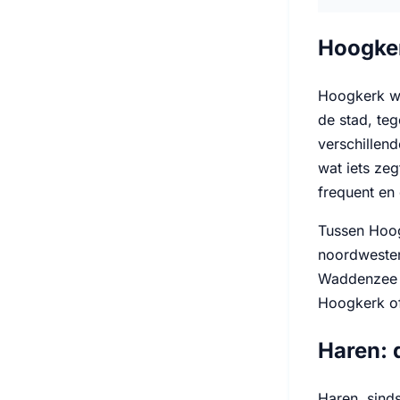
Hoogker
Hoogkerk wa
de stad, te
verschillend
wat iets zeg
frequent en 
Tussen Hoog
noordwesten
Waddenzee vo
Hoogkerk of
Haren: 
Haren, sind