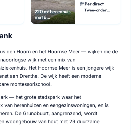
Per direct
Twee-onder-een-kap
220 m² herenhuis
met 6
slaapkamers
lank
rpus den Hoorn en het Hoornse Meer — wijken die de
 naoorlogse wijk met een mix van
niziekenhuis. Het Hoornse Meer is een jongere wijk
renst aan Drenthe. De wijk heeft een moderne
bare montessorischool.
spark — het grote stadspark waar het
mix van herenhuizen en eengezinswoningen, en is
mbineren. De Grunobuurt, aangrenzend, wordt
 een woongebouw van hout met 29 duurzame