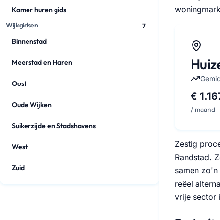
woningmarkt
Kamer huren gids
Wijkgidsen
7
Binnenstad
Huiz
Meerstad en Haren
Gemid
Oost
€ 1.16
Oude Wijken
/ maand
Suikerzijde en Stadshavens
Zestig proc
West
Randstad. Z
Zuid
samen zo'n 
reëel altern
vrije sector