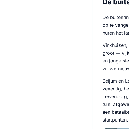
De buit
De buitenri
op te vange
huren het la
Vinkhuizen, 
groot — vij
en jonge ste
wijkvernieu
Beijum en L
zeventig, h
Lewenborg, 
tuin, afgew
een betaalb
startpunten.