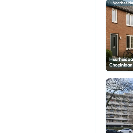
Voorbeelda
Huurhuis aa
Chopinlaan 
Groningen