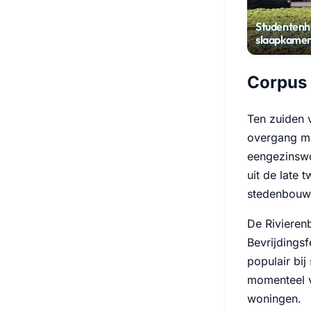
Studentenh
slaapkamer
Paddepoel
Corpus 
Ten zuiden 
overgang ma
eengezinswon
uit de late
stedenbouwk
De Rivierenb
Bevrijdings
populair bij
momenteel 
woningen.