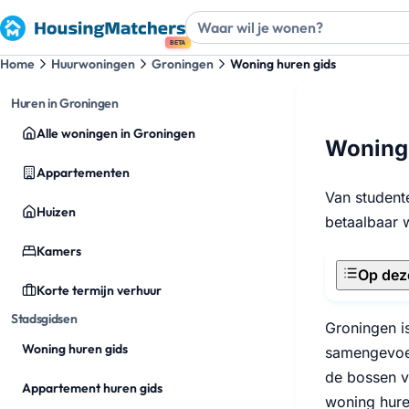
BETA
Home
Huurwoningen
Groningen
Woning huren gids
Huren in Groningen
Alle woningen in Groningen
Woning 
Appartementen
Van student
Huizen
betaalbaar 
Kamers
Op dez
Korte termijn verhuur
Stadsgidsen
Groningen i
Woning huren gids
samengevoeg
de bossen v
Appartement huren gids
woning hure