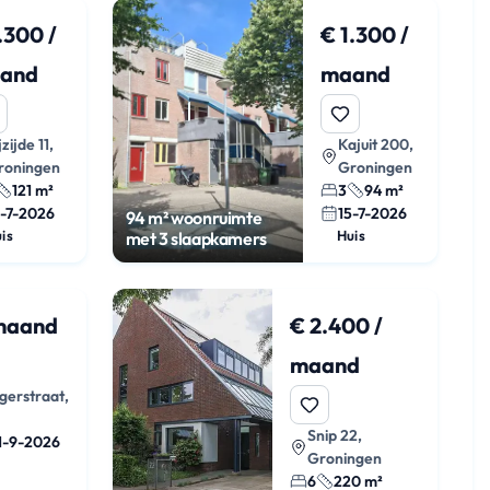
.300 /
€ 1.300 /
and
maand
jzijde 11,
Kajuit 200,
roningen
Groningen
121 m²
3
94 m²
5-7-2026
15-7-2026
94 m² woonruimte
is
Huis
met 3 slaapkamers
 maand
€ 2.400 /
maand
erstraat,
Snip 22,
1-9-2026
Groningen
6
220 m²