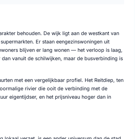
rakter behouden. De wijk ligt aan de westkant van
n supermarkten. Er staan eengezinswoningen uit
ewoners blijven er lang wonen — het verloop is laag,
r dan vanuit de schilwijken, maar de busverbinding is
ten met een vergelijkbaar profiel. Het Reitdiep, ten
ormalige rivier die ooit de verbinding met de
ur eigentijdser, en het prijsniveau hoger dan in
lokaal verzet, is een ander universum dan de stad.