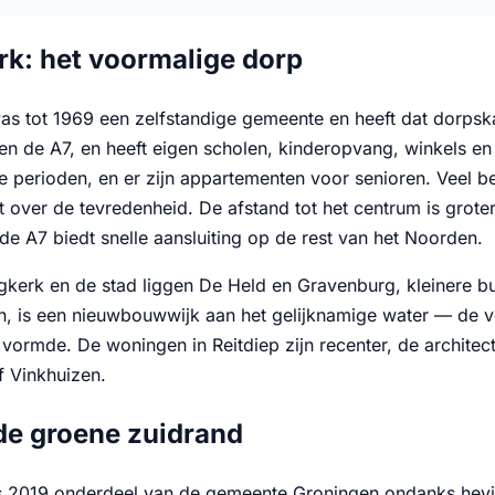
k: het voormalige dorp
s tot 1969 een zelfstandige gemeente en heeft dat dorpska
gen de A7, en heeft eigen scholen, kinderopvang, winkels e
e perioden, en er zijn appartementen voor senioren. Veel b
t over de tevredenheid. De afstand tot het centrum is grote
de A7 biedt snelle aansluiting op de rest van het Noorden.
kerk en de stad liggen De Held en Gravenburg, kleinere buur
, is een nieuwbouwwijk aan het gelijknamige water — de vo
rmde. De woningen in Reitdiep zijn recenter, de architectu
 Vinkhuizen.
de groene zuidrand
s 2019 onderdeel van de gemeente Groningen ondanks hevig 