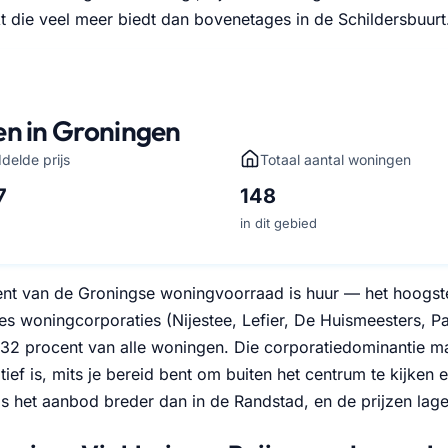
 die veel meer biedt dan bovenetages in de Schildersbuurt
en in Groningen
delde prijs
Totaal aantal woningen
7
148
in dit gebied
ent van de Groningse woningvoorraad is huur — het hoogst
es woningcorporaties (Nijestee, Lefier, De Huismeesters,
32 procent van alle woningen. Die corporatiedominantie ma
atief is, mits je bereid bent om buiten het centrum te kijke
 is het aanbod breder dan in de Randstad, en de prijzen lage