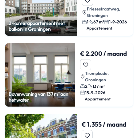
Friesestraatweg,
Groningen
1
67 m²
1-9-2026
2-kamerappartement met
Appartement
balkon in Groningen
€ 2.200 / maand
Trompkade,
Groningen
2
137 m²
15-9-2026
Bovenwoning van 137 m² aan
Appartement
het water
€ 1.355 / maand