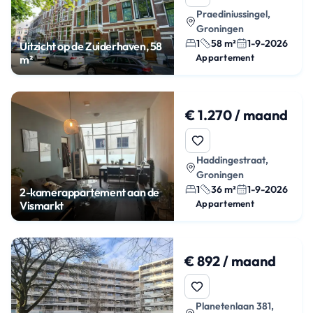
Praediniussingel,
Groningen
1
58 m²
1-9-2026
Uitzicht op de Zuiderhaven, 58
Appartement
m²
€ 1.270 / maand
Haddingestraat,
Groningen
1
36 m²
1-9-2026
2-kamerappartement aan de
Appartement
Vismarkt
€ 892 / maand
Planetenlaan 381,