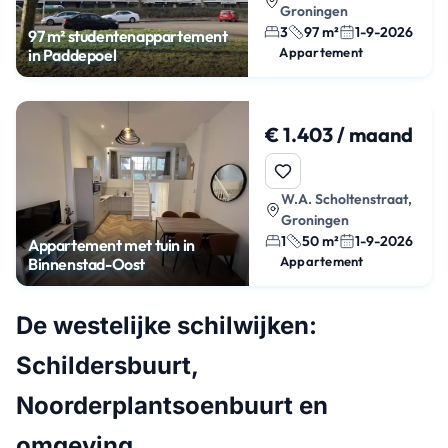
Groningen
3
97 m²
1-9-2026
97 m² studentenappartement
Appartement
in Paddepoel
€ 1.403 / maand
W.A. Scholtenstraat,
Groningen
1
50 m²
1-9-2026
Appartement met tuin in
Appartement
Binnenstad-Oost
De westelijke schilwijken:
Schildersbuurt,
Noorderplantsoenbuurt en
omgeving