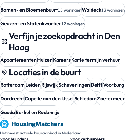
Bomen- en Bloemenbuurt
Waldeck
15 woningen
13 woningen
Geuzen- en Statenkwartier
12 woningen
Verfijn je zoekopdracht in Den
Haag
Appartementen
Huizen
Kamers
Korte termijn verhuur
Locaties in de buurt
Rotterdam
Leiden
Rijswijk
Scheveningen
Delft
Voorburg
Dordrecht
Capelle aan den IJssel
Schiedam
Zoetermeer
Gouda
Berkel en Rodenrijs
Het meest actuele huuraanbod in Nederland.
Voor huurders
Voor verhuurders