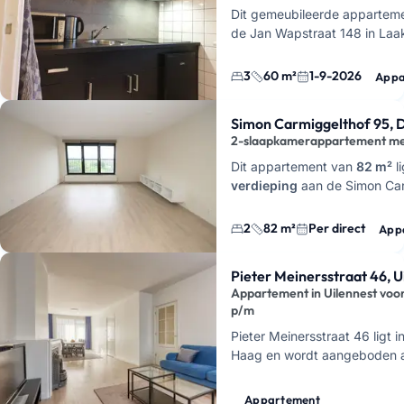
Dit gemeubileerde apparteme
de Jan Wapstraat 148 in Laa
Haag. Je krijgt hier 3 slaapk
keuken,…
3
60 m²
1-9-2026
Appa
Simon Carmiggelthof 95, 
2-slaapkamerappartement met
Dit appartement van
82 m²
l
verdieping
aan de Simon Car
Leidschenveen, Den Haag
. 
slaapkamers
, een woonkam
2
82 m²
Per direct
App
Pieter Meinersstraat 46, U
Appartement in Uilennest vo
p/m
Pieter Meinersstraat 46 ligt i
Haag en wordt aangeboden a
huurappartement
voor
€230
Zoek je een huurwoning in 
Appartement