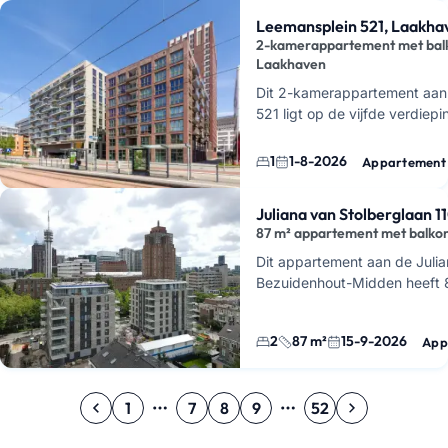
Leemansplein 521, Laakha
2-kamerappartement met balk
Laakhaven
Dit 2-kamerappartement aan
521 ligt op de vijfde verdiep
Oost, Den Haag, en heeft een
woont hier met…
1
1-8-2026
Appartement
Juliana van Stolberglaan 
87 m² appartement met balko
Dit appartement aan de Julia
Bezuidenhout-Midden heeft 8
verdieping van een gebouw me
2
87 m²
15-9-2026
App
1
7
8
9
52