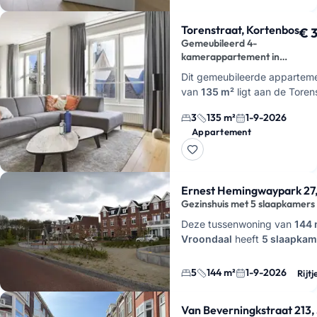
Torenstraat, Kortenbos
€ 
Gemeubileerd 4-
kamerappartement in
Kortenbos
Dit gemeubileerde appartem
van
135 m²
ligt aan de Toren
in
Kortenbos, Den Haag
en h
3
135 m²
1-9-2026
slaapkamers
,
2 badkamers
Appartement
energielabel
A
. Je woon…
Ernest Hemingwaypark 27,
Gezinshuis met 5 slaapkamers
Deze tussenwoning van
144 
Vroondaal
heeft
5 slaapkam
een eigen parkeerplek. Ha…
5
144 m²
1-9-2026
Rijtj
Van Beverningkstraat 213,