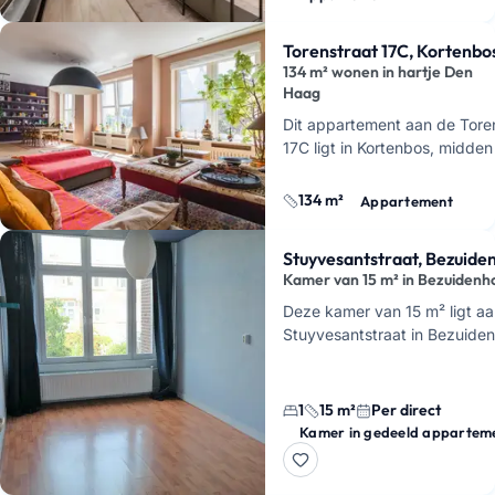
Torenstraat 17C, Kortenbo
134 m² wonen in hartje Den
Haag
Dit appartement aan de Tore
17C ligt in Kortenbos, midden
Haag, en heeft een woonopp
van 134 m². Dat merk je mete
134 m²
Appartement
krijgt h…
Stuyvesantstraat, Bezuide
Kamer van 15 m² in Bezuidenh
Deze kamer van 15 m² ligt a
Stuyvesantstraat in Bezuide
Haag. Je huurt hier een ong
in een gedeeld appartement
1
15 m²
Per direct
Kamer in gedeeld appartem