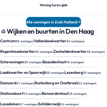
Woning huren gids
Alle woningen in Zuid-Holland
Wijken en buurten in Den Haag
Centrum
Valkenboskwartier
88 woningen
56 woningen
Regentessekwartier
Zeeheldenkwartier
50 woningen
48 woningen
Scheveningen
Bezuidenhout
39 woningen
38 woningen
Laakkwartier en Spoorwijk
Leyenburg
38 woningen
30 woningen
Duinoord
Rustenburg en Oostbroek
27 woningen
22 woningen
Stationsbuurt
Benoordenhout
19 woningen
18 woningen
Loosduinen
Schilderswijk
17 woningen
16 woningen