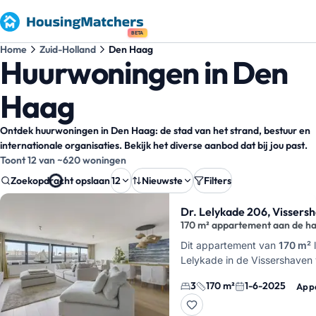
BETA
Home
Zuid-Holland
Den Haag
Huurwoningen in Den
Haag
Ontdek huurwoningen in Den Haag: de stad van het strand, bestuur en
internationale organisaties. Bekijk het diverse aanbod dat bij jou past.
Toont 12 van ~620 woningen
Zoekopdracht opslaan
12
Nieuwste
Filters
Zoekresultaten
Dr. Lelykade 206, Vissers
170 m² appartement aan de h
Dit appartement van
170 m²
l
Lelykade in de Vissershaven
Scheveningen. Je hebt hier
d
3
170 m²
1-6-2025
App
slaapkamers
, een tuin, een 
twee …