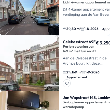
Licht 4-kamer appartement m
Dit 4-kamer appartement van
verdieping aan de Van Bevern
Statenkwartier in Den Haag. J
2
80 m²
1-8-2026
Appa
Celebesstraat 49E
€ 3.25
Parterrewoning van
169 m² met tuin en lift
Aan de Celebesstraat in de
Archipelbuurt ligt deze
parterrewoning van 169 m²
2
169 m²
1-9-2026
met een eigen tuin, balkon e
Appartement
inpandige lift. Je woont hier
gelijkvloers,…
Jan Wapstraat 148, Laakk
3-slaapkamer appartement m
warmtepomp