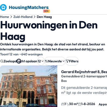
BETA
Home
Zuid-Holland
Den Haag
Huurwoningen in Den
Haag
Ontdek huurwoningen in Den Haag: de stad van het strand, bestuur en
internationale organisaties. Bekijk het diverse aanbod dat bij jou past.
Toont 12 van ~640 woningen
Zoekopdracht opslaan
12
Nieuwste
Filters
Zoekresultaten
Gerard Reijnststraat 8, B
Gemeubileerd 2-kamerappart
Bos
Dit gemeubileerde 2-kamera
m² ligt op de eerste verdiep
Oost, vlak naast het Haagse 
compact…
1
30 m²
1-8-2026
Appa