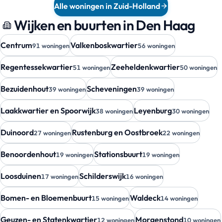
Alle woningen in Zuid-Holland
Wijken en buurten in Den Haag
Centrum
Valkenboskwartier
91 woningen
56 woningen
Regentessekwartier
Zeeheldenkwartier
51 woningen
50 woningen
Bezuidenhout
Scheveningen
39 woningen
39 woningen
Laakkwartier en Spoorwijk
Leyenburg
38 woningen
30 woningen
Duinoord
Rustenburg en Oostbroek
27 woningen
22 woningen
Benoordenhout
Stationsbuurt
19 woningen
19 woningen
Loosduinen
Schilderswijk
17 woningen
16 woningen
Bomen- en Bloemenbuurt
Waldeck
15 woningen
14 woningen
Geuzen- en Statenkwartier
Morgenstond
12 woningen
10 woningen