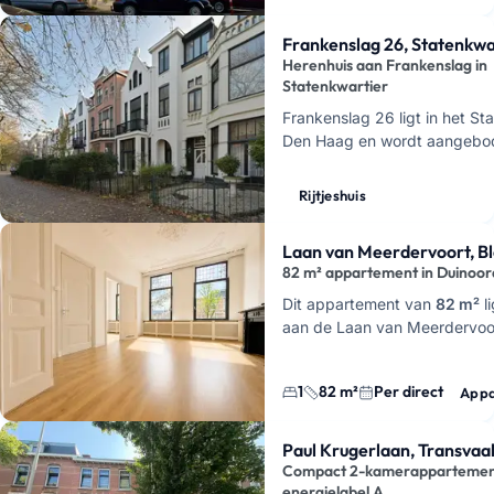
Frankenslag 26, Statenkwa
Herenhuis aan Frankenslag in
Statenkwartier
Frankenslag 26 ligt in het Sta
Den Haag en wordt aangebod
huurwoning voor de lange t
gaat om een
townhouse
, of
Rijtjeshuis
Laan van Meerdervoort, 
82 m² appartement in Duinoor
Dit appartement van
82 m²
l
aan de Laan van Meerdervoort
in Den Haag. Je woont hier r
1
82 m²
Per direct
Appa
Paul Krugerlaan, Transvaa
Compact 2-kamerappartemen
energielabel A