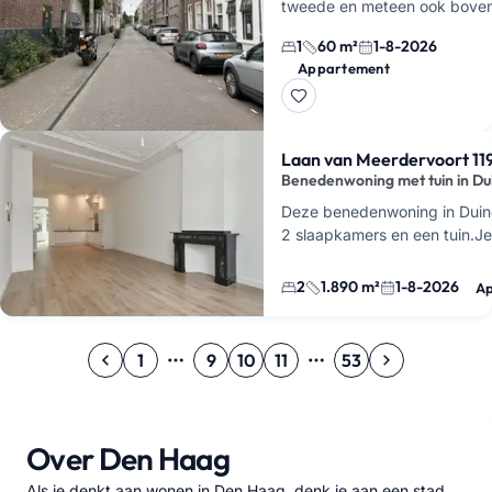
tweede en meteen ook bove
verdieping in de Nieuwe Mols
1
60 m²
1-8-2026
midden in het centrum van D
Appartement
Haag. Je woont hie…
Laan van Meerdervoort 119
Benedenwoning met tuin in Du
Deze benedenwoning in Duin
2 slaapkamers en een tuin.
Je
augustus 2026 voor € 2.595
energielabel …
2
1.890 m²
1-8-2026
A
1
9
10
11
53
Over Den Haag
Als je denkt aan wonen in Den Haag, denk je aan een stad