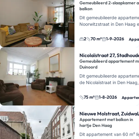
Gemeubileerd 2-slaapkamer 
balkon
Dit gemeubileerde apparteme
Noorwitzstraat in Den Haag 
september 2026
voor een p
2
70 m²
1-9-2026
Appa
Nicolaïstraat 27, Stadhou
Gemeubileerd appartement met
Duinoord
Dit gemeubileerde apparteme
de Nicolaïstraat in Den Haag,
Stadhoudersplantsoen en Duin
…
75 m²
1-8-2026
Apparte
Nieuwe Molstraat, Zuidwal
Appartement met balkon in
hartje Den Haag
Dit appartement van 60 m² li