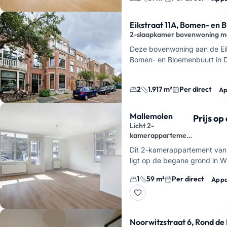
Eikstraat 11A, Bomen- en 
2-slaapkamer bovenwoning me
Deze bovenwoning aan de Eiks
Bomen- en Bloemenbuurt in 
kamers, waarvan 2 slaapkam
woonoppervlakt…
2
1.917 m²
Per direct
Ap
Mallemolen
Prijs o
Licht 2-
kamerappartement
met terras
Dit 2-kamerappartement van 
ligt op de begane grond in W
en heeft een eigen terras. Do
1
59 m²
Per direct
Appa
hoekligging en de grote ram
Noorwitzstraat 6, Rond de