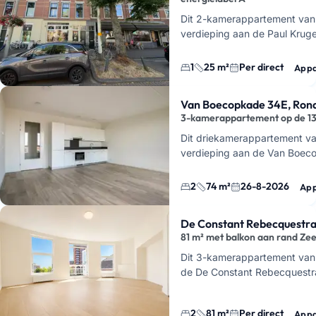
Dit 2-kamerappartement van 
verdieping aan de Paul Kruge
Transvaalkwartier-Noord, Den
aparte sla…
1
25 m²
Per direct
Appa
Van Boecopkade 34E, Rond
3-kamerappartement op de 13
Dit driekamerappartement van
verdieping aan de Van Boec
Energiecentrale, Den Haag. 
2
74 m²
26-8-2026
App
De Constant Rebecquestra
81 m² met balkon aan rand Ze
Dit 3-kamerappartement va
de De Constant Rebecquestra
slaapkamers
, een woonkam
2
81 m²
Per direct
Appa