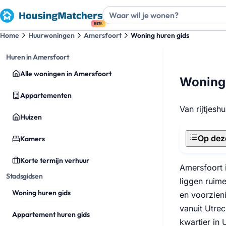
BETA
Home
Huurwoningen
Amersfoort
Woning huren gids
Huren in Amersfoort
Alle woningen in Amersfoort
Woning 
Appartementen
Van rijtjeshu
Huizen
Op dez
Kamers
Korte termijn verhuur
Amersfoort 
Stadsgidsen
liggen ruim
Woning huren gids
en voorzien
vanuit Utrec
Appartement huren gids
kwartier in