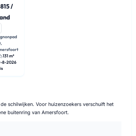
.815 /
and
ignonpad
,
mersfoort
131 m²
9-8-2026
is
e schilwijken. Voor huizenzoekers verschuift het
ne buitenring van Amersfoort.