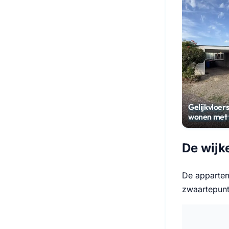
Gelijkvloer
wonen met t
Schuilenbu
De wijk
De appartem
zwaartepunt