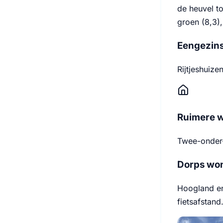
de heuvel t
groen (8,3),
Eengezin
Rijtjeshuiz
Ruimere 
Twee-onder-
Dorps wo
Hoogland en
fietsafstand