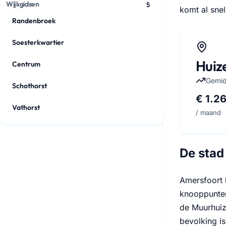
Wijkgidsen
5
komt al snel
Randenbroek
Soesterkwartier
Huiz
Centrum
Gemid
Schothorst
€ 1.2
Vathorst
/ maand
De stad 
Amersfoort l
knooppunten
de Muurhuize
bevolking i