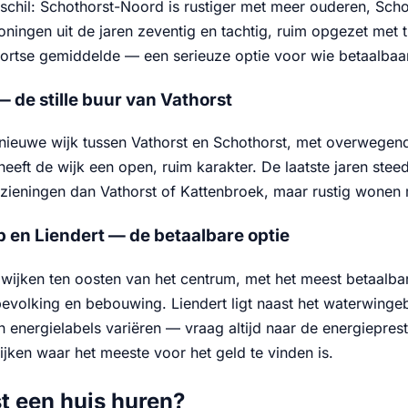
rschil: Schothorst-Noord is rustiger met meer ouderen, Scho
ingen uit de jaren zeventig en tachtig, ruim opgezet met t
ortse gemiddelde — een serieuze optie voor wie betaalbaarhe
— de stille buur van Vathorst
f nieuwe wijk tussen Vathorst en Schothorst, met overwege
eeft de wijk een open, ruim karakter. De laatste jaren ste
zieningen dan Vathorst of Kattenbroek, maar rustig wonen m
 en Liendert — de betaalbare optie
wijken ten oosten van het centrum, met het meest betaalb
bevolking en bebouwing. Liendert ligt naast het waterwinge
n energielabels variëren — vraag altijd naar de energieprest
wijken waar het meeste voor het geld te vinden is.
t een huis huren?