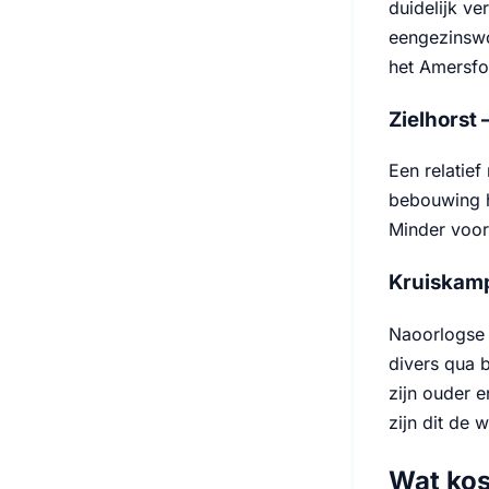
duidelijk ve
eengezinswon
het Amersfo
Zielhorst 
Een relatie
bebouwing h
Minder voor
Kruiskamp
Naoorlogse 
divers qua 
zijn ouder e
zijn dit de 
Wat kos