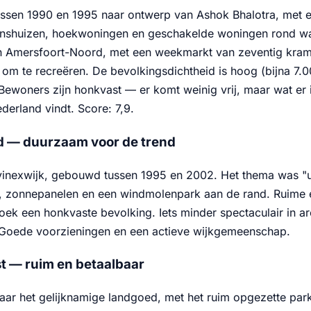
sen 1990 en 1995 naar ontwerp van Ashok Bhalotra, met elke
nshuizen, hoekwoningen en geschakelde woningen rond wate
n Amersfoort-Noord, met een weekmarkt van zeventig kram
e om te recreëren. De bevolkingsdichtheid is hoog (bijna 7
 Bewoners zijn honkvast — er komt weinig vrij, maar wat er
derland vindt. Score: 7,9.
 — duurzaam voor de trend
inexwijk, gebouwd tussen 1995 en 2002. Het thema was "u
 zonnepanelen en een windmolenpark aan de rand. Ruime 
roek een honkvaste bevolking. Iets minder spectaculair in 
 Goede voorzieningen en een actieve wijkgemeenschap.
t — ruim en betaalbaar
ar het gelijknamige landgoed, met het ruim opgezette par