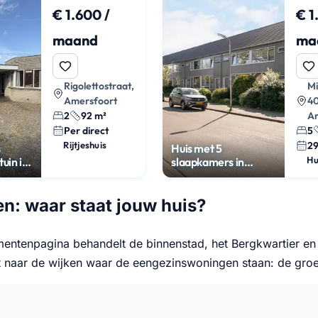
€ 1.600 /
€ 1
maand
ma
Rigolettostraat,
M
Amersfoort
40
2
92 m²
A
Per direct
5
Rijtjeshuis
2
s
Huis met 5
Hu
uin in
slaapkamers in
rg
Schuilenburg
en: waar staat jouw huis?
entenpagina behandelt de binnenstad, het Bergkwartier en d
 naar de wijken waar de eengezinswoningen staan: de groe