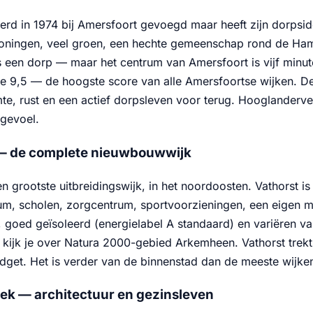
rd in 1974 bij Amersfoort gevoegd maar heeft zijn dorpside
ningen, veel groen, een hechte gemeenschap rond de Hams
ls een dorp — maar het centrum van Amersfoort is vijf min
jke 9,5 — de hoogste score van alle Amersfoortse wijken. D
imte, rust en een actief dorpsleven voor terug. Hooglanderve
gevoel.
— de complete nieuwbouwwijk
n grootste uitbreidingswijk, in het noordoosten. Vathorst 
um, scholen, zorgcentrum, sportvoorzieningen, een eigen m
, goed geïsoleerd (energielabel A standaard) en variëren v
 kijk je over Natura 2000-gebied Arkemheen. Vathorst trekt
dget. Het is verder van de binnenstad dan de meeste wijke
ek — architectuur en gezinsleven