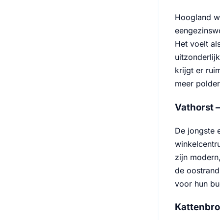
Hoogland we
eengezinswo
Het voelt a
uitzonderli
krijgt er ru
meer polder
Vathorst 
De jongste e
winkelcentr
zijn modern
de oostrand
voor hun bu
Kattenbro