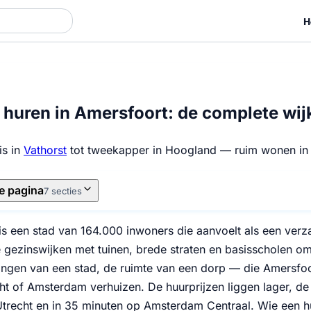
H
huren in Amersfoort: de complete wij
is in
Vathorst
tot tweekapper in Hoogland — ruim wonen in 
e pagina
7 secties
is een stad van 164.000 inwoners die aanvoelt als een ver
e gezinswijken met tuinen, brede straten en basisscholen om
ingen van een stad, de ruimte van een dorp — die Amersfoor
ht of Amsterdam verhuizen. De huurprijzen liggen lager, de w
 Utrecht en in 35 minuten op Amsterdam Centraal. Wie een h