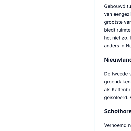
Gebouwd tus
van eengezi
grootste va
biedt ruimt
het niet zo.
anders in Ne
Nieuwland
De tweede v
groendaken,
als Kattenb
geïsoleerd.
Schothors
Vernoemd na