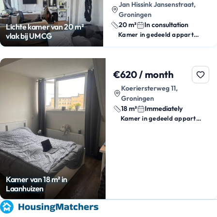
Jan Hissink Jansenstraat,
Groningen
20 m²
In consultation
Lichte kamer van 20 m²
Kamer in gedeeld appartement
vlak bij UMCG
€620 / month
Koeriersterweg 11,
Groningen
18 m²
Immediately
Kamer in gedeeld appartement
Kamer van 18 m² in
Laanhuizen