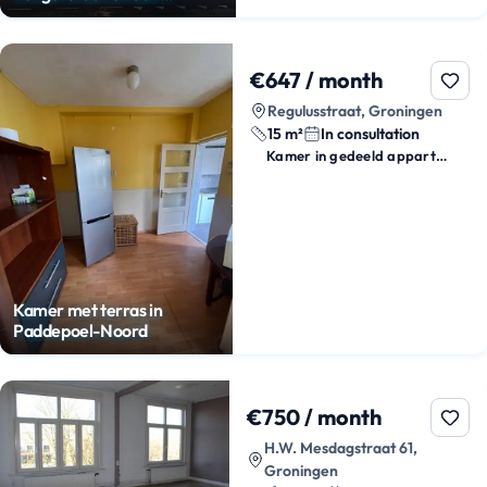
Hereweg
€647 / month
Regulusstraat, Groningen
15 m²
In consultation
Kamer in gedeeld appartement
Kamer met terras in
Paddepoel-Noord
€750 / month
H.W. Mesdagstraat 61,
Groningen