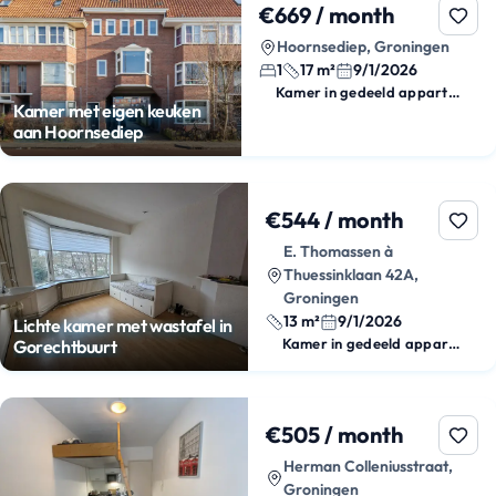
€669 / month
Hoornsediep, Groningen
1
17 m²
9/1/2026
Kamer in gedeeld appartement
Kamer met eigen keuken
aan Hoornsediep
€544 / month
E. Thomassen à
Thuessinklaan 42A,
Groningen
13 m²
9/1/2026
Lichte kamer met wastafel in
Kamer in gedeeld appartement
Gorechtbuurt
€505 / month
Herman Colleniusstraat,
Groningen