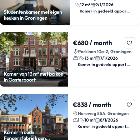
12 m²
9/1/2026
Kamer in gedeeld appartement
Studentenkamer met eigen
keuken in Groningen
€680 / month
Parklaan 10a-2, Groningen
1
13 m²
7/1/2026
Kamer in gedeeld appartement
Kamer van 13 m² met balkon
in Oosterpoort
€838 / month
Hereweg 85A, Groningen
1
10 m²
8/1/2026
Kamer in gedeeld appartement
Kamer in oude
Fongersfabriek aan