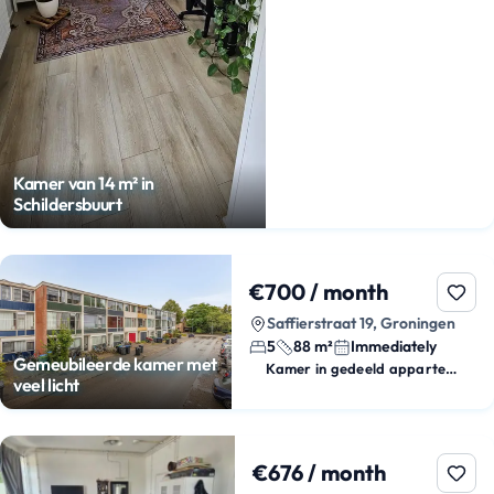
Kamer van 14 m² in
Schildersbuurt
€700 / month
Saffierstraat 19, Groningen
5
88 m²
Immediately
Gemeubileerde kamer met
Kamer in gedeeld appartement
veel licht
€676 / month