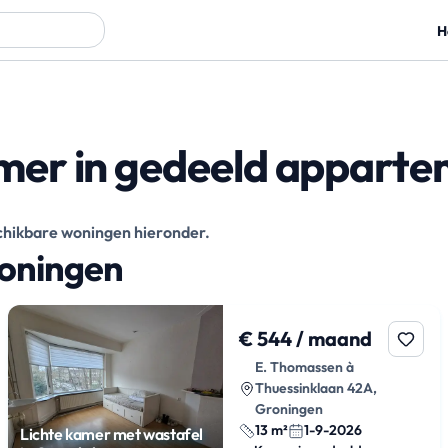
H
er in gedeeld apparte
eschikbare woningen hieronder.
woningen
€ 544 / maand
E. Thomassen à
Thuessinklaan 42A,
Groningen
13 m²
1-9-2026
Lichte kamer met wastafel