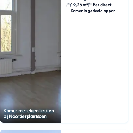
1
26 m²
Per direct
Kamer in gedeeld appartement
Kamer met eigen keuken
bij Noorderplantsoen