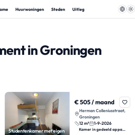
ome
Huurwoningen
Steden
Uitleg
ment in Groningen
€ 505 / maand
Herman Colleniusstraat,
Groningen
12 m²
1-9-2026
Kamer in gedeeld appartement
Studentenkamer met eigen