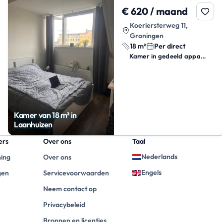
€ 620 / maand
Koeriersterweg 11,
Groningen
18 m²
Per direct
Kamer in gedeeld appartement
Kamer van 18 m² in
Laanhuizen
ers
Over ons
Taal
Nederlands
ning
Over ons
Engels
gen
Servicevoorwaarden
Neem contact op
Privacybeleid
Bronnen en licenties