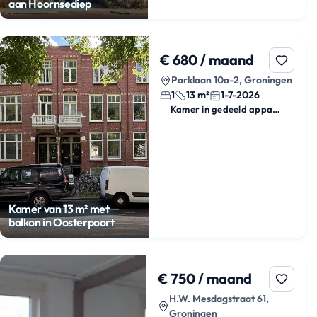
aan Hoornsediep
€ 680 / maand
Parklaan 10a-2, Groningen
1
13 m²
1-7-2026
Kamer in gedeeld appartement
Kamer van 13 m² met
balkon in Oosterpoort
€ 750 / maand
H.W. Mesdagstraat 61,
Groningen