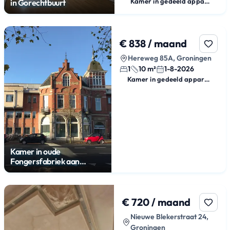
Kamer in gedeeld appartement
in Gorechtbuurt
€ 838 / maand
Hereweg 85A, Groningen
1
10 m²
1-8-2026
Kamer in gedeeld appartement
Kamer in oude
Fongersfabriek aan
Hereweg
€ 720 / maand
Nieuwe Blekerstraat 24,
Groningen