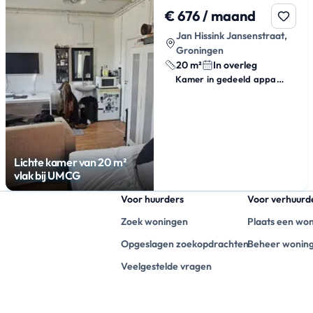
€ 676 / maand
Jan Hissink Jansenstraat,
Groningen
20 m²
In overleg
Kamer in gedeeld appartement
Lichte kamer van 20 m²
vlak bij UMCG
Voor huurders
Voor verhuurd
Zoek woningen
Plaats een wo
Opgeslagen zoekopdrachten
Beheer wonin
Veelgestelde vragen