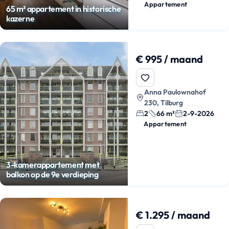
Appartement
65 m² appartement in historische
kazerne
€ 995 / maand
Anna Paulownahof
230, Tilburg
2
66 m²
2-9-2026
Appartement
3-kamerappartement met
balkon op de 9e verdieping
€ 1.295 / maand