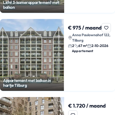
Licht 3-kamerappartement met
balkon
€ 975 / maand
Anna Paulownahof 122,
Tilburg
2
67 m²
2-10-2026
Appartement
Appartement met balkon in
hartje Tilburg
€ 1.720 / maand