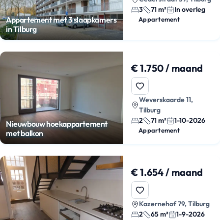
3
71 m²
In overleg
Appartement met 3 slaapkamers
Appartement
in Tilburg
€ 1.750 / maand
Weverskaarde 11,
Tilburg
2
71 m²
1-10-2026
Nieuwbouw hoekappartement
Appartement
met balkon
€ 1.654 / maand
Kazernehof 79, Tilburg
2
65 m²
1-9-2026