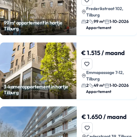
Frederikstraat 102,
Tilburg
2
99 m²
1-10-2026
99 m² appartement in hartje
Appartement
Tilburg
€ 1.515 / maand
Emmapassage 7-12,
Tilburg
2
49 m²
1-10-2026
3-kamerappartement in hartje
Appartement
Tilburg
€ 1.650 / maand
Cederstraat 39, Tilburg