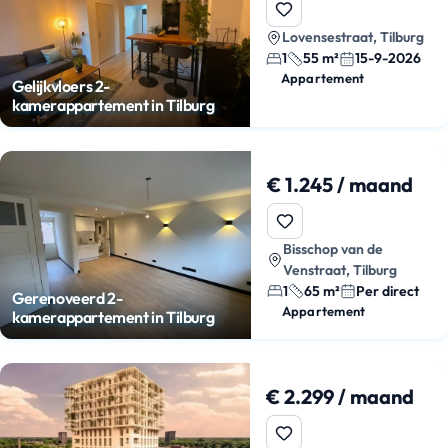
Lovensestraat, Tilburg
1
55 m²
15-9-2026
Appartement
Gelijkvloers 2-
kamerappartement in Tilburg
€ 1.245 / maand
Bisschop van de
Venstraat, Tilburg
1
65 m²
Per direct
Gerenoveerd 2-
Appartement
kamerappartement in Tilburg
€ 2.299 / maand