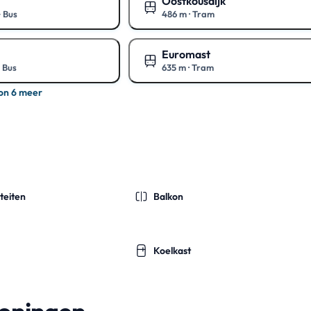
Oostkousdijk
+ Bus
486 m
·
Tram
rt
Toon op de kaart
Euromast
+ Bus
635 m
·
Tram
rt
Toon op de kaart
on 6 meer
teiten
Balkon
Koelkast