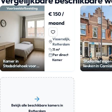
Vergelijkbare beschikbare 
Voorbeeldafbeelding
€ 150 /
maand
Vissersdijk,
Rotterdam
11 m²
Per direct
Kamer
Kamer in
Studio met eigen
Stadsdriehoek voor
keuken in Carnis
€150 p/m
Bekijk alle beschikbare kamers in
Rotterdam