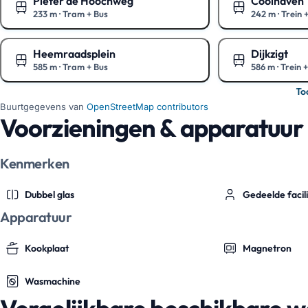
Pieter de Hoochweg
Coolhaven
233 m
·
Tram + Bus
242 m
·
Trein 
Toon op de kaart
Toon op de kaa
Heemraadsplein
Dijkzigt
585 m
·
Tram + Bus
586 m
·
Trein 
Toon op de kaart
Toon op de kaa
To
Buurtgegevens van
OpenStreetMap contributors
Voorzieningen & apparatuur
Kenmerken
Dubbel glas
Gedeelde facili
Apparatuur
Kookplaat
Magnetron
Wasmachine