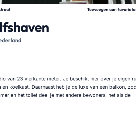
Toevoegen aan favoriete
traat
elfshaven
Nederland
io van 23 vierkante meter. Je beschikt hier over je eigen r
 en koelkast. Daarnaast heb je de luxe van een balkon, zod
er en het toilet deel je met andere bewoners, net als de
schikbaar voor een student die op dit moment
niet
staat
contract van maximaal twee jaar. De kame…