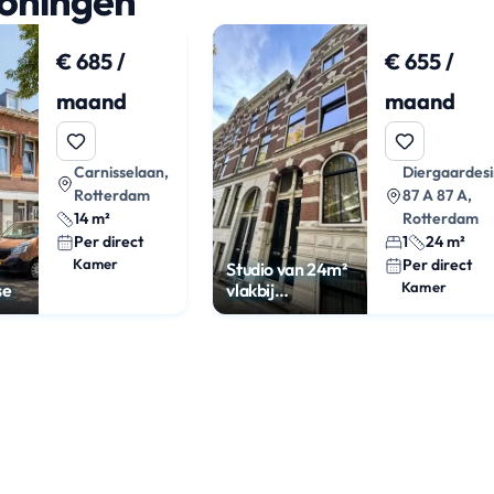
woningen
€ 685 /
€ 655 /
maand
maand
Carnisselaan,
Diergaardesi
Rotterdam
87 A 87 A,
14 m²
Rotterdam
Per direct
1
24 m²
Kamer
Per direct
Studio van 24m²
Kamer
se
vlakbij
Rotterdam
Centraal