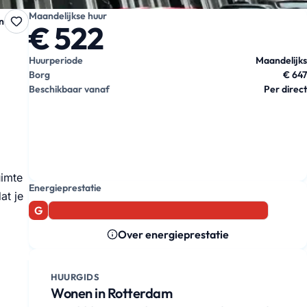
Maandelijkse huur
n
€ 522
Huurperiode
Maandelijks
Borg
€ 647
Beschikbaar vanaf
Per direct
uimte
Energieprestatie
at je
G
Over energieprestatie
HUURGIDS
Wonen in Rotterdam