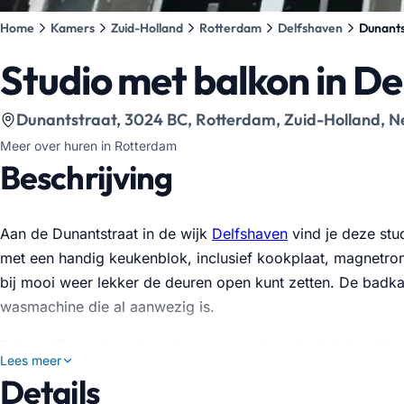
Home
Kamers
Zuid-Holland
Rotterdam
Delfshaven
Dunants
Studio met balkon in D
Bekijk locatie op kaart
:
Dunantstraat, 3024 BC, Rotterdam, Zuid-Holland, 
Meer over huren in Rotterdam
Beschrijving
Aan de Dunantstraat in de wijk
Delfshaven
vind je deze stud
met een handig keukenblok, inclusief kookplaat, magnetron
bij mooi weer lekker de deuren open kunt zetten. De badkam
wasmachine die al aanwezig is.
Belangrijk om te weten:
deze woonruimte is uitsluitend be
Lees meer
ingeschreven in Rotterdam. Het gaat om een tijdelijk huur
Details