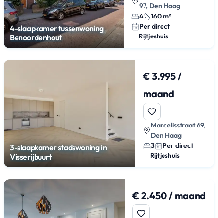
97, Den Haag
4
160 m²
Per direct
4-slaapkamer tussenwoning
Rijtjeshuis
Benoordenhout
€ 3.995 /
maand
Marcelisstraat 69,
Den Haag
3
Per direct
3-slaapkamer stadswoning in
Rijtjeshuis
Visserijbuurt
€ 2.450 / maand