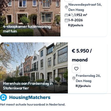
Nieuwediepstraat 56,
Den Haag
4
1.952 m²
1-9-2026
Rijtjeshuis
4-slaapkamer tussenwoning
met tuin
€ 5.950 /
maand
Frankenslag 26,
Den Haag
Herenhuis aan Frankenslag in
Rijtjeshuis
Statenkwartier
Het meest actuele huuraanbod in Nederland.