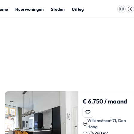
ome
Huurwoningen
Steden
Uitleg
€ 6.750 / maand
Willemstraat 71, Den
Haag
5
260 m²