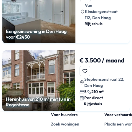
Van
Kinsbergenstraat
112, Den Haag
Rijtjeshuis
Eengezinswoning in Den Haag
voor €2450
€ 3.500 / maand
Stephensonstraat 22,
Den Haag
5
210 m²
Per direct
Herenhuis van 210 m² met tuin in
Rijtjeshuis
Regentesse
Voor huurders
Voor verhuurd
Zoek woningen
Plaats een wo