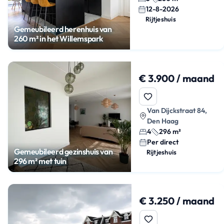
12-8-2026
Rijtjeshuis
Gemeubileerd herenhuis van
260 m² in het Willemspark
€ 3.900 / maand
Van Dijckstraat 84,
Den Haag
4
296 m²
Per direct
Gemeubileerd gezinshuis van
Rijtjeshuis
296 m² met tuin
€ 3.250 / maand