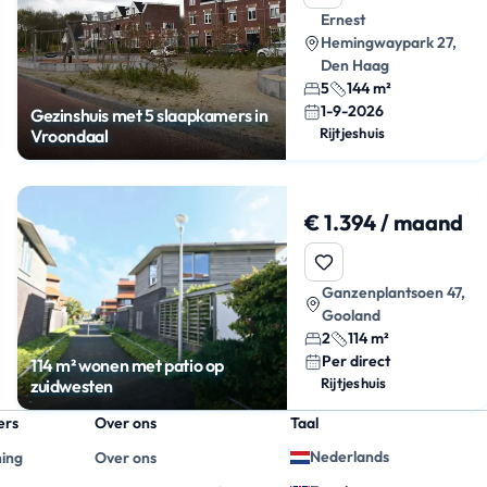
Ernest
Hemingwaypark 27,
Den Haag
5
144 m²
1-9-2026
Gezinshuis met 5 slaapkamers in
Rijtjeshuis
Vroondaal
€ 1.394 / maand
Ganzenplantsoen 47,
Gooland
2
114 m²
Per direct
114 m² wonen met patio op
Rijtjeshuis
zuidwesten
ers
Over ons
Taal
Nederlands
ning
Over ons