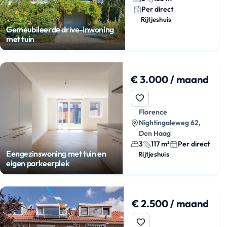
Per direct
Rijtjeshuis
Gemeubileerde drive-inwoning
met tuin
€ 3.000 / maand
Florence
Nightingaleweg 62,
Den Haag
3
117 m²
Per direct
Eengezinswoning met tuin en
Rijtjeshuis
eigen parkeerplek
€ 2.500 / maand