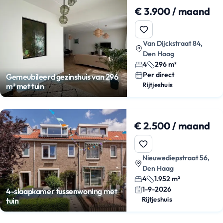
€ 3.900 / maand
Van Dijckstraat 84,
Den Haag
4
296 m²
Per direct
Gemeubileerd gezinshuis van 296
Rijtjeshuis
m² met tuin
€ 2.500 / maand
Nieuwediepstraat 56,
Den Haag
4
1.952 m²
1-9-2026
4-slaapkamer tussenwoning met
Rijtjeshuis
tuin