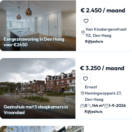
€ 2.450 / maand
Van Kinsbergenstraat
112, Den Haag
Eengezinswoning in Den Haag
Rijtjeshuis
voor €2450
€ 3.250 / maand
Ernest
Hemingwaypark 27,
Den Haag
5
144 m²
1-9-2026
Gezinshuis met 5 slaapkamers in
Rijtjeshuis
Vroondaal