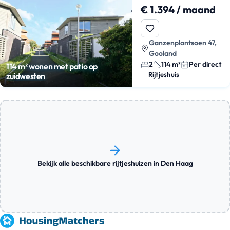
€ 1.394 / maand
Ganzenplantsoen 47,
Gooland
2
114 m²
Per direct
114 m² wonen met patio op
Rijtjeshuis
zuidwesten
Bekijk alle beschikbare rijtjeshuizen in Den Haag