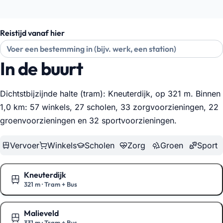
Reistijd vanaf hier
In de buurt
Dichtstbijzijnde halte (tram): Kneuterdijk, op 321 m. Binnen
1,0 km: 57 winkels, 27 scholen, 33 zorgvoorzieningen, 22
groenvoorzieningen en 32 sportvoorzieningen
.
Vervoer
Winkels
Scholen
Zorg
Groen
Sport
Kneuterdijk
321 m
·
Tram + Bus
Toon op de kaart
Malieveld
331 m
·
Tram + Bus