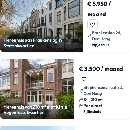
€ 5.950 /
maand
Frankenslag 26,
Den Haag
Herenhuis aan Frankenslag in
Rijtjeshuis
Statenkwartier
€ 3.500 / maand
Stephensonstraat 22,
Den Haag
5
210 m²
Per direct
Herenhuis van 210 m² met tuin in
Rijtjeshuis
Regentessekwartier