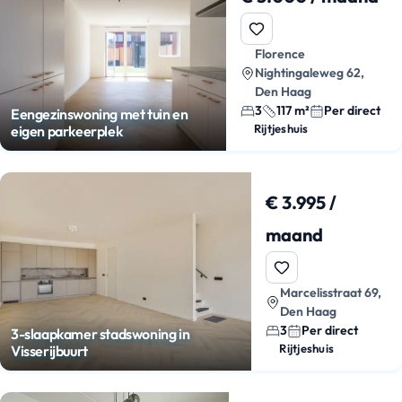
Florence
Nightingaleweg 62,
Den Haag
3
117 m²
Per direct
Eengezinswoning met tuin en
Rijtjeshuis
eigen parkeerplek
€ 3.995 /
maand
Marcelisstraat 69,
Den Haag
3
Per direct
3-slaapkamer stadswoning in
Rijtjeshuis
Visserijbuurt