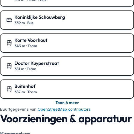
Toon op de kaart
Koninklijke Schouwburg
339 m
·
Bus
Toon op de kaart
Korte Voorhout
343 m
·
Tram
Toon op de kaart
Doctor Kuyperstraat
381 m
·
Tram
Toon op de kaart
Buitenhof
387 m
·
Tram
Toon op de kaart
Toon 6 meer
Buurtgegevens van
OpenStreetMap contributors
Voorzieningen & apparatuur
Kenmerken