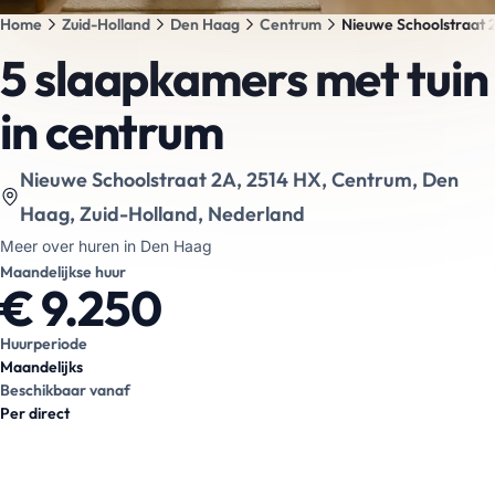
Home
Zuid-Holland
Den Haag
Centrum
Nieuwe Schoolstraat 
Geen foto's beschikbaar
5 slaapkamers met tuin
Neem contact op voor meer informatie over deze woning.
in centrum
Bekijk locatie op kaart
:
Nieuwe Schoolstraat 2A, 2514 HX, Centrum, Den
Haag, Zuid-Holland, Nederland
Meer over huren in Den Haag
Maandelijkse huur
€ 9.250
Huurperiode
Maandelijks
Beschikbaar vanaf
Per direct