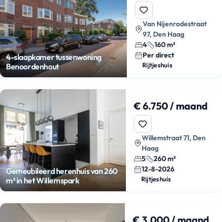
Van Nijenrodestraat
97, Den Haag
4
160 m²
Per direct
4-slaapkamer tussenwoning
Rijtjeshuis
Benoordenhout
€ 6.750 / maand
Willemstraat 71, Den
Haag
5
260 m²
12-8-2026
Gemeubileerd herenhuis van 260
Rijtjeshuis
m² in het Willemspark
€ 3.000 / maand