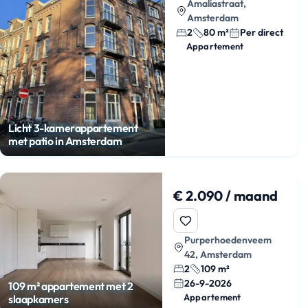
Amaliastraat,
Amsterdam
2
80 m²
Per direct
Appartement
Licht 3-kamerappartement
met patio in Amsterdam
€ 2.090 / maand
Purperhoedenveem
42, Amsterdam
2
109 m²
26-9-2026
109 m² appartement met 2
Appartement
slaapkamers