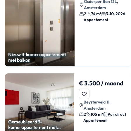
Osdorper Ban 13L,
Amsterdam
2
74 m²
3-10-2026
Appartement
Nieuw 3-kamerappartement
met balkon
€ 3.500 / maand
Beysterveld 11,
Amsterdam
2
105 m²
Per direct
Appartement
Gemeubileerd 3-
kamerappartement met