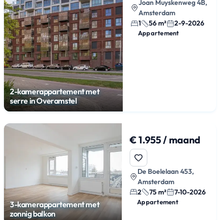
Joan Muyskenweg 4B,
Amsterdam
1
56 m²
2-9-2026
Appartement
2-kamerappartement met
serre in Overamstel
€ 1.955 / maand
De Boelelaan 453,
Amsterdam
2
75 m²
7-10-2026
Appartement
3-kamerappartement met
zonnig balkon