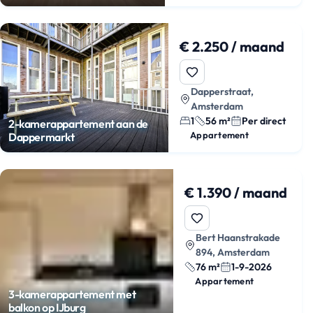
€ 2.250 / maand
Dapperstraat,
Amsterdam
1
56 m²
Per direct
2-kamerappartement aan de
Appartement
Dappermarkt
€ 1.390 / maand
Bert Haanstrakade
894, Amsterdam
76 m²
1-9-2026
Appartement
3-kamerappartement met
balkon op IJburg