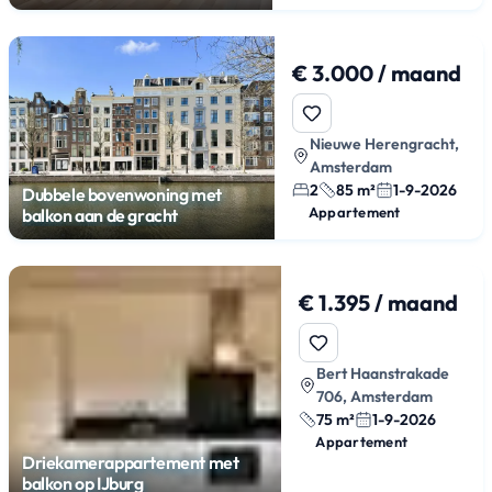
€ 3.000 / maand
Nieuwe Herengracht,
Amsterdam
2
85 m²
1-9-2026
Dubbele bovenwoning met
Appartement
balkon aan de gracht
€ 1.395 / maand
Bert Haanstrakade
706, Amsterdam
75 m²
1-9-2026
Appartement
Driekamerappartement met
balkon op IJburg