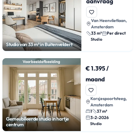
aanvraag
Van Heenvlietlaan,
Amsterdam
33 m²
Per direct
Studio
Studio van 33 m² in Buitenveldert
Voorbeeldafbeelding
€ 1.395 /
maand
Korsjespoortsteeg,
Amsterdam
1
37 m²
3-2-2026
Gemeubileerde studio in hartje
Studio
centrum