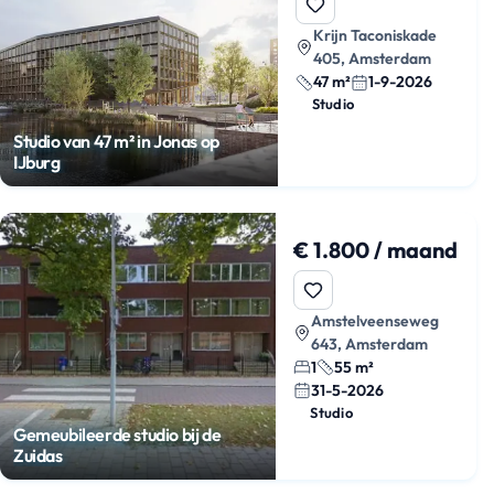
Krijn Taconiskade
405, Amsterdam
47 m²
1-9-2026
Studio
Studio van 47 m² in Jonas op
IJburg
€ 1.800 / maand
Amstelveenseweg
643, Amsterdam
1
55 m²
31-5-2026
Studio
Gemeubileerde studio bij de
Zuidas