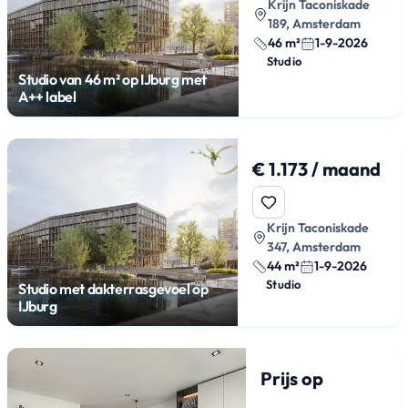
Krijn Taconiskade
189, Amsterdam
46 m²
1-9-2026
Studio
Studio van 46 m² op IJburg met
A++ label
€ 1.173 / maand
Krijn Taconiskade
347, Amsterdam
44 m²
1-9-2026
Studio
Studio met dakterrasgevoel op
IJburg
Prijs op