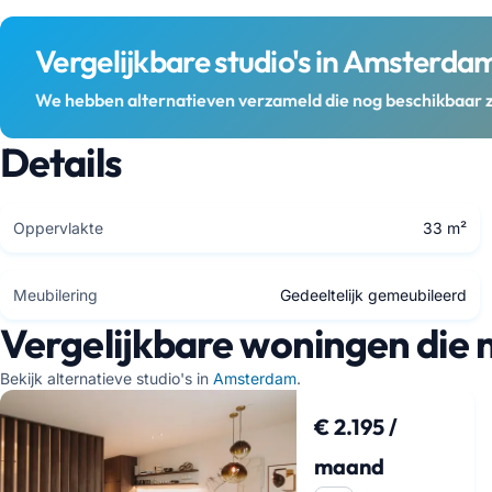
Vergelijkbare studio's in Amsterda
We hebben alternatieven verzameld die nog beschikbaar z
Details
Oppervlakte
33 m²
Meubilering
Gedeeltelijk gemeubileerd
Vergelijkbare woningen die 
Bekijk alternatieve studio's in
Amsterdam
.
€ 2.195 /
maand