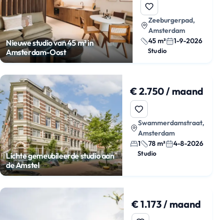
Zeeburgerpad,
Amsterdam
45 m²
1-9-2026
Nieuwe studio van 45 m² in
Studio
Amsterdam-Oost
€ 2.750 / maand
Swammerdamstraat,
Amsterdam
1
78 m²
4-8-2026
Studio
Lichte gemeubileerde studio aan
de Amstel
€ 1.173 / maand