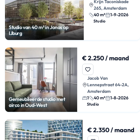
Krijn Taconiskade
265, Amsterdam
40 m²
1-9-2026
Studio
Studio van 40 m² in Jonas op
IJburg
€ 2.250 / maand
Jacob Van
Lennepstraat 64-2A,
Amsterdam
1
40 m²
1-8-2026
Gemeubileerde studio met
Studio
airco in Oud-West
€ 2.350 / maand