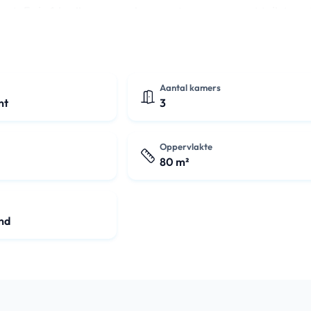
at. Er is 1 badkamer en daarnaast nog een apart toilet, wat
Aantal kamers
nt
3
Oppervlakte
80 m²
nd