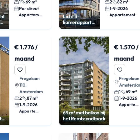
1
69 m²
2
82 m²
Per direct
1-9-2026
Appartement
Appartement
nt
Licht 3-
e
kamerappartement
met balkon
€ 1.776 /
€ 1.570 /
maand
maand
Fregelaan
Fregelaan 
110,
Amsterda
Amsterdam
1
69 m²
2
87 m²
1-9-2026
1-9-2026
Appartement
Appartement
69 m² met balkon bij
t
het Rembrandtpark