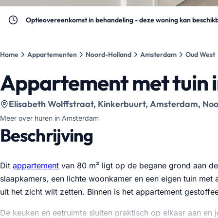
Optieovereenkomst in behandeling - deze woning kan beschikb
Home
Appartementen
Noord-Holland
Amsterdam
Oud West
Appartement met tuin
Bekijk locatie op kaart
:
Elisabeth Wolffstraat, Kinkerbuurt, Amsterdam, No
Meer over huren in Amsterdam
Beschrijving
Dit
appartement
van 80 m² ligt op de begane grond aan de E
slaapkamers, een lichte woonkamer en een eigen tuin met ap
uit het zicht wilt zetten. Binnen is het appartement gestof
De keuken en eetruimte sluiten praktisch op elkaar aan en 