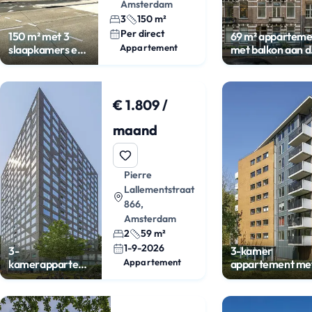
Amsterdam
3
150 m²
Per direct
150 m² met 3
69 m² apparteme
Appartement
slaapkamers en
met balkon aan d
balkon
Nassaukade
€ 1.809 /
maand
Pierre
Lallementstraat
866,
Amsterdam
2
59 m²
1-9-2026
3-
3-kamer
Appartement
kamerappartement
appartement me
met loggia in
balkon bij
Amstelkwartier
Rembrandtpark