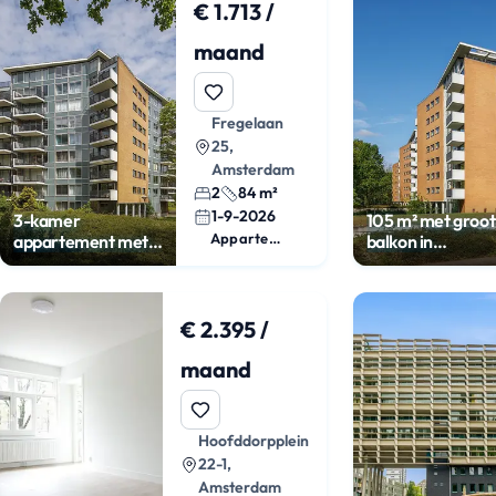
€ 1.713 /
maand
Fregelaan
25,
Amsterdam
2
84 m²
1-9-2026
3-kamer
105 m² met groot
Appartement
appartement met
balkon in
balkon bij
Westlandgracht
Rembrandtpark
€ 2.395 /
maand
Hoofddorpplein
22-1,
Amsterdam