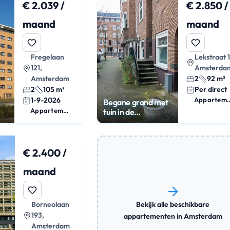
€ 2.039 /
€ 2.850 /
maand
maand
Fregelaan
Lekstraat 
121,
Amsterda
Amsterdam
2
92 m²
2
105 m²
Per direct
1-9-2026
Appart
Begane grond met
Appartement
tuin in de
Rivierenbuurt
€ 2.400 /
maand
Bekijk alle beschikbare
Borneolaan
193,
appartementen in Amsterdam
Amsterdam