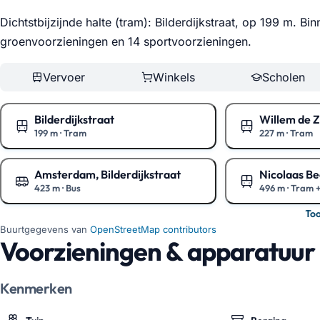
Dichtstbijzijnde halte (tram): Bilderdijkstraat, op 199 m. B
groenvoorzieningen en 14 sportvoorzieningen
.
Vervoer
Winkels
Scholen
Bilderdijkstraat
Willem de Z
199 m
·
Tram
227 m
·
Tram
Toon op de kaart
Toon op de kaa
Amsterdam, Bilderdijkstraat
Nicolaas Be
423 m
·
Bus
496 m
·
Tram +
Toon op de kaart
Toon op de kaa
To
Buurtgegevens van
OpenStreetMap contributors
Voorzieningen & apparatuur
Kenmerken