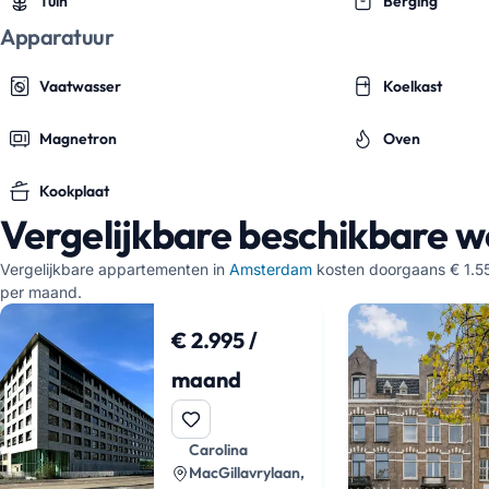
Tuin
Berging
Apparatuur
Vaatwasser
Koelkast
Magnetron
Oven
Kookplaat
Vergelijkbare beschikbare 
Vergelijkbare appartementen in
Amsterdam
kosten doorgaans € 1.5
per maand.
€ 2.995 /
maand
Carolina
MacGillavrylaan,