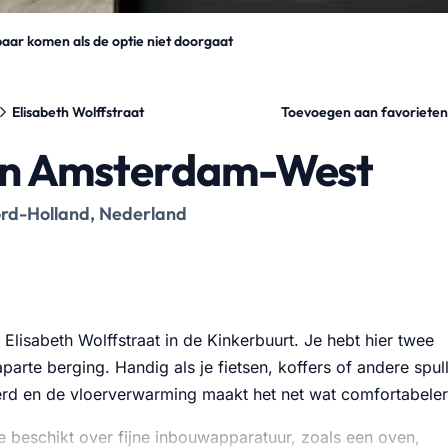
aar komen als de optie niet doorgaat
Toevoegen aan favorieten
Elisabeth Wolffstraat
 in Amsterdam-West
ord-Holland, Nederland
lisabeth Wolffstraat in de Kinkerbuurt. Je hebt hier twee
arte berging. Handig als je fietsen, koffers of andere spul
feerd en de vloerverwarming maakt het net wat comfortabeler
je beschikt over fijne inbouwapparatuur, zoals een oven,