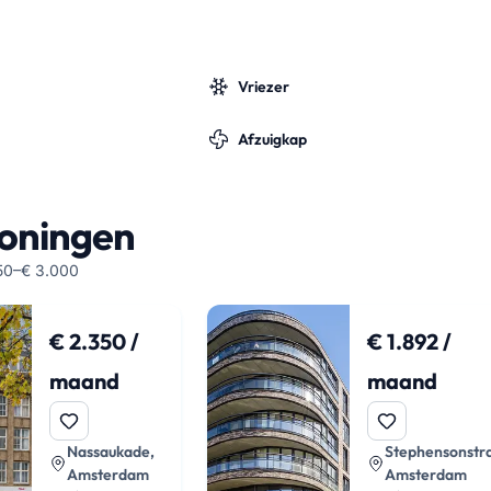
Vriezer
Afzuigkap
woningen
50–€ 3.000
€ 2.350 /
€ 1.892 /
maand
maand
Nassaukade,
Stephensonstra
Amsterdam
Amsterdam