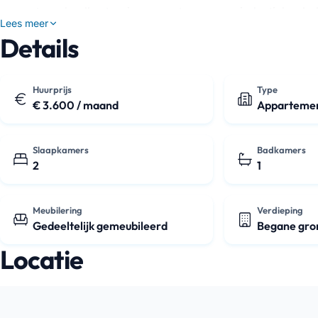
magnetron, koelkast, vriezer, vaatwasser en inductiekookpla
Lees meer
het dag…
Details
Huurprijs
Type
€ 3.600 / maand
Apparteme
Slaapkamers
Badkamers
2
1
Meubilering
Verdieping
Gedeeltelijk gemeubileerd
Begane gro
Locatie