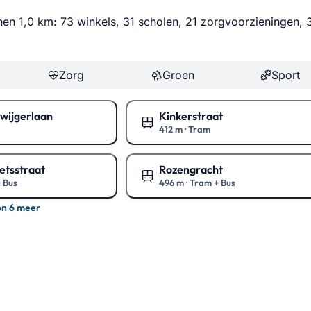
innen 1,0 km: 73 winkels, 31 scholen, 21 zorgvoorzieningen, 
Zorg
Groen
Sport
wijgerlaan
Kinkerstraat
412 m
·
Tram
rt
Toon op de kaart
etsstraat
Rozengracht
 Bus
496 m
·
Tram + Bus
rt
Toon op de kaart
on 6 meer