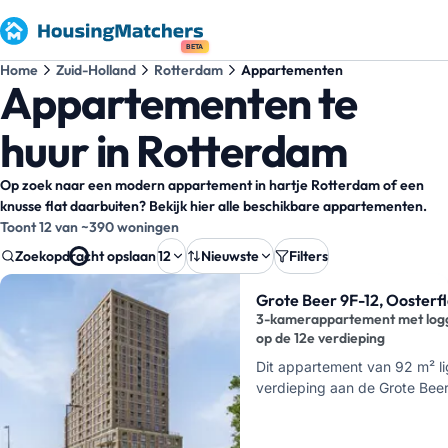
BETA
Home
Zuid-Holland
Rotterdam
Appartementen
Appartementen te
huur in Rotterdam
Op zoek naar een modern appartement in hartje Rotterdam of een
knusse flat daarbuiten? Bekijk hier alle beschikbare appartementen.
Toont 12 van ~390 woningen
Zoekopdracht opslaan
12
Nieuwste
Filters
Zoekresultaten
Grote Beer 9F-12, Oosterf
3-kamerappartement met log
op de 12e verdieping
Dit appartement van 92 m² li
verdieping aan de Grote Beer
Rotterdam Oosterflank. Je heb
kamers, waaronder twee sla