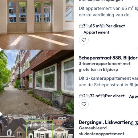
Dit appartement van 65 m² li
eerste verdieping van de
Mathenesserweg in Rotterdam
3
65 m²
Per direct
Spangen vlak bij Delfshaven.
Appartement
hier 4 kamers in to…
Schepenstraat 88B, Blijdo
3-kamerappartement met
grote tuin in Blijdorp
Dit
3-kamerappartement va
aan de Schepenstraat in
Blij
heeft een achtertuin van cir
2
72 m²
Per direct
App
Dat is meteen het grootste p
va…
Bergsingel, Liskwartier
€ 
Gemeubileerd
studentenappartement