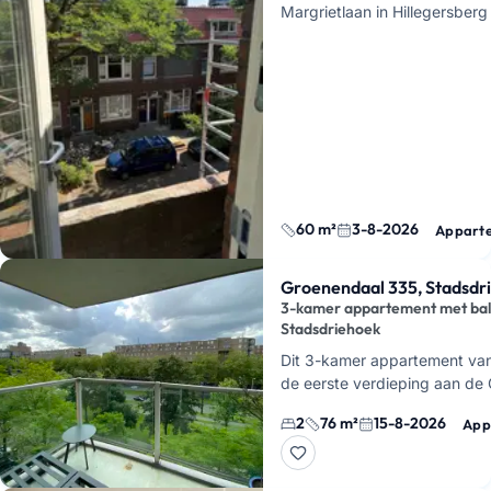
Margrietlaan in Hillegersber
hier in een pand uit 1931, en 
60 m²
3-8-2026
Appart
Groenendaal 335, Stadsdr
3-kamer appartement met bal
Stadsdriehoek
Dit 3-kamer appartement van
de eerste verdieping aan de
midden in de Stadsdriehoek 
2
76 m²
15-8-2026
App
Je hebt hier een woonkame