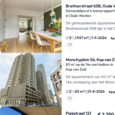
Breitnerstraat 65B, Oude
Gemeubileerd 4-kamerappar
in Oude Westen
Dit gemeubileerde appartem
Breitnerstraat 65B ligt in he
Rotterdam. Je krijgt 4 kamer
3
1.937 m²
1-9-2026
Ap
slaapkamers, met circa 115…
Monchyplein 56, Kop van Z
83 m² op de 14e met balkon in
Kop van Zuid
Dit appartement van 83 m² li
14e verdieping aan het Monch
Kop van Zuid. Je woont hier m
2
83 m²
21-8-2026
App
een balkon aan de woonkam
Piekstraat 121
€ 2.250