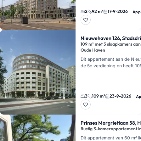
2
92 m²
17-9-2026
App
Nieuwehaven 126, Stadsdr
109 m² met 3 slaapkamers aan
Oude Haven
Dit appartement aan de Nieu
de 5e verdieping en heeft 10
woonruimte, drie slaapkamers
De woonkamer is licht door 
3
109 m²
23-9-2026
Ap
Prinses Margrietlaan 58, H
Rustig 3-kamerappartement in
Dit appartement van 60 m² li