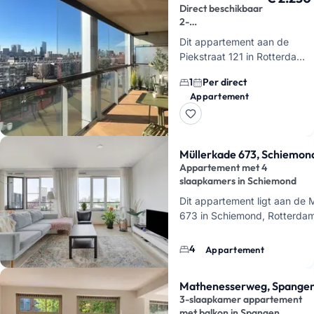
Direct beschikbaar
2-
kamerappartement
Dit appartement aan de
Piekstraat 121 in Rotterdam
heeft 2 kamers, waarvan 1
1
Per direct
slaapkamer. Je huurt het
Appartement
voor
€ 2250 per maand
en
het is
direct beschikba…
Müllerkade 673, Schiemon
Appartement met 4
slaapkamers in Schiemond
Dit appartement ligt aan de 
673 in Schiemond, Rotterdam
hier 5 kamers in totaal, met 4
slaapkamers. De huur is € 2
4
Appartement
maand. D…
Mathenesserweg, Spange
3-slaapkamer appartement
met balkon in Spangen