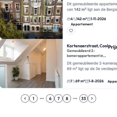
met dakterras
Dit gemeubileerde appartem
van
142 m²
ligt aan de Bergs
in het
Liskwartier
en heeft e
4
142 m²
1-11-2026
balkon en een dakterras. Je
Appartement
hier op de 2e verdie…
Kortenaerstraat, Cool
Pri
Gemeubileerd 2-
kamerappartement in
Cool
Dit gemeubileerde 2-kamera
69 m² ligt op de 3e verdiepi
Kortenaerstraat in Cool, mid
Centrum. Je hebt hier een …
1
69 m²
1-8-2026
Appa
1
6
7
8
33