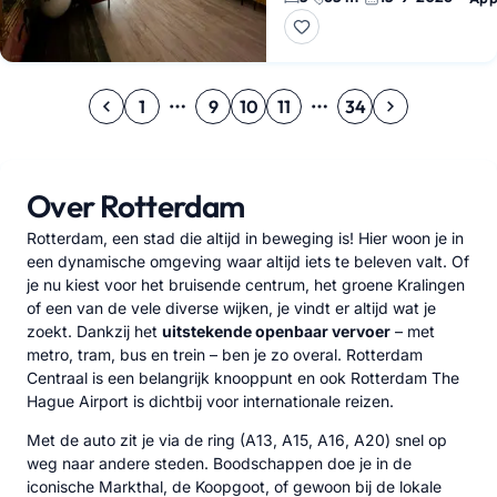
Rotterdam. Je krijgt hier vie
1
9
10
11
34
Over Rotterdam
Rotterdam, een stad die altijd in beweging is! Hier woon je in
een dynamische omgeving waar altijd iets te beleven valt. Of
je nu kiest voor het bruisende centrum, het groene Kralingen
of een van de vele diverse wijken, je vindt er altijd wat je
zoekt. Dankzij het
uitstekende openbaar vervoer
– met
metro, tram, bus en trein – ben je zo overal. Rotterdam
Centraal is een belangrijk knooppunt en ook Rotterdam The
Hague Airport is dichtbij voor internationale reizen.
Met de auto zit je via de ring (A13, A15, A16, A20) snel op
weg naar andere steden. Boodschappen doe je in de
iconische Markthal, de Koopgoot, of gewoon bij de lokale