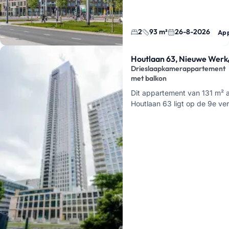
2
93 m²
26-8-2026
Ap
Houtlaan 63, Nieuwe Werk
Drieslaapkamerappartement
met balkon
Dit appartement van 131 m² 
Houtlaan 63 ligt op de 9e ve
van De Zalmhaven in Rotterd
hebt hier 4 kamers in totaal,
woonkam…