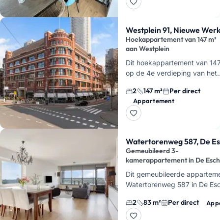
woonkam…
Westplein 91, Nieuwe Wer
Hoekappartement van 147 m²
aan Westplein
Dit hoekappartement van 147 
op de 4e verdieping van het
monumentale Atlantic Huis a
2
147 m²
Per direct
Westplein in Rotterdam. Je w
Appartement
in het Scheepv…
Watertorenweg 587, De E
Gemeubileerd 3-
kamerappartement in De Esch
Dit gemeubileerde appartem
Watertorenweg 587 in De Esc
m², 3 kamers en 2 slaapkame
2
83 m²
Per direct
App
er direct in, de huur is € 2.2