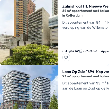
Zalmstraat 111, Nieuwe We
84 m² appartement met balko
in Rotterdam
Dit appartement van 84 m² li
verdieping van de Willemsto
Zalmstraat in Rotterdam. Je h
een woonkamer met open ke
1
84 m²
2-9-2026
Appa
Laan Op Zuid 1894, Kop van
93 m² appartement met balkon
Dit appartement van
93 m²
l
aan de Laan op Zuid op de K
Je hebt hier drie kamers, w