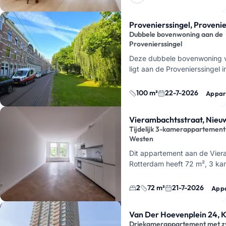
Provenierssingel, Provenie
Dubbele bovenwoning aan de
Provenierssingel
Deze dubbele bovenwoning v
ligt aan de Provenierssingel i
Provenierswijk in Rotterdam.
appartement komt uit 1903, 
100 m²
22-7-2026
Appar
Vierambachtsstraat, Nieu
Tijdelijk 3-kamerappartement
Westen
Dit appartement aan de Vier
Rotterdam heeft 72 m², 3 ka
slaapkamers. Je woont hier i
Westen, in een gebouw uit 1
2
72 m²
21-7-2026
App
Van Der Hoevenplein 24, K
Driekamerappartement met 