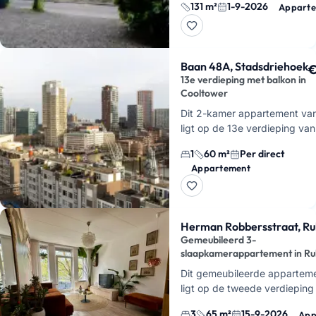
131 m²
1-9-2026
Appart
Baan 48A, Stadsdriehoek
€
13e verdieping met balkon in
Cooltower
Dit 2-kamer appartement va
ligt op de 13e verdieping va
Cooltower in het Baankwartie
1
60 m²
Per direct
midden in Rotterdam Centru
Appartement
hebt hier een groot …
Herman Robbersstraat, R
Gemeubileerd 3-
slaapkamerappartement in R
Dit gemeubileerde appartem
ligt op de tweede verdieping
Herman Robbersstraat in Rub
3
65 m²
15-9-2026
App