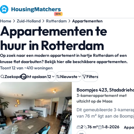
BETA
Home
Zuid-Holland
Rotterdam
Appartementen
Appartementen te
huur in Rotterdam
Op zoek naar een modern appartement in hartje Rotterdam of een
knusse flat daarbuiten? Bekijk hier alle beschikbare appartementen.
Toont 12 van ~410 woningen
Zoekopdracht opslaan
12
Nieuwste
Filters
Zoekresultaten
Boompjes 423, Stadsdrieh
3-kamerappartement met
uitzicht op de Maas
Dit gemeubileerde 3-kamera
van 76 m² ligt aan de Boompj
Stadsdriehoek van Rotterda
2
76 m²
1-8-2026
Appa
hier met twee slaapkamers, 