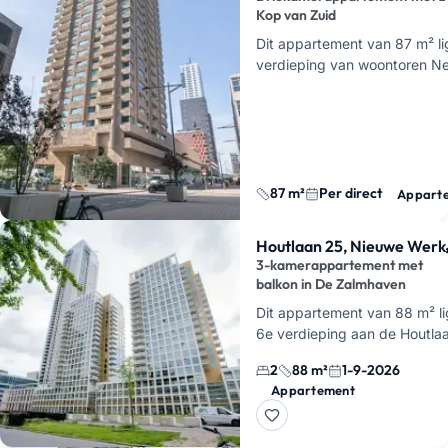
Kop van Zuid
Dit appartement van 87 m² li
verdieping van woontoren N
Wilhelminapier in Rotterdam. 
driekamerappartemen…
87 m²
Per direct
Appart
Houtlaan 25, Nieuwe Werk
3-kamerappartement met
balkon in De Zalmhaven
Dit appartement van 88 m² li
6e verdieping aan de Houtlaa
De Zalmhaven, in de wijk Ni
2
88 m²
1-9-2026
Werk in Rotterdam. Je hebt h
Appartement
kamers in t…