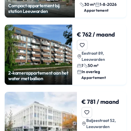
30 m²
1-8-2026
Compact appartement bij
Appartement
station Leeuwarden
€ 762 / maand
Eestraat 89,
Leeuwarden
1
50 m²
In overleg
2-kamerappartement aan het
Appartement
water met balkon
€ 781 / maand
Baljeestraat 52,
Leeuwarden