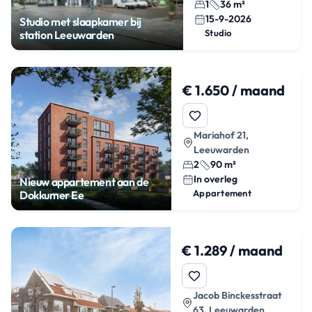
1
36 m²
15-9-2026
Studio met slaapkamer bij
Studio
station Leeuwarden
€ 1.650 / maand
Mariahof 21,
Leeuwarden
2
90 m²
In overleg
Nieuw appartement aan de
Appartement
Dokkumer Ee
€ 1.289 / maand
Jacob Binckesstraat
63, Leeuwarden