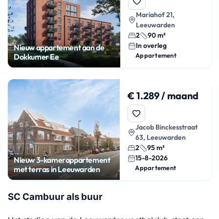
Mariahof 21,
Leeuwarden
2
90 m²
In overleg
Nieuw appartement aan de
Appartement
Dokkumer Ee
€ 1.289 / maand
Jacob Binckesstraat
63, Leeuwarden
2
95 m²
15-8-2026
Nieuw 3-kamerappartement
Appartement
met terras in Leeuwarden
SC Cambuur als buur