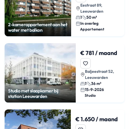
Eestraat 89,
Leeuwarden
1
50 m²
In overleg
2-kamerappartement aan het
Appartement
water met balkon
€ 781 / maand
Baljeestraat 52,
Leeuwarden
1
36 m²
15-9-2026
Studio met slaapkamer bij
Studio
station Leeuwarden
€ 1.650 / maand