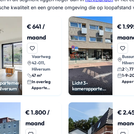
ische kwaliteit en een groene omgeving die op loopafstand 
€ 641 /
€ 1.99
maand
maan
Vaartweg
Bussu
42-011,
Hilve
Hilversum
2
77
47 m²
1-9-2
In overleg
Appar
ppartement
Licht 3-
Appartement
Hilversum
kamerappartement
met terras en
parking
€ 1.800 /
€ 2.45
maand
maan