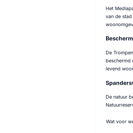
Het Mediapa
van de stad 
woonomgevi
Bescherm
De Trompenb
beschermd d
levend woon
Spandersw
De natuur b
Natuurreserv
Wat voor wo