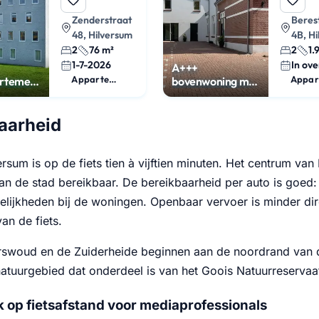
Zenderstraat
Beres
48, Hilversum
4B, H
2
76 m²
2
1.
1-7-2026
In ove
A+++
Appartement
Appar
rtement
bovenwoning met
in
2 slaapkamers
aarheid
ersum is op de fiets tien à vijftien minuten. Het centrum van 
an de stad bereikbaar. De bereikbaarheid per auto is goed:
lijkheden bij de woningen. Openbaar vervoer is minder dire
van de fiets.
swoud en de Zuiderheide beginnen aan de noordrand van d
natuurgebied dat onderdeel is van het Goois Natuurreservaa
 op fietsafstand voor mediaprofessionals