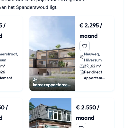
van het Spanderswoud ligt.
5 /
€ 2.295 /
d
maand
merstraat,
Neuweg,
rsum
Hilversum
 m²
2
62 m²
026
Per direct
tement
Appartement
3-
kamerappartement
met balkon en
parkeerplek
0 /
€ 2.550 /
d
maand