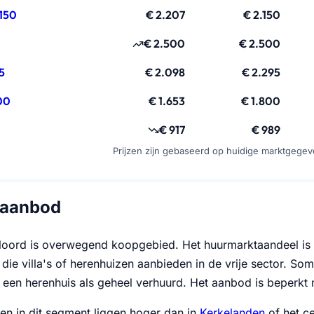
150
€ 2.207
€ 2.150
€ 2.500
€ 2.500
5
€ 2.098
€ 2.295
00
€ 1.653
€ 1.800
€ 917
€ 989
Prijzen zijn gebaseerd op huidige marktgege
aanbod
oord is overwegend koopgebied. Het huurmarktaandeel is laa
die villa's of herenhuizen aanbieden in de vrije sector. So
een herenhuis als geheel verhuurd. Het aanbod is beperkt 
zen in dit segment liggen hoger dan in
Kerkelanden
of het ce