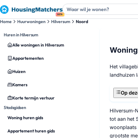
BETA
Home
Huurwoningen
Hilversum
Noord
Huren in Hilversum
Alle woningen in Hilversum
Woning 
Appartementen
Het village
Huizen
landhuizen 
Kamers
Op dez
Korte termijn verhuur
Stadsgidsen
Hilversum-N
Woning huren gids
tot aan het 
woonplaats 
Appartement huren gids
grootste me