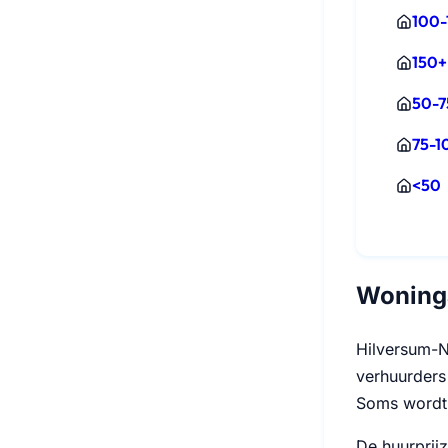
100-
150+
50-7
75-1
<50
Woning
Hilversum-N
verhuurders 
Soms wordt 
De huurprij