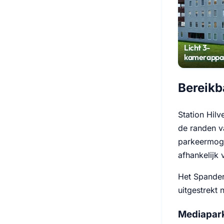
Licht 3-
kamerappa
met balkon 
Hilversum
Bereikb
Station Hilv
de randen v
parkeermoge
afhankelijk 
Het Spander
uitgestrekt 
Mediapark