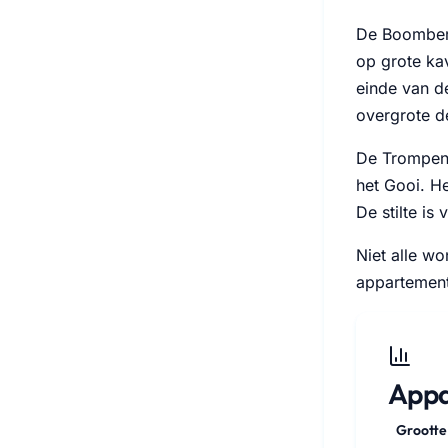
De Boomberg
op grote ka
einde van de
overgrote de
De Trompenb
het Gooi. H
De stilte is 
Niet alle wo
appartement
Appa
Grootte