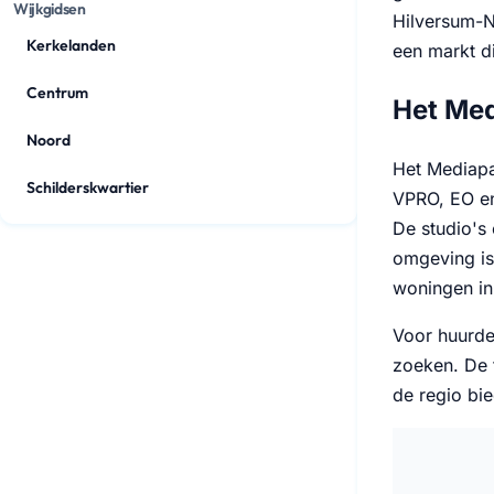
Wijkgidsen
Hilversum-N
Kerkelanden
een markt d
Centrum
Het Me
Noord
Het Mediapa
Schilderskwartier
VPRO, EO en
De studio's 
omgeving is
woningen in
Voor huurde
zoeken. De f
de regio bie