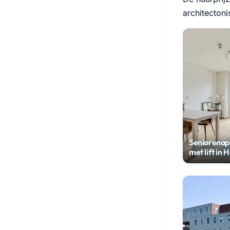
architecton
Seniorena
met lift in 