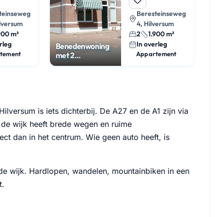
teinseweg
Beresteinseweg
ilversum
4, Hilversum
900 m²
2
1.900 m²
rleg
In overleg
Benedenwoning
tement
Appartement
met 2
slaapkamers in
Boomberg
Hilversum is iets dichterbij. De A27 en de A1 zijn via
 de wijk heeft brede wegen en ruime
ct dan in het centrum. Wie geen auto heeft, is
e wijk. Hardlopen, wandelen, mountainbiken in een
t.