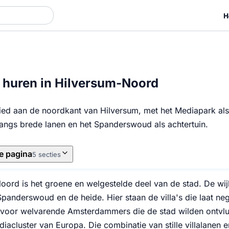
H
huren in Hilversum-Noord
bied aan de noordkant van Hilversum, met het Mediapark al
langs brede lanen en het Spanderswoud als achtertuin.
e pagina
5 secties
oord is het groene en welgestelde deel van de stad. De wij
Spanderswoud en de heide. Hier staan de villa's die laat n
voor welvarende Amsterdammers die de stad wilden ontvluch
diacluster van Europa. Die combinatie van stille villalane