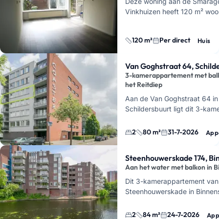
Deze woning aan de Smaragd
Vinkhuizen heeft 120 m² woon
achter het huis en is per dire
zit hier handig als …
120 m²
Per direct
Huis
Van Goghstraat 64, Schild
3-kamerappartement met bal
het Reitdiep
Aan de Van Goghstraat 64 in
Schildersbuurt ligt dit 3-ka
van ongeveer 80 m² op de vi
van woongebouw COASTER. 
2
80 m²
31-7-2026
App
Steenhouwerskade 174, Bi
Aan het water met balkon in 
Dit 3-kamerappartement van 
Steenhouwerskade in Binnens
het water met vrij uitzicht o
Je…
2
84 m²
24-7-2026
App