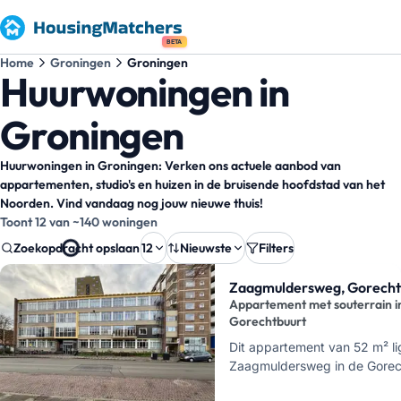
BETA
Home
Groningen
Groningen
Huurwoningen in
Groningen
Huurwoningen in Groningen: Verken ons actuele aanbod van
appartementen, studio's en huizen in de bruisende hoofdstad van het
Noorden. Vind vandaag nog jouw nieuwe thuis!
Toont 12 van ~140 woningen
Zoekopdracht opslaan
12
Nieuwste
Filters
Zoekresultaten
Zaagmuldersweg, Gorecht
Appartement met souterrain i
Gorechtbuurt
Dit appartement van 52 m² li
Zaagmuldersweg in de Gorech
beschikbaar vanaf 1 augustu