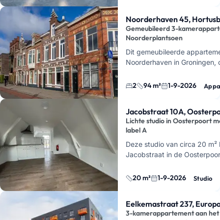
Noorderhaven 45, Hortusb
Gemeubileerd 3-kamerappart
Noorderplantsoen
Dit gemeubileerde apparteme
Noorderhaven in Groningen, 
Noorderplantsoen. Vanaf 1 s
2
94 m²
1-9-2026
Appa
Jacobstraat 10A, Oosterp
Lichte studio in Oosterpoort m
label A
Deze studio van circa 20 m² 
Jacobstraat in de Oosterpoor
beschikbaar vanaf
1 septem
Door de vele ramen voelt de
20 m²
1-9-2026
Studio
Eelkemastraat 237, Europ
3-kamerappartement aan het