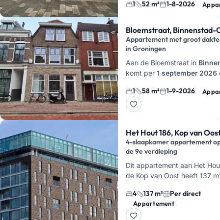
woont hier op de begane gr
1
52 m²
1-8-2026
Appa
Bloemstraat, Binnenstad-
Appartement met groot dakte
in Groningen
Aan de Bloemstraat in
Binne
komt per
1 september 2026
appartement vrij van ongeve
1
58 m²
1-9-2026
Appa
als fijne extra een eigen
dakt
Het Hout 186, Kop van Oos
4-slaapkamer appartement o
de 9e verdieping
Dit appartement aan Het Hout
de Kop van Oost heeft 137 m
woonruimte, 4 slaapkamers en
4
137 m²
Per direct
de 9e verdieping. Je woont h
Appartement
buiten het c…