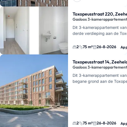
Toxopeusstraat 220, Zeeh
Gasloos 3-kamerappartement
Dit 3-kamerappartement van 
derde verdieping aan de Tox
de Zeeheldenbuurt in Gronin
van 2022, …
2
75 m²
26-8-2026
App
Toxopeusstraat 14, Zeehel
Gasloos 3-kamerappartement 
Dit 3-kamerappartement van 
begane grond aan de Toxopeu
Zeeheldenbuurt in Groningen.
een appartement …
2
75 m²
26-8-2026
App