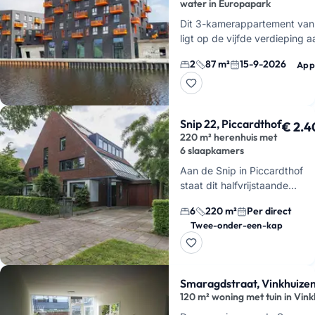
water in Europapark
Dit 3-kamerappartement van 
ligt op de vijfde verdieping 
Eelkemastraat in Europapark.
2
87 m²
15-9-2026
App
woonkamer kijk je uit op he
Snip 22, Piccardthof
€ 2.
220 m² herenhuis met
6 slaapkamers
Aan de Snip in Piccardthof
staat dit halfvrijstaande
herenhuis van ca. 220 m², m
6
220 m²
Per direct
6 slaapkamers, een garage e
Twee-onder-een-kap
een tuin op het zuiden. Je ku
er per…
Smaragdstraat, Vinkhuize
120 m² woning met tuin in Vin