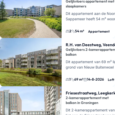
Gelijkvloers appartement met
slaapkamers
Dit appartement aan de Noord
Sappemeer heeft 54 m² woonr
de begane grond en maakt de
woonzorgcentrum Zonnehuis
2
54 m²
Appartement
R.H. van Deestweg, Vee
Gelijkvloers 2-kamerapparte
balkon
Dit appartement van 69 m² l
grond van Nieuw Buitenwoel
Centrum. Je hebt hier een 
keuken, 1 slaapkamer en…
1
69 m²
14-8-2026
Loft
Friesestraatweg, Leegker
2-kamerappartement met
balkon in Groningen
Dit 2-kamerappartement van