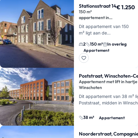
Stationsstraat 14
€ 1.250
150 m²
appartement in
hartje Scheemda
Dit appartement van 150
m² ligt aan de
Stationsstraat, midden in
2
150 m²
In overleg
het centrum van
Appartement
Scheemda. Je woont hier
op de begane grond en
hebt vooral veel leefru…
Poststraat, Winschoten-C
Appartement met lift in hartje
Winschoten
Dit appartement van 38 m² li
Poststraat, midden in Winsc
Je woont hier in De Emmahee
gebouw dat is ingericht op p
38 m²
Appartement
Noorderstraat, Compagni