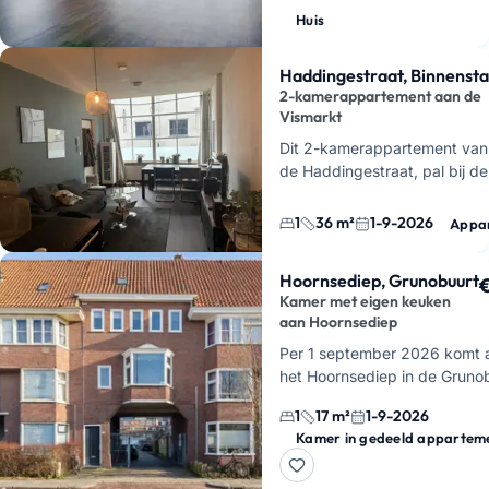
Groningen voor
€ 2000 per 
Huis
maakt dit een optie …
Haddingestraat, Binnenst
2-kamerappartement aan de
Vismarkt
Dit 2-kamerappartement van 
de Haddingestraat, pal bij de
Binnenstad-Zuid van Groninge
een woonkamer, een …
1
36 m²
1-9-2026
Appa
Hoornsediep, Grunobuurt
Kamer met eigen keuken
aan Hoornsediep
Per 1 september 2026 komt 
het Hoornsediep in de Gruno
een studentenkamer vrij met
1
17 m²
1-9-2026
eigen keuken. Je huurt hier i
Kamer in gedeeld appartem
totaal 17 m², met een ka…