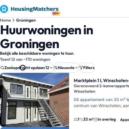
BETA
Home
Groningen
Huurwoningen in
Groningen
Bekijk alle beschikbare woningen te huur.
Toont 12 van ~170 woningen
Zoekopdracht opslaan
12
Nieuwste
Filters
Zoekresultaten
Marktplein 1 I, Winschote
Gerenoveerd 2-kamerapparte
Winschoten
Dit appartement van 33 m² li
centrum van Winschoten, aan
Je woont hier compact, maar 
ingedeeld, met een woonk…
1
33 m²
In overleg
Appa