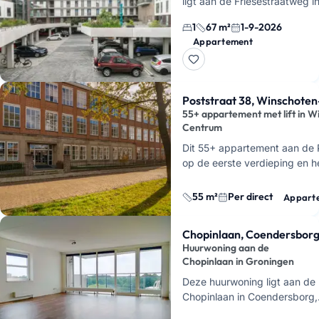
ligt aan de Friesestraatweg i
Groningen en is beschikbaar
1
67 m²
1-9-2026
september 2026
. Je krijgt h
Appartement
fijne indeling …
Poststraat 38, Winschote
55+ appartement met lift in W
Centrum
Dit 55+ appartement aan de P
op de eerste verdieping en h
woonruimte. Je huurt het vo
maand en het is per direct…
55 m²
Per direct
Appart
Chopinlaan, Coendersbor
Huurwoning aan de
Chopinlaan in Groningen
Deze huurwoning ligt aan de
Chopinlaan in Coendersborg,
Groningen. Je huurt hier een