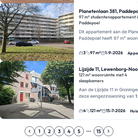
Planetenlaan 381, Paddep
97 m² studentenappartement 
Paddepoel
Dit appartement aan de Plane
Paddepoel heeft 97 m² woon
slaapkamers en in totaal 4 k
het ongemeubileerd, dus je 
3
97 m²
1-9-2026
Appa
Lijzijde 11, Lewenborg-No
121 m² woonruimte met 4
slaapkamers
Aan de Lijzijde 11 in Groninge
deze eengezinswoning van
1
huur, met in totaal
5 kamers
slaapkamers
. Dat geeft je n
4
121 m²
15-7-2026
Huis
luch…
1
2
3
4
5
15