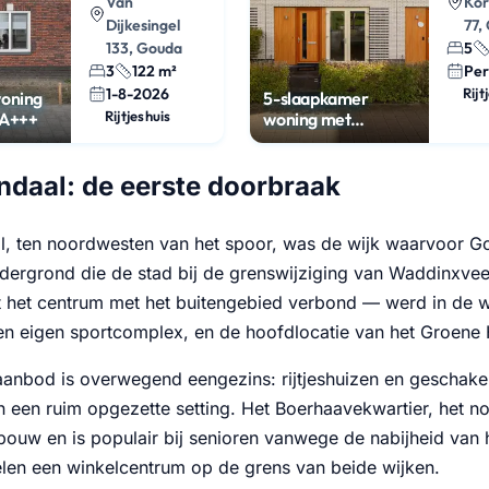
Van
Kor
Dijkesingel
77,
133, Gouda
5
3
122 m²
Per
1-8-2026
Rijt
oning
5-slaapkamer
Rijtjeshuis
 A+++
woning met
werkplek in Gouda
daal: de eerste doorbraak
, ten noordwesten van het spoor, was de wijk waarvoor Gou
dergrond die de stad bij de grenswijziging van Waddinx
t het centrum met het buitengebied verbond — werd in de w
en eigen sportcomplex, en de hoofdlocatie van het Groene 
anbod is overwegend eengezins: rijtjeshuizen en geschakel
in een ruim opgezette setting. Het Boerhaavekwartier, het n
bouw en is populair bij senioren vanwege de nabijheid van h
elen een winkelcentrum op de grens van beide wijken.