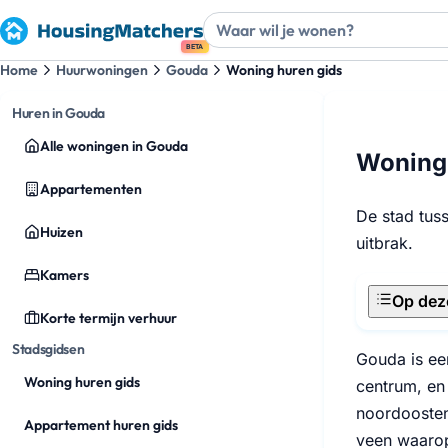
BETA
Home
Huurwoningen
Gouda
Woning huren gids
Huren in Gouda
Alle woningen in Gouda
Woning 
Appartementen
De stad tus
Huizen
uitbrak.
Kamers
Op dez
Korte termijn verhuur
Stadsgidsen
Gouda is ee
Woning huren gids
centrum, en
noordoosten,
Appartement huren gids
veen waarop