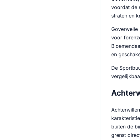
voordat de 
straten en 
Goverwelle h
voor forenz
Bloemendaal 
en geschake
De Sportbuur
vergelijkba
Achterw
Achterwille
karakterist
buiten de b
grenst direc