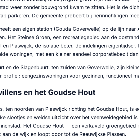
stad weer zonder bouwgrond kwam te zitten. Het is de dic
krap parkeren. De gemeente probeert bij herinrichtingen mee
eeft een eigen station (Gouda Goverwelle) op de lijn naar 
en. Het Steinse Groen, een recreatiegebied aan de oostrand,
en Plaswijck, de isolatie beter, de indelingen eigentijdser
lde woningen, met een kleiner aandeel corporatiebezit dan 
t en de Slagenbuurt, ten zuiden van Goverwelle, zijn kleine
ar profiel: eengezinswoningen voor gezinnen, functioneel ma
illens en het Goudse Hout
ns, ten noorden van Plaswijck richting het Goudse Hout, is 
ieke slootjes en weidse uitzicht over het veenweidegebied 
innenstad. Het Goudse Hout — een verkaveld groengebied
t aan de wijk en loopt door tot de Reeuwijkse Plassen.