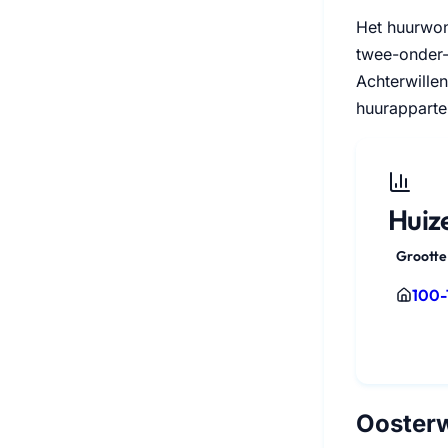
Het huurwon
twee-onder-
Achterwillen
huurapparte
Huize
Grootte
100-
Ooster