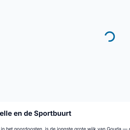
lle en de Sportbuurt
in het noordoosten, is de jongste grote wijk van Gouda — g