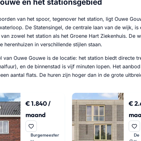
uwe en het stationsgebied
noorden van het spoor, tegenover het station, ligt Ouwe Go
waterloop. De Statensingel, de centrale laan van de wijk, is
 van zowel het station als het Groene Hart Ziekenhuis. De 
e herenhuizen in verschillende stijlen staan.
l van Ouwe Gouwe is de locatie: het station biedt directe t
halfuur), en de binnenstad is vijf minuten lopen. Het aanb
 een aantal flats. De huren zijn hoger dan in de grote uitbr
€ 1.840 /
€ 2.
maand
maa
Burgemeester
De