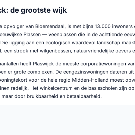
ck: de grootste wijk
e opvolger van Bloemendaal, is met bijna 13.000 inwoners d
Reeuwijkse Plassen — veenplassen die in de achttiende eeu
. Die ligging aan een ecologisch waardevol landschap maakt
, een strook met wilgenbossen, natuurvriendelijke oevers 
 aantallen heeft Plaswijck de meeste corporatiewoningen 
n er grote complexen. De eengezinswoningen dateren uit d
oningtekort voor de hele regio Midden-Holland moest opvang
inen redelijk. Het winkelcentrum en de basisscholen zijn op 
 maar door bruikbaarheid en betaalbaarheid.