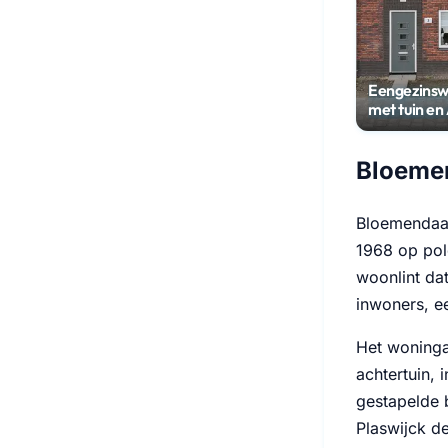
Eengezinsw
met tuin en
Bloemen
Bloemendaal
1968 op pol
woonlint da
inwoners, e
Het woninga
achtertuin, 
gestapelde 
Plaswijck d