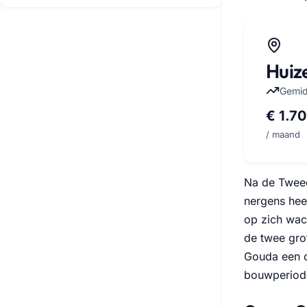
Huiz
Gemid
€ 1.70
/ maand
Na de Tweed
nergens hee
op zich wac
de twee gro
Gouda een c
bouwperiode