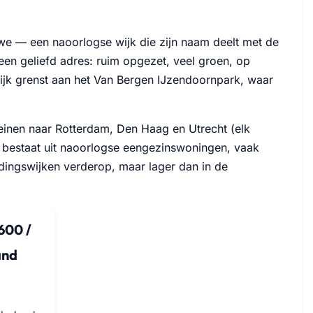
uwe — een naoorlogse wijk die zijn naam deelt met de
 een geliefd adres: ruim opgezet, veel groen, op
wijk grenst aan het Van Bergen IJzendoornpark, waar
reinen naar Rotterdam, Den Haag en Utrecht (elk
od bestaat uit naoorlogse eengezinswoningen, vaak
eidingswijken verderop, maar lager dan in de
600 /
nd