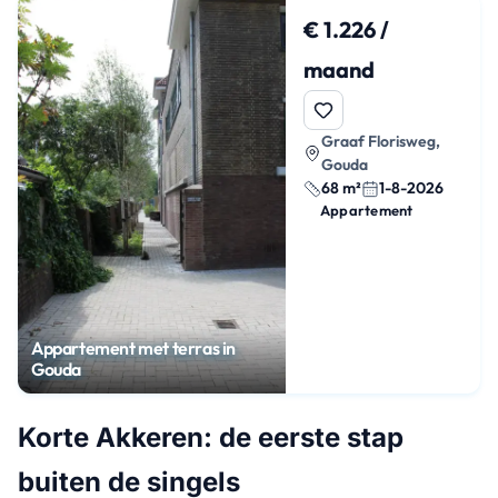
€ 1.226 /
maand
Graaf Florisweg,
Gouda
68 m²
1-8-2026
Appartement
Appartement met terras in
Gouda
Korte Akkeren: de eerste stap
buiten de singels