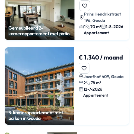
Prins Hendrikstraat
196, Gouda
1
70 m²
1-8-2026
Gemeubileerd 2-
Appartement
kamerappartement met patio
€ 1.340 / maand
Jozefhof 409, Gouda
2
78 m²
12-7-2026
Appartement
3-kamerappartement met
balkon in Gouda