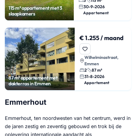
3
115 m²
30-9-2026
115 m² appartement met 3
Appartement
slaapkamers
€ 1.255 / maand
Wilhelminastraat,
Emmen
2
87 m²
31-8-2026
87 m² appartement met
Appartement
dakterras in Emmen
Emmerhout
Emmerhout, ten noordwesten van het centrum, werd in
de jaren zestig en zeventig gebouwd en trok bij de
oplevering internationale aandacht als