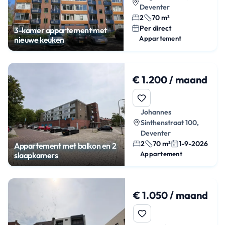
Deventer
2
70 m²
Per direct
3-kamer appartement met
Appartement
nieuwe keuken
€ 1.200 / maand
Johannes
Sinthenstraat 100,
Deventer
2
70 m²
1-9-2026
Appartement met balkon en 2
Appartement
slaapkamers
€ 1.050 / maand