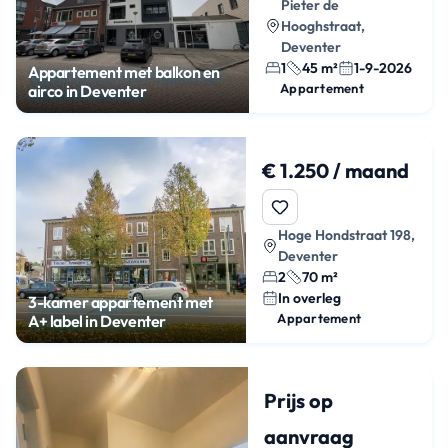
Pieter de
Hooghstraat,
Deventer
1
45 m²
1-9-2026
Appartement met balkon en
Appartement
airco in Deventer
€ 1.250 / maand
Hoge Hondstraat 198,
Deventer
2
70 m²
In overleg
3-kamer appartement met
Appartement
A+ label in Deventer
Prijs op
aanvraag